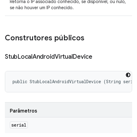
Retorna o IP associado conhecido, se disponível, ou nulo,
se não houver um IP conhecido.
Construtores públicos
Stub
Local
Android
Virtual
Device
public StubLocalAndroidVirtualDevice (String seria
Parâmetros
serial