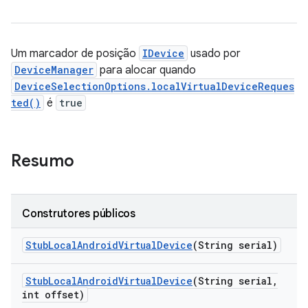
Um marcador de posição
IDevice
usado por
DeviceManager
para alocar quando
DeviceSelectionOptions.localVirtualDeviceReques
ted()
é
true
Resumo
Construtores públicos
Stub
Local
Android
Virtual
Device
(String serial)
Stub
Local
Android
Virtual
Device
(String serial
,
int offset)