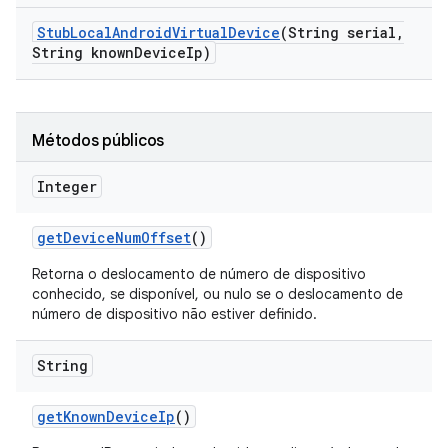
Stub
Local
Android
Virtual
Device
(String serial
,
String known
Device
Ip)
Métodos públicos
Integer
get
Device
Num
Offset
()
Retorna o deslocamento de número de dispositivo
conhecido, se disponível, ou nulo se o deslocamento de
número de dispositivo não estiver definido.
String
get
Known
Device
Ip
()