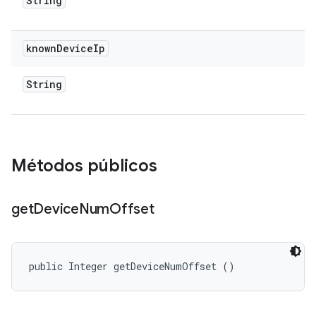
String
known
Device
Ip
String
Métodos públicos
get
Device
Num
Offset
public Integer getDeviceNumOffset ()