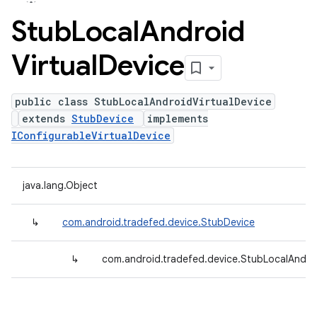
Stub
Local
Android
Virtual
Device
public class StubLocalAndroidVirtualDevice
extends
StubDevice
implements
IConfigurableVirtualDevice
java.lang.Object
↳
com.android.tradefed.device.StubDevice
↳
com.android.tradefed.device.StubLocalAndroi