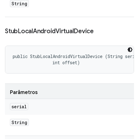
String
Stub
Local
Android
Virtual
Device
public StubLocalAndroidVirtualDevice (String serial
                int offset)
Parâmetros
serial
String