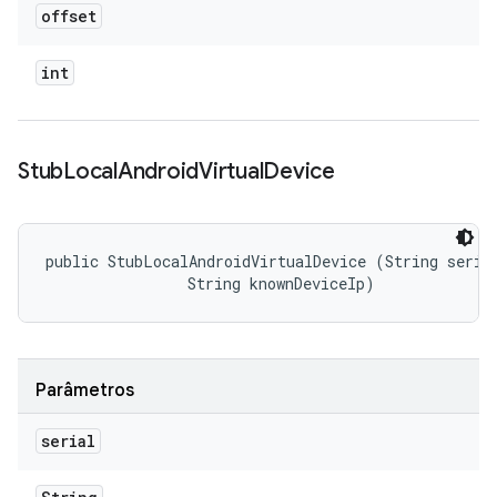
offset
int
Stub
Local
Android
Virtual
Device
public StubLocalAndroidVirtualDevice (String serial
                String knownDeviceIp)
Parâmetros
serial