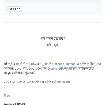
String
এটি কাজে লেগেছে?
এই পৃষ্ঠার কন্টেন্ট ও কোডের নমুনাগুলি
Content License
-এ বর্ণিত লাইসেন্সের
অধীনস্থ। Java এবং OpenJDK হল Oracle এবং/অথবা তার অ্যাফিলিয়েট
সংস্থার রেজিস্টার্ড ট্রেডমার্ক।
2025-07-29 UTC-তে শেষবার আপডেট করা হয়েছে।
বিল্ড
Android স্টোরেজ