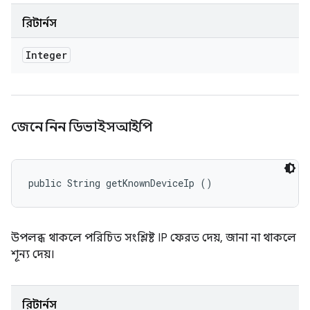
রিটার্নস
Integer
জেনে নিন ডিভাইসআইপি
public String getKnownDeviceIp ()
উপলব্ধ থাকলে পরিচিত সংশ্লিষ্ট IP ফেরত দেয়, জানা না থাকলে
শূন্য দেয়।
রিটার্নস