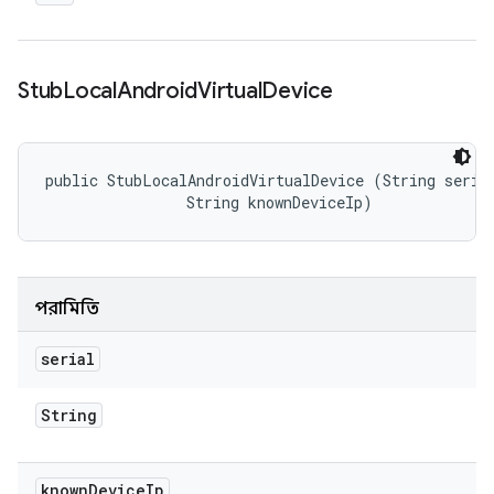
Stub
Local
Android
Virtual
Device
public StubLocalAndroidVirtualDevice (String serial
                String knownDeviceIp)
পরামিতি
serial
String
known
Device
Ip