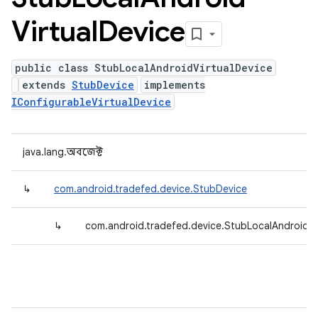
Virtual
Device
public class StubLocalAndroidVirtualDevice
extends
StubDevice
implements
IConfigurableVirtualDevice
java.lang.অবজেক্ট
↳
com.android.tradefed.device.StubDevice
↳
com.android.tradefed.device.StubLocalAndroidVi