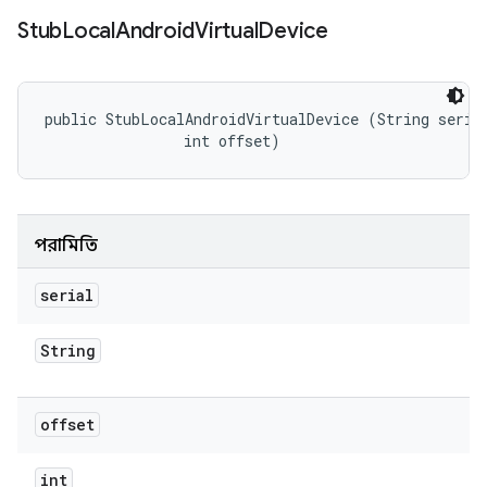
Stub
Local
Android
Virtual
Device
public StubLocalAndroidVirtualDevice (String serial
                int offset)
পরামিতি
serial
String
offset
int