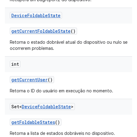
Device
Foldable
State
get
Current
Foldable
State
()
Retorna o estado dobrável atual do dispositivo ou nulo se
ocorrerem problemas.
int
get
Current
User
()
Retorna o ID do usuário em execução no momento.
Set<
Device
Foldable
State
>
get
Foldable
States
()
Retorna a lista de estados dobráveis no dispositivo.