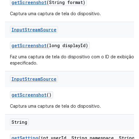
get
Screenshot
(String format)
Captura uma captura de tela do dispositivo.
Input
Stream
Source
get
Screenshot
(long display
Id)
Faz uma captura de tela do dispositivo com o ID de exibição
especificado.
Input
Stream
Source
get
Screenshot
()
Captura uma captura de tela do dispositivo.
String
get
Setting
(int user
Id
,
String namespace
,
String