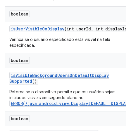
boolean
is
User
Visible
On
Display
(int user
Id
,
int display
Id)
Verifica se o usuário especificado está visível na tela
especificada.
boolean
is
Visible
Background
Users
On
Default
Display
Supported
()
Retorna se o dispositivo permite que os usuários sejam
iniciados visíveis em segundo plano no
ERROR(/java.android.view.Display#DEFAULT_DISPLAY)
boolean