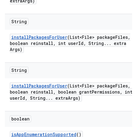
extra
Args)
String
install
Packages
For
User
(List<File> package
Files
,
boolean reinstall
,
int user
Id
,
String
.
.
.
extra
Args)
String
install
Packages
For
User
(List<File> package
Files
,
boolean reinstall
,
boolean grant
Permissions
,
int
user
Id
,
String
.
.
.
extra
Args)
boolean
is
App
Enumeration
Supported
()