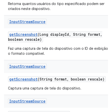
Retorna quantos usuários do tipo especificado podem ser
criados neste dispositivo.
Input
Stream
Source
get
Screenshot
(Long display
Id
,
String format
,
boolean rescale)
Faz uma captura de tela do dispositivo com o ID de exibição e
o formato compatível.
Input
Stream
Source
get
Screenshot
(String format
,
boolean rescale)
Captura uma captura de tela do dispositivo.
Input
Stream
Source