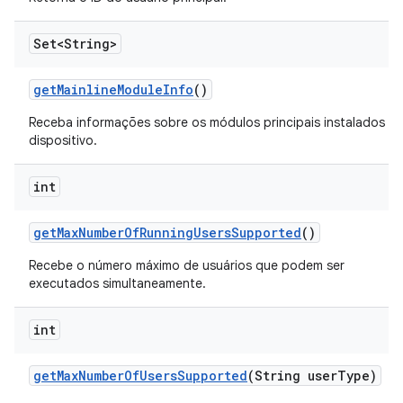
Set<String>
get
Mainline
Module
Info
()
Receba informações sobre os módulos principais instalados n
dispositivo.
int
get
Max
Number
Of
Running
Users
Supported
()
Recebe o número máximo de usuários que podem ser
executados simultaneamente.
int
get
Max
Number
Of
Users
Supported
(String user
Type)