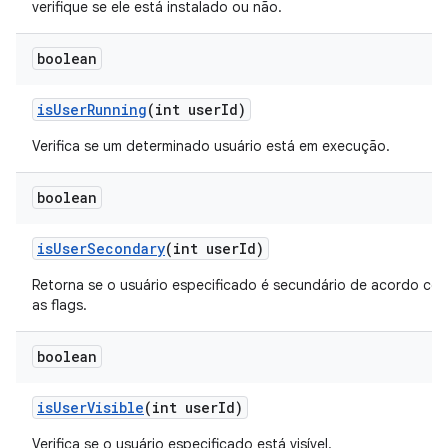
verifique se ele está instalado ou não.
boolean
is
User
Running
(int user
Id)
Verifica se um determinado usuário está em execução.
boolean
is
User
Secondary
(int user
Id)
Retorna se o usuário especificado é secundário de acordo co
as flags.
boolean
is
User
Visible
(int user
Id)
Verifica se o usuário especificado está visível.