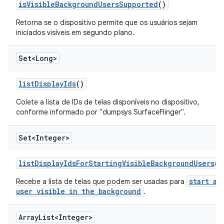
is
Visible
Background
Users
Supported
()
Retorna se o dispositivo permite que os usuários sejam
iniciados visíveis em segundo plano.
Set<Long>
list
Display
Ids
()
Colete a lista de IDs de telas disponíveis no dispositivo,
conforme informado por "dumpsys SurfaceFlinger".
Set<Integer>
list
Display
Ids
For
Starting
Visible
Background
Users
()
start a
Recebe a lista de telas que podem ser usadas para
user visible in the background
.
Array
List<Integer>