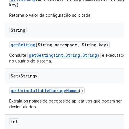
key)
Retorna o valor da configuração solicitada.
String
get
Setting
(String namespace
,
String key)
getSetting(int,String,String)
Consulte
e executado
no usuário do sistema.
Set<String>
get
Uninstallable
Package
Names
()
Extraia os nomes de pacotes de aplicativos que podem ser
desinstalados.
int