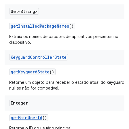
Set<String>
get
Installed
Package
Names
()
Extraia os nomes de pacotes de aplicativos presentes no
dispositivo.
Keyguard
Controller
State
get
Keyguard
State
()
Retorne um objeto para receber o estado atual do keyguard o
null se não for compatível.
Integer
get
Main
User
Id
()
Retorna o ID do usuário principal.