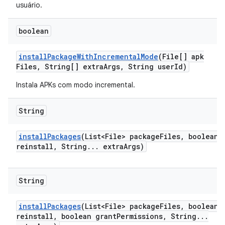
usuário.
boolean
install
Package
With
Incremental
Mode
(File[] apk
Files
,
String[] extra
Args
,
String user
Id)
Instala APKs com modo incremental.
String
install
Packages
(List<File> package
Files
,
boolean
reinstall
,
String
.
.
.
extra
Args)
String
install
Packages
(List<File> package
Files
,
boolean
reinstall
,
boolean grant
Permissions
,
String
.
.
.