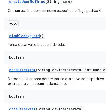
create
User
No
Throw
(String name)
Crie um usuário com um nome específico e flags padrão 0.
void
disable
Keyguard
()
Tenta desativar o bloqueio de tela.
boolean
does
File
Exist
(String device
File
Path
,
int user
Id)
Método auxiliar para determinar se o arquivo no dispositivo
existe para um determinado usuário.
boolean
does
File
Exist
(String device
File
Path)