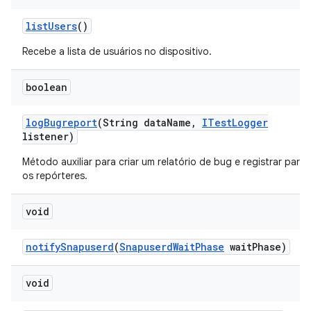
list
Users
()
Recebe a lista de usuários no dispositivo.
boolean
log
Bugreport
(String data
Name
,
ITest
Logger
listener)
Método auxiliar para criar um relatório de bug e registrar para
os repórteres.
void
notify
Snapuserd
(
Snapuserd
Wait
Phase
wait
Phase)
void