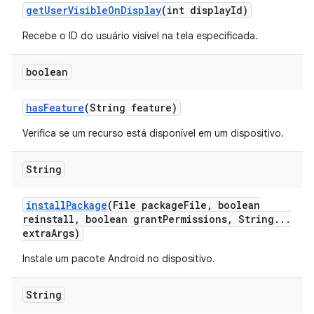
get
User
Visible
On
Display
(int display
Id)
Recebe o ID do usuário visível na tela especificada.
boolean
has
Feature
(String feature)
Verifica se um recurso está disponível em um dispositivo.
String
install
Package
(File package
File
,
boolean
reinstall
,
boolean grant
Permissions
,
String
.
.
.
extra
Args)
Instale um pacote Android no dispositivo.
String