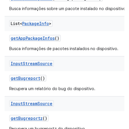
Busca informações sobre um pacote instalado no dispositivo.
List<
Package
Info
>
get
App
Package
Infos
()
Busca informações de pacotes instalados no dispositivo.
Input
Stream
Source
get
Bugreport
()
Recupera um relatório do bug do dispositivo.
Input
Stream
Source
get
Bugreportz
()
Recupera um bugreportz do dispositivo.