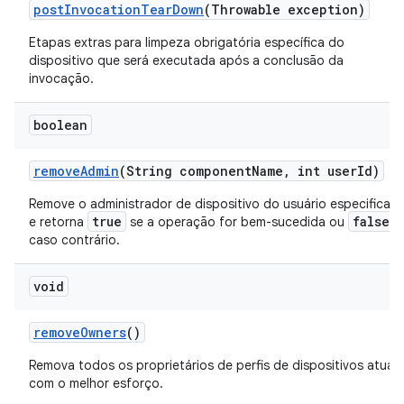
post
Invocation
Tear
Down
(Throwable exception)
Etapas extras para limpeza obrigatória específica do
dispositivo que será executada após a conclusão da
invocação.
boolean
remove
Admin
(String component
Name
,
int user
Id)
Remove o administrador de dispositivo do usuário especificad
true
false
e retorna
se a operação for bem-sucedida ou
caso contrário.
void
remove
Owners
()
Remova todos os proprietários de perfis de dispositivos atuais
com o melhor esforço.