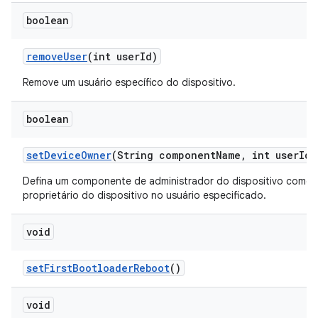
boolean
remove
User
(int user
Id)
Remove um usuário específico do dispositivo.
boolean
set
Device
Owner
(String component
Name
,
int user
Id)
Defina um componente de administrador do dispositivo como
proprietário do dispositivo no usuário especificado.
void
set
First
Bootloader
Reboot
()
void