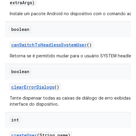
extra
Args)
Instale um pacote Android no dispositivo com o comando adb.
boolean
can
Switch
To
Headless
System
User
()
Retorna se é permitido mudar para o usuário SYSTEM headless
boolean
clear
Error
Dialogs
()
Tente dispensar todas as caixas de diálogo de erro exibidas n
interface do dispositivo.
int
create
User
(String name)