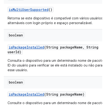
is
Multi
User
Supported
()
Retorna se este dispositivo é compatível com vários usuários
alternáveis com login próprio e espaço personalizável.
boolean
is
Package
Installed
(String package
Name
,
String
user
Id)
Consulta o dispositivo para um determinado nome de pacote 
ID do usuário para verificar se ele está instalado ou não para
esse usuário.
boolean
is
Package
Installed
(String package
Name)
Consulte o dispositivo para um determinado nome de pacote 