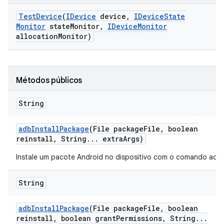
Test
Device
(
IDevice
device
,
IDevice
State
Monitor
state
Monitor
,
IDevice
Monitor
allocation
Monitor)
Métodos públicos
String
adb
Install
Package
(File package
File
,
boolean
reinstall
,
String
.
.
.
extra
Args)
Instale um pacote Android no dispositivo com o comando adb.
String
adb
Install
Package
(File package
File
,
boolean
reinstall
,
boolean grant
Permissions
,
String
.
.
.