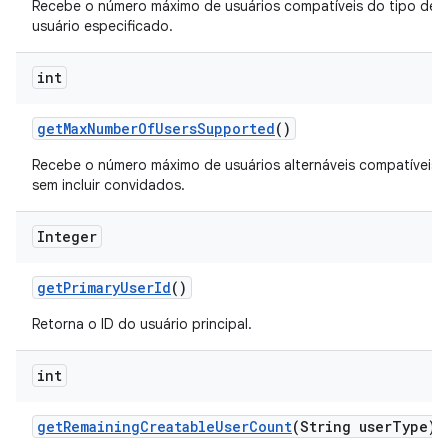
Recebe o número máximo de usuários compatíveis do tipo de
usuário especificado.
int
get
Max
Number
Of
Users
Supported
()
Recebe o número máximo de usuários alternáveis compatíveis,
sem incluir convidados.
Integer
get
Primary
User
Id
()
Retorna o ID do usuário principal.
int
get
Remaining
Creatable
User
Count
(String user
Type)