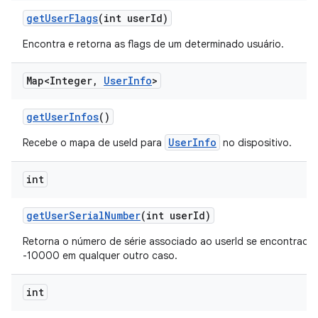
get
User
Flags
(int user
Id)
Encontra e retorna as flags de um determinado usuário.
Map<Integer
,
User
Info
>
get
User
Infos
()
UserInfo
Recebe o mapa de useId para
no dispositivo.
int
get
User
Serial
Number
(int user
Id)
Retorna o número de série associado ao userId se encontrado,
-10000 em qualquer outro caso.
int