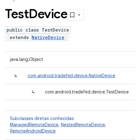
Test
Device
public class TestDevice
extends
NativeDevice
java.lang.Object
↳
com.android.tradefed.device.NativeDevice
↳
com.android.tradefed.device.TestDevice
Subclasses diretas conhecidas
ManagedRemoteDevice
,
NestedRemoteDevice
,
RemoteAndroidDevice