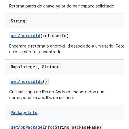
Retorna pares de chave-valor do namespace solicitado.
String
get
Android
Id
(int user
Id)
Encontra e retorna o android-id associado a um userId. Retorn
nulo se não for encontrado.
Map<Integer
,
String>
get
Android
Ids
()
Crie um mapa de IDs do Android encontrados que
correspondem aos IDs de usuário.
Package
Info
get
App
Package
Info
(String package
Name)