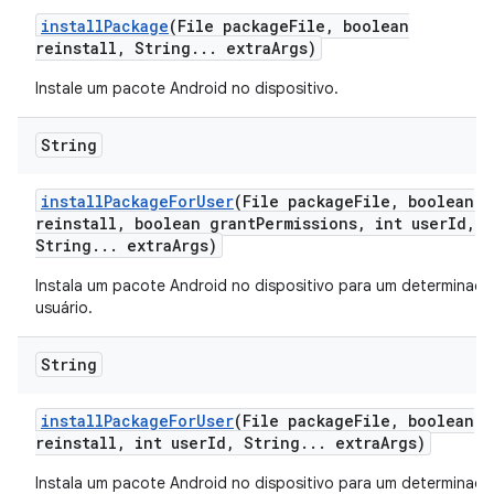
install
Package
(File package
File
,
boolean
reinstall
,
String
.
.
.
extra
Args)
Instale um pacote Android no dispositivo.
String
install
Package
For
User
(File package
File
,
boolean
reinstall
,
boolean grant
Permissions
,
int user
Id
,
String
.
.
.
extra
Args)
Instala um pacote Android no dispositivo para um determinado
usuário.
String
install
Package
For
User
(File package
File
,
boolean
reinstall
,
int user
Id
,
String
.
.
.
extra
Args)
Instala um pacote Android no dispositivo para um determinado