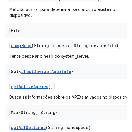
Método auxiliar para determinar se o arquivo existe no
dispositivo.
File
dump
Heap
(String process
,
String device
Path)
Tente despejar o heap do system_server.
Set<
ITest
Device
.
Apex
Info
>
get
Active
Apexes
()
Busca as informações sobre os APEXs ativados no dispositivo.
Map<String
,
String>
get
All
Settings
(String namespace)