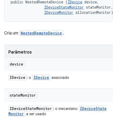
public NestedRemoteDevice (
IDevice
 device, 

IDeviceStateMonitor
 stateMonitor, 

IDeviceMonitor
 allocationMonitor)
Cria um
NestedRemoteDevice
.
Parâmetros
device
IDevice
IDevice
: o
associado
state
Monitor
IDevice
State
Monitor
IDevice
State
: o mecanismo
Monitor
a ser usado