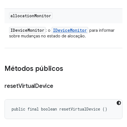
allocation
Monitor
IDevice
Monitor
IDevice
Monitor
: o
para informar
sobre mudanças no estado de alocação.
Métodos públicos
reset
Virtual
Device
public final boolean resetVirtualDevice ()