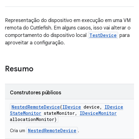
Representação do dispositivo em execução em uma VM
remota do Cuttlefish. Em alguns casos, isso vai alterar o
comportamento do dispositivo local
TestDevice
para
aproveitar a configuração.
Resumo
Construtores públicos
Nested
Remote
Device
(
IDevice
device
,
IDevice
State
Monitor
state
Monitor
,
IDevice
Monitor
allocation
Monitor)
NestedRemoteDevice
Cria um
.