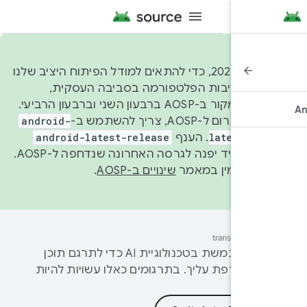
החל משנת 2026, כדי להתאים למודל הפיתוח היציב שלנו
 על יציבות הפלטפורמה בסביבה העסקית,
נפרסם קוד מקור ב-AOSP ברבעון השני וברבעון הרביעי.
רום ל-AOSP, צריך להשתמש ב-
android-
latest-re
. הענף
android-latest-release
manifest תמיד יפנה לגרסה האחרונה שנדחפה ל-AOSP.
וסף זמין במאמר
שינויים ב-AOSP
.
‫Google משתמשת בטכנולוגיית AI כדי לתרגם תוכן
מועדפת עליך. בתרגומים כאלו עשויות להיות
.