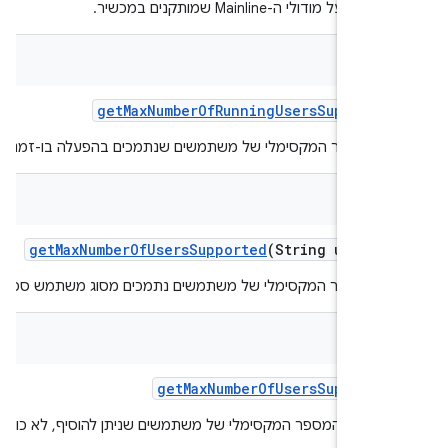
על מודולי ה-Mainline שמותקנים במכשיר.
get
Max
Number
Of
Running
Users
Supporte
 המספר המקסימלי של משתמשים שנתמכים בהפעלה בו-זמנית.
get
Max
Number
Of
Users
Supported
(String user
Ty
ר המספר המקסימלי של משתמשים נתמכים מסוג משתמש ספציפי.
get
Max
Number
Of
Users
Supporte
ים את המספר המקסימלי של משתמשים שניתן להוסיף, לא כולל
ם.