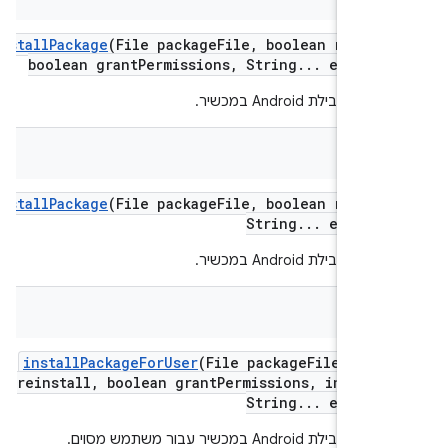
install
Package
(File package
File
,
boolean reinst
boolean grant
Permissions
,
String
.
.
.
extra
Ar
 חבילת Android במכשיר.
Str
install
Package
(File package
File
,
boolean reinst
String
.
.
.
extra
Ar
 חבילת Android במכשיר.
Str
install
Package
For
User
(File package
File
,
bool
reinstall
,
boolean grant
Permissions
,
int use
String
.
.
.
extra
Ar
ת Android במכשיר עבור משתמש מסוים.