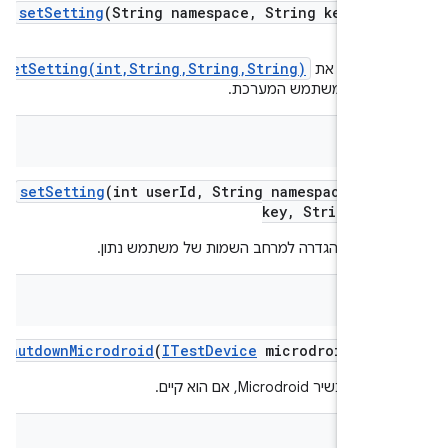
set
Setting
(String namespace
,
String key
,
Str
val
setSetting(int,String,String,String)
 לראות את
עה על משתמש המערכת.
v
set
Setting
(int user
Id
,
String namespace
,
Str
key
,
String val
פים ערך הגדרה למרחב השמות של משתמש נתון.
v
shutdown
Microdroid
(
ITest
Device
microdroid
Devi
יר Microdroid, אם הוא קיים.
bool