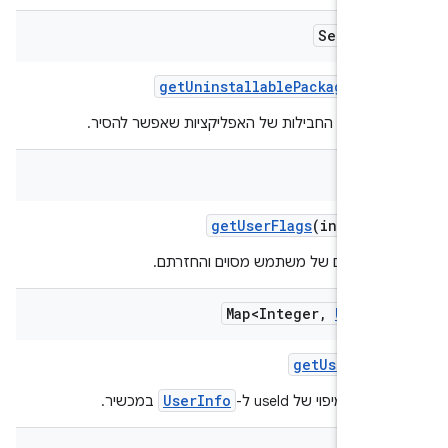
Set<Stri
get
Uninstallable
Package
Name
ת שמות החבילות של האפליקציות שאפשר להסיר.
get
User
Flags
(int user
ש הדגלים של משתמש מסוים והחזרתם.
Map<Integer
,
User
In
get
User
Info
UserInfo
ת המיפוי של useId ל-
במכשיר.