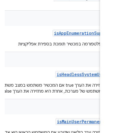
bool
is
App
Enumeration
Supporte
ה אם הפלטפורמה במכשיר תומכת בספירת אפליקציות
bool
is
Headless
System
User
Mod
הפונקציה מחזירה את הערך true אם המכשיר משתמש במצב משתמש
משק משתמש של מערכת, אחרת היא מחזירה את הערך false.
bool
is
Main
User
Permanent
Admi
ציה מחזירה ערך בוליאני שקובע אם המשתמש הראשי הוא אדמין