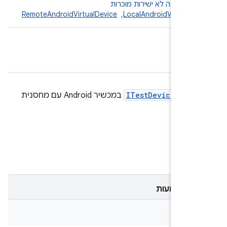
ת משנה לא ישירות מוכרות
LocalAndroidVirtualD
, ‏
RemoteAndroidVirtualDevice
 של
ITestDevice
במכשיר Android עם מחסנית
ם
ת מוטמעות
cl