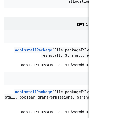
allocation
Monit
 ציבוריים
Str
adb
Install
Package
(File package
File
,
bool
reinstall
,
String
.
.
.
extra
Ar
Androi במכשיר באמצעות פקודת adb.
Str
adb
Install
Package
(File package
File
,
bool
reinstall
,
boolean grant
Permissions
,
String
.
.
.
ex
Ar
Androi במכשיר באמצעות פקודת adb.