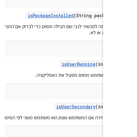
is
Package
Installed
(String package
Na
 שאילתה למכשיר לגבי שם חבילה מסוים כדי לבדוק אם החבילה
ת כרגע או לא.
bool
is
User
Running
(int user
ים אם משתמש מסוים מפעיל את האפליקציה.
bool
is
User
Secondary
(int user
ציה מחזירה אם המשתמש שצוין הוא משתמש משני לפי הסימון שלו.
bool