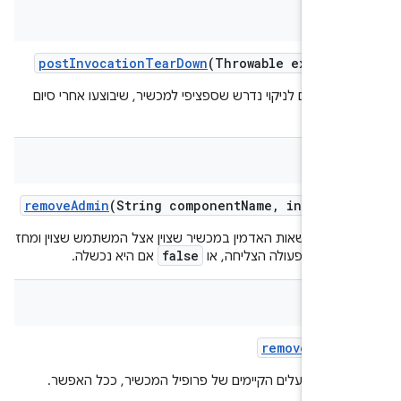
v
post
Invocation
Tear
Down
(Throwable excepti
 נוספים לניקוי נדרש שספציפי למכשיר, שיבוצעו אחרי סיום
לה.
bool
remove
Admin
(String component
Name
,
int user
את הרשאות האדמין במכשיר שצוין אצל המשתמש שצוין ומחזיר
false
t
אם הפעולה הצליחה, או
אם היא נכשלה.
v
remove
Owner
כל הבעלים הקיימים של פרופיל המכשיר, ככל האפשר.