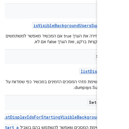
bool
is
Visible
Background
Users
Supporte
הפונקציה מחזירה את הערך true אם המכשיר מאפשר למשתמשים
 אפליקציות ברקע, ואת הערך false אם לא.
Set<Lo
list
Display
Id
ם את רשימת מזהי המסכים הזמינים במכשיר כפי שמדווח על ידי
dumpsys SurfaceFli
Set<Integ
list
Display
Ids
For
Starting
Visible
Background
User
start a
 את רשימת המסכים שאפשר להשתמש בהם בשביל