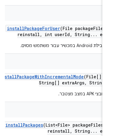
Str
install
Package
For
User
(File package
File
,
bool
reinstall
,
int user
Id
,
String
.
.
.
extra
Ar
ת Android במכשיר עבור משתמש מסוים.
bool
install
Package
With
Incremental
Mode
(File[] apk
Fi
String[] extra
Args
,
String user
קובצי APK במצב מצטבר.
Str
install
Packages
(List<File> package
Files
,
bool
reinstall
,
String
.
.
.
extra
Ar