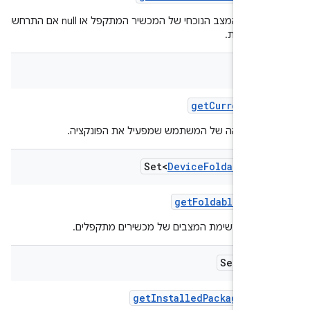
מחזירה את המצב הנוכחי של המכשיר המתקפל או null אם התרחשו
 מסוימות.
get
Current
Use
ת המזהה של המשתמש שמפעיל את הפונקציה.
Set<
Device
Foldable
Sta
get
Foldable
State
רה את רשימת המצבים של מכשירים מתקפלים.
Set<Stri
get
Installed
Package
Name