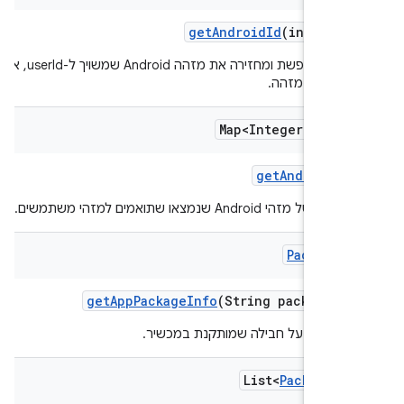
get
Android
Id
(int user
הפונקציה מחפשת ומחזירה את מזהה Android שמשויך ל-userId, או null
א נמצא מזהה.
Map<Integer
,
Stri
get
Android
Id
ל מזהי Android שנמצאו שתואמים למזהי משתמשים.
Package
I
get
App
Package
Info
(String package
Na
ת מידע על חבילה שמותקנת במכשיר.
List<
Package
In