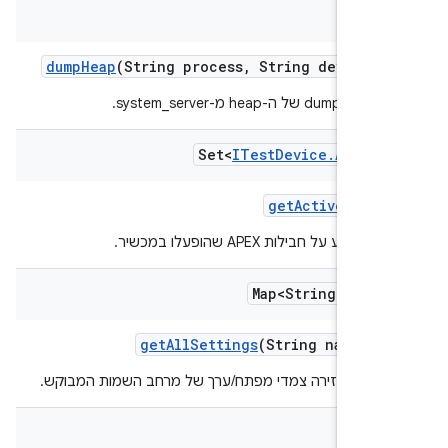
F
dump
Heap
(String process
,
String device
Pa
של ה-heap מ-system_server.
Set<
ITest
Device
.
Apex
In
get
Active
Apexe
ידע על חבילות APEX שהופעלו במכשיר.
Map<String
,
Stri
get
All
Settings
(String namespa
קציה מחזירה צמדי מפתח/ערך של מרחב השמות המבוקש.
Str