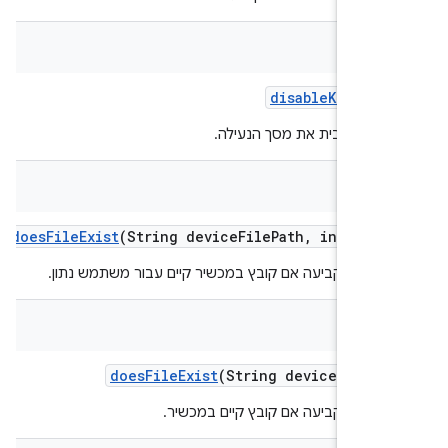
v
disable
Keyguar
נות להשבית את מסך הנעילה.
bool
does
File
Exist
(String device
File
Path
,
int user
עזר לקביעה אם קובץ במכשיר קיים עבור משתמש נתון.
bool
does
File
Exist
(String device
File
Pa
עזר לקביעה אם קובץ קיים במכשיר.