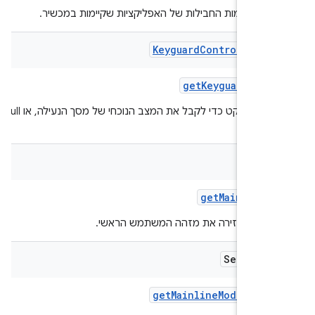
 של שמות החבילות של האפליקציות שקיימות במכשיר.
Keyguard
Controller
St
get
Keyguard
Stat
מחזירה אובייקט כדי לקבל את המצב הנוכחי של מסך הנעילה, או null אם
שרי.
Inte
get
Main
User
I
קציה מחזירה את מזהה המשתמש הראשי.
Set<Stri
get
Mainline
Module
Inf