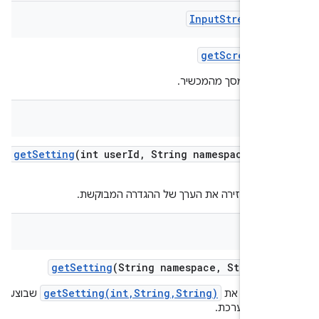
Input
Stream
Sou
get
Screensho
 צילום מסך מהמכשיר.
Str
get
Setting
(int user
Id
,
String namespace
,
Str
k
קציה מחזירה את הערך של ההגדרה המבוקשת.
Str
get
Setting
(String namespace
,
String k
getSetting(int,String,String)
 לראות את
שבוצעה על
ש המערכת.