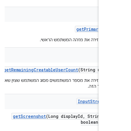
Inte
get
Primary
User
I
קציה מחזירה את מזהה המשתמש הראשי.
get
Remaining
Creatable
User
Count
(String user
Ty
קציה מחזירה את מספר המשתמשים מסוג המשתמש שצוין שאפשר
 במכשיר הזה.
Input
Stream
Sou
get
Screenshot
(Long display
Id
,
String for
boolean resca