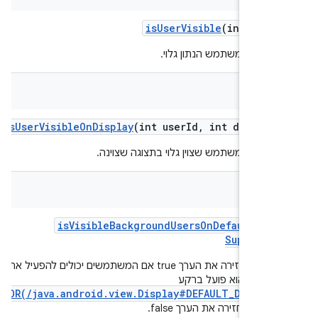
is
User
Visible
(int user
 אם המשתמש הנתון גלוי.
bool
is
User
Visible
On
Display
(int user
Id
,
int display
 אם המשתמש שצוין גלוי בתצוגה שצוינה.
bool
is
Visible
Background
Users
On
Default
Dis
Supporte
הפונקציה מחזירה את הערך true אם המשתמשים יכולים להפעיל את
יר כשהוא פועל ברקע
ERROR(/java.android.view.Display#DEFAULT_DISPLA
,
יא מחזירה את הערך false.