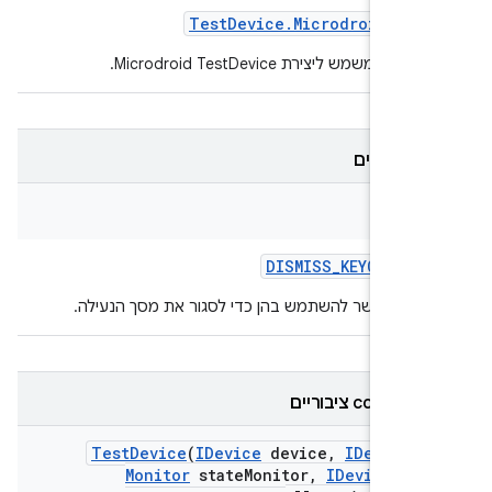
Test
Device
.
Microdroid
Buil
ה שמשמש ליצירת Microdroid TestDevice.
ם קבועים
Str
DISMISS
_
KEYGUARD
_
ות שאפשר להשתמש בהן כדי לסגור את מסך הנעילה.
constr ציבוריים
Test
Device
(
IDevice
device
,
IDevice
S
Monitor
state
Monitor
,
IDevice
Mon