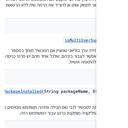
 ואי אפשר למחוק אותו או להוריד את הרמה שלו ללא הרשאות
.
bool
is
Multi
User
Supporte
ציה מחזירה ערך בוליאני שמציין אם המכשיר תומך במספר
שים שאפשר לעבור ביניהם, שלכל אחד מהם יש פרטי כניסה משלו
 שניתן להתאמה אישית.
bool
is
Package
Installed
(String package
Name
,
String 
ת שאילתה למכשיר לגבי שם חבילה ומזהה משתמש מסוימים כדי
ק אם האפליקציה מותקנת כרגע עבור המשתמש הזה.
bool