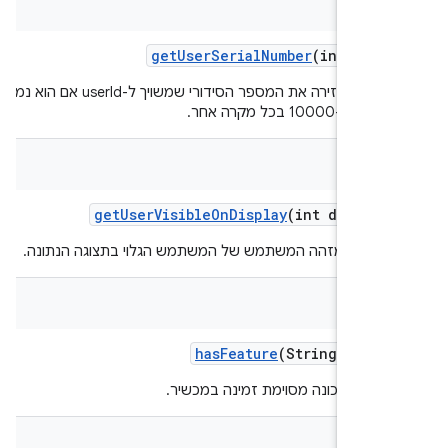
get
User
Serial
Number
(int user
הפונקציה מחזירה את המספר הסידורי שמשויך ל-userId אם הוא נמצא,
10000 בכל מקרה אחר.
get
User
Visible
On
Display
(int display
רה את מזהה המשתמש של המשתמש הגלוי בתצוגה הנתונה.
bool
has
Feature
(String featu
ם אם תכונה מסוימת זמינה במכשיר.
Str