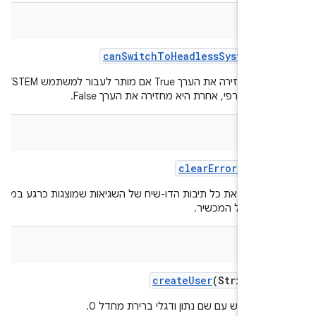
bool
can
Switch
To
Headless
System
Use
הפונקציה מחזירה את הערך True אם מותר לעבור למשתמש SYSTEM
משק גרפי, אחרת היא מחזירה את הערך False.
bool
clear
Error
Dialog
 לסגור את כל תיבות הדו-שיח של השגיאות שמוצגות כרגע בממשק
מש של המכשיר.
create
User
(String na
ם משתמש עם שם נתון ודגלי ברירת מחדל 0.