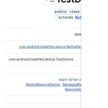
public class TestD
extends
NativeDe
java.lang.O
com.android.tradefed.device.NativeDevice
com.android.tradefed.device.TestDevice
↳
ת משנה ישירות ידועות
ManagedRemoteDe
, ‏
NestedRemoteDevice
, ‏
RemoteAndroidDe