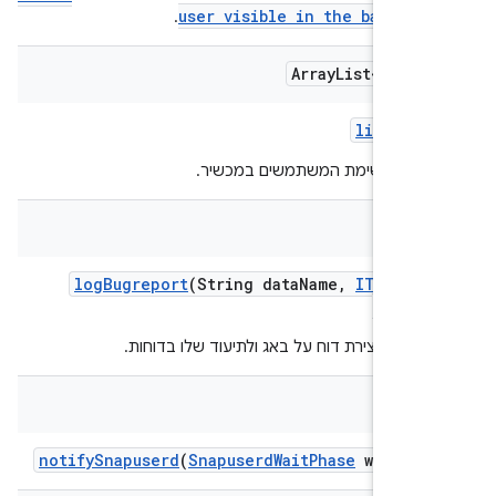
user visible in the backgro
.
Array
List<Integ
list
User
 את רשימת המשתמשים במכשיר.
bool
log
Bugreport
(String data
Name
,
ITest
Lo
listen
עזר ליצירת דוח על באג ולתיעוד שלו בדוחות.
v
notify
Snapuserd
(
Snapuserd
Wait
Phase
wait
Pha