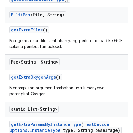
Multi
Map
<File
,
String>
get
Extra
Files
()
Mengembalikan file tambahan yang perlu diupload ke GCE
selama pembuatan acloud.
Map<String
,
String>
get
Extra
Oxygen
Args
()
Menampilkan argumen tambahan untuk menyewa
perangkat Oxygen.
static List<String>
get
Extra
Params
By
Instance
Type
(
Test
Device
Options
.
Instance
Type
type
,
String base
Image)