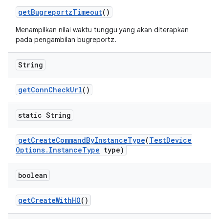
get
Bugreportz
Timeout
()
Menampilkan nilai waktu tunggu yang akan diterapkan
pada pengambilan bugreportz.
String
get
Conn
Check
Url
()
static String
get
Create
Command
By
Instance
Type
(
Test
Device
Options
.
Instance
Type
type)
boolean
get
Create
With
HO
()