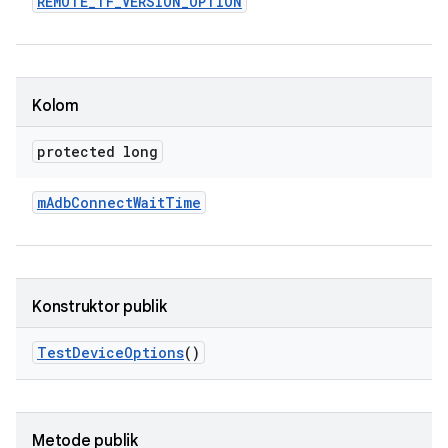
REMOTE
_
TF
_
VERSION
_
OPTION
Kolom
protected long
m
Adb
Connect
Wait
Time
Konstruktor publik
Test
Device
Options
()
Metode publik