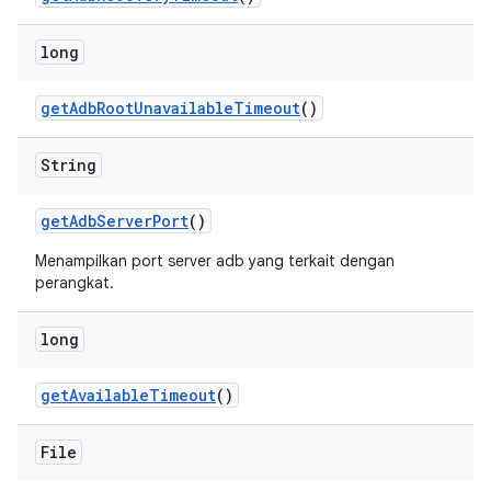
long
get
Adb
Root
Unavailable
Timeout
()
String
get
Adb
Server
Port
()
Menampilkan port server adb yang terkait dengan
perangkat.
long
get
Available
Timeout
()
File