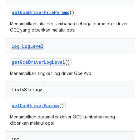
get
Gce
Driver
File
Params
()
Menampilkan jalur file tambahan sebagai parameter driver
GCE yang diberikan melalui opsi.
Log
.
Log
Level
get
Gce
Driver
Log
Level
()
Menampilkan tingkat log driver Gce Avd.
List<String>
get
Gce
Driver
Params
()
Menampilkan parameter driver GCE tambahan yang
diberikan melalui opsi
int