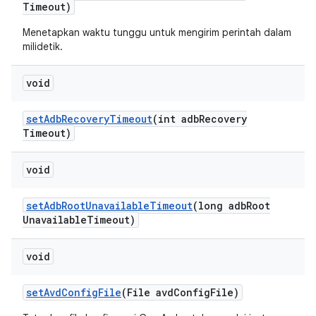
Timeout)
Menetapkan waktu tunggu untuk mengirim perintah dalam
milidetik.
void
set
Adb
Recovery
Timeout
(int adb
Recovery
Timeout)
void
set
Adb
Root
Unavailable
Timeout
(long adb
Root
Unavailable
Timeout)
void
set
Avd
Config
File
(File avd
Config
File)