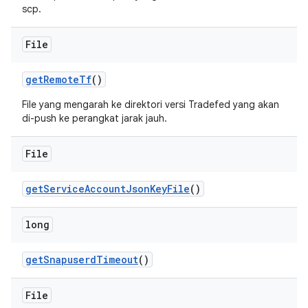
scp.
File
get
Remote
Tf
()
File yang mengarah ke direktori versi Tradefed yang akan
di-push ke perangkat jarak jauh.
File
get
Service
Account
Json
Key
File
()
long
get
Snapuserd
Timeout
()
File