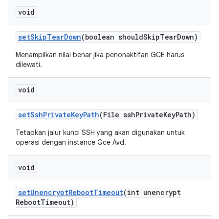
void
set
Skip
Tear
Down
(boolean should
Skip
Tear
Down)
Menampilkan nilai benar jika penonaktifan GCE harus
dilewati.
void
set
Ssh
Private
Key
Path
(File ssh
Private
Key
Path)
Tetapkan jalur kunci SSH yang akan digunakan untuk
operasi dengan instance Gce Avd.
void
set
Unencrypt
Reboot
Timeout
(int unencrypt
Reboot
Timeout)