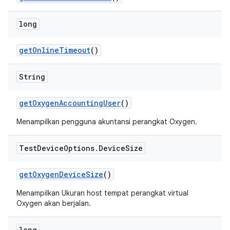
long
get
Online
Timeout
()
String
get
Oxygen
Accounting
User
()
Menampilkan pengguna akuntansi perangkat Oxygen.
Test
Device
Options
.
Device
Size
get
Oxygen
Device
Size
()
Menampilkan Ukuran host tempat perangkat virtual
Oxygen akan berjalan.
long