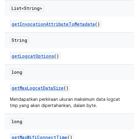
List<String>
get
Invocation
Attribute
To
Metadata
()
String
get
Logcat
Options
()
long
get
Max
Logcat
Data
Size
()
Mendapatkan perkiraan ukuran maksimum data logcat
tmp yang akan dipertahankan, dalam byte.
long
get
Max
Wifi
Connect
Time
()