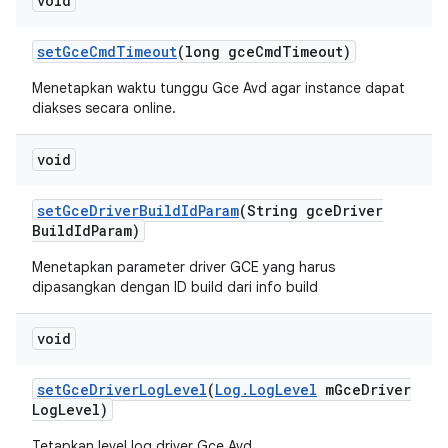
void
set
Gce
Cmd
Timeout
(long gce
Cmd
Timeout)
Menetapkan waktu tunggu Gce Avd agar instance dapat
diakses secara online.
void
set
Gce
Driver
Build
Id
Param
(String gce
Driver
Build
Id
Param)
Menetapkan parameter driver GCE yang harus
dipasangkan dengan ID build dari info build
void
set
Gce
Driver
Log
Level
(
Log
.
Log
Level
m
Gce
Driver
Log
Level)
Tetapkan level log driver Gce Avd.