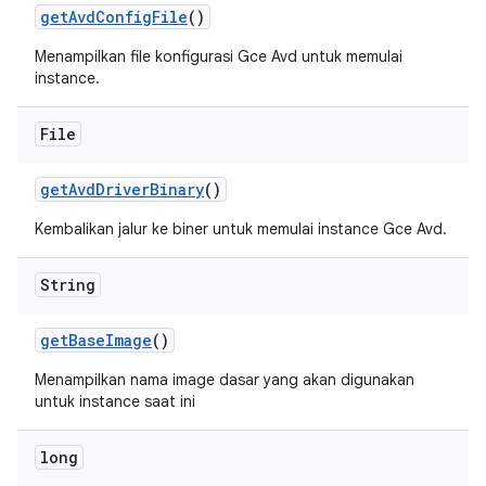
get
Avd
Config
File
()
Menampilkan file konfigurasi Gce Avd untuk memulai
instance.
File
get
Avd
Driver
Binary
()
Kembalikan jalur ke biner untuk memulai instance Gce Avd.
String
get
Base
Image
()
Menampilkan nama image dasar yang akan digunakan
untuk instance saat ini
long