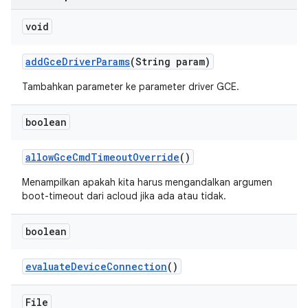
void
add
Gce
Driver
Params
(String param)
Tambahkan parameter ke parameter driver GCE.
boolean
allow
Gce
Cmd
Timeout
Override
()
Menampilkan apakah kita harus mengandalkan argumen
boot-timeout dari acloud jika ada atau tidak.
boolean
evaluate
Device
Connection
()
File