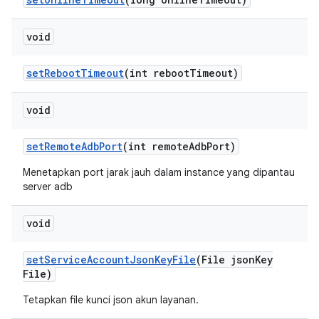
void
set
Reboot
Timeout
(int reboot
Timeout)
void
set
Remote
Adb
Port
(int remote
Adb
Port)
Menetapkan port jarak jauh dalam instance yang dipantau
server adb
void
set
Service
Account
Json
Key
File
(File json
Key
File)
Tetapkan file kunci json akun layanan.