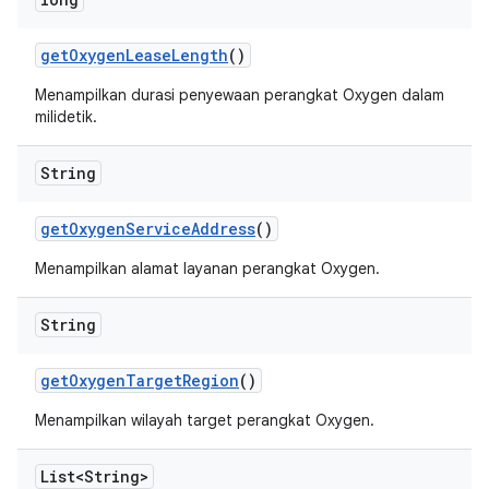
get
Oxygen
Lease
Length
()
Menampilkan durasi penyewaan perangkat Oxygen dalam
milidetik.
String
get
Oxygen
Service
Address
()
Menampilkan alamat layanan perangkat Oxygen.
String
get
Oxygen
Target
Region
()
Menampilkan wilayah target perangkat Oxygen.
List<String>