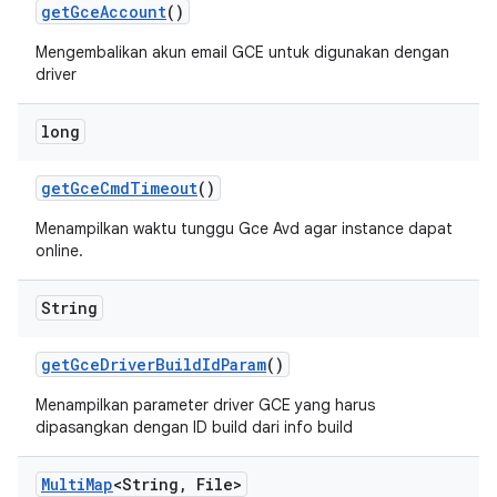
get
Gce
Account
()
Mengembalikan akun email GCE untuk digunakan dengan
driver
long
get
Gce
Cmd
Timeout
()
Menampilkan waktu tunggu Gce Avd agar instance dapat
online.
String
get
Gce
Driver
Build
Id
Param
()
Menampilkan parameter driver GCE yang harus
dipasangkan dengan ID build dari info build
Multi
Map
<String
,
File>