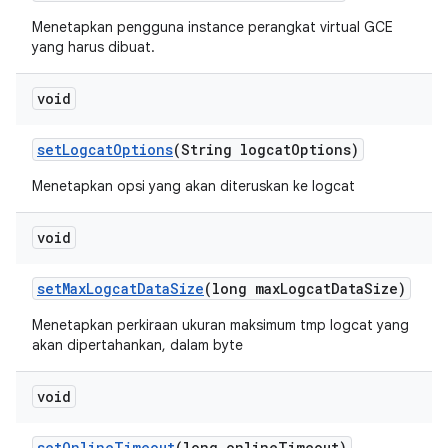
Menetapkan pengguna instance perangkat virtual GCE
yang harus dibuat.
void
set
Logcat
Options
(String logcat
Options)
Menetapkan opsi yang akan diteruskan ke logcat
void
set
Max
Logcat
Data
Size
(long max
Logcat
Data
Size)
Menetapkan perkiraan ukuran maksimum tmp logcat yang
akan dipertahankan, dalam byte
void
set
Online
Timeout
(long online
Timeout)