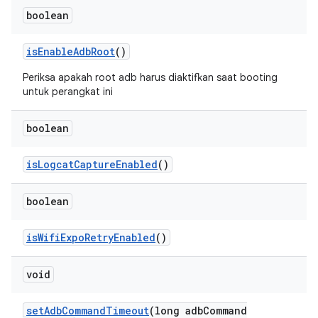
boolean
is
Enable
Adb
Root
()
Periksa apakah root adb harus diaktifkan saat booting
untuk perangkat ini
boolean
is
Logcat
Capture
Enabled
()
boolean
is
Wifi
Expo
Retry
Enabled
()
void
set
Adb
Command
Timeout
(long adb
Command