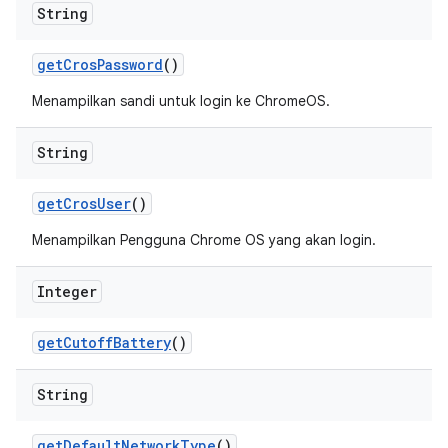
String
get
Cros
Password
()
Menampilkan sandi untuk login ke ChromeOS.
String
get
Cros
User
()
Menampilkan Pengguna Chrome OS yang akan login.
Integer
get
Cutoff
Battery
()
String
get
Default
Network
Type
()