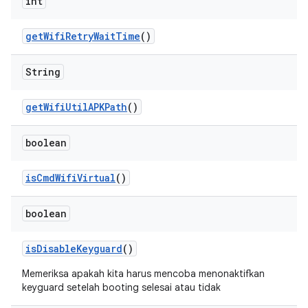
int
get
Wifi
Retry
Wait
Time
()
String
get
Wifi
Util
APKPath
()
boolean
is
Cmd
Wifi
Virtual
()
boolean
is
Disable
Keyguard
()
Memeriksa apakah kita harus mencoba menonaktifkan
keyguard setelah booting selesai atau tidak