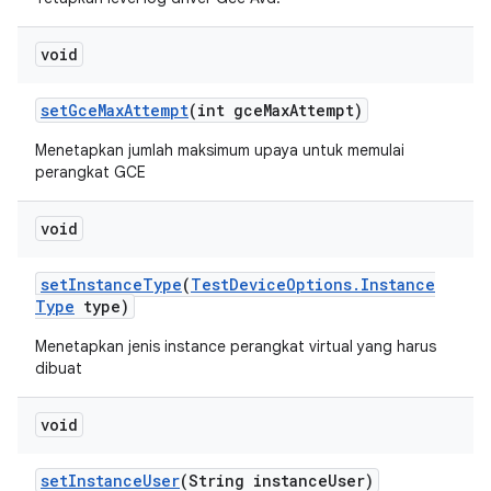
void
set
Gce
Max
Attempt
(int gce
Max
Attempt)
Menetapkan jumlah maksimum upaya untuk memulai
perangkat GCE
void
set
Instance
Type
(
Test
Device
Options
.
Instance
Type
type)
Menetapkan jenis instance perangkat virtual yang harus
dibuat
void
set
Instance
User
(String instance
User)