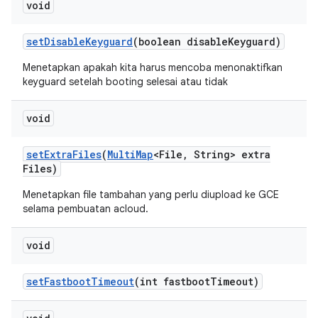
void
set
Disable
Keyguard
(boolean disable
Keyguard)
Menetapkan apakah kita harus mencoba menonaktifkan
keyguard setelah booting selesai atau tidak
void
set
Extra
Files
(
Multi
Map
<File
,
String> extra
Files)
Menetapkan file tambahan yang perlu diupload ke GCE
selama pembuatan acloud.
void
set
Fastboot
Timeout
(int fastboot
Timeout)