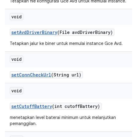
Tetapkan file konfigurasi Gce Avd untuk memulai instance.
void
set
Avd
Driver
Binary
(File avd
Driver
Binary)
Tetapkan jalur ke biner untuk memulai instance Gce Avd.
void
set
Conn
Check
Url
(String url)
void
set
Cutoff
Battery
(int cutoff
Battery)
menetapkan level baterai minimum untuk melanjutkan
pemanggilan.