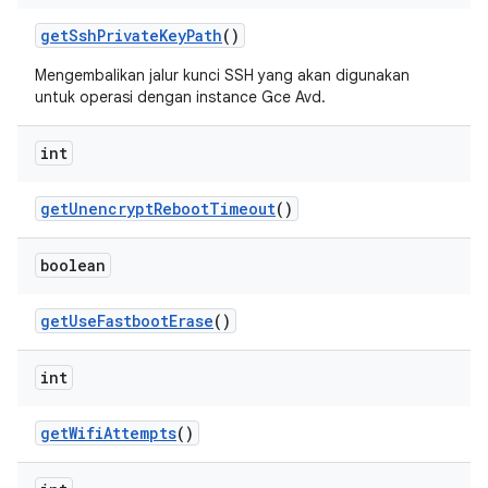
get
Ssh
Private
Key
Path
()
Mengembalikan jalur kunci SSH yang akan digunakan
untuk operasi dengan instance Gce Avd.
int
get
Unencrypt
Reboot
Timeout
()
boolean
get
Use
Fastboot
Erase
()
int
get
Wifi
Attempts
()