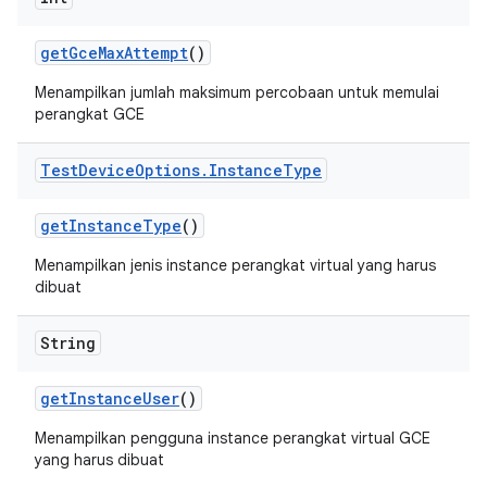
get
Gce
Max
Attempt
()
Menampilkan jumlah maksimum percobaan untuk memulai
perangkat GCE
Test
Device
Options
.
Instance
Type
get
Instance
Type
()
Menampilkan jenis instance perangkat virtual yang harus
dibuat
String
get
Instance
User
()
Menampilkan pengguna instance perangkat virtual GCE
yang harus dibuat