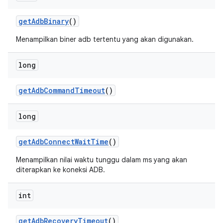
get
Adb
Binary
()
Menampilkan biner adb tertentu yang akan digunakan.
long
get
Adb
Command
Timeout
()
long
get
Adb
Connect
Wait
Time
()
Menampilkan nilai waktu tunggu dalam ms yang akan
diterapkan ke koneksi ADB.
int
get
Adb
Recovery
Timeout
()