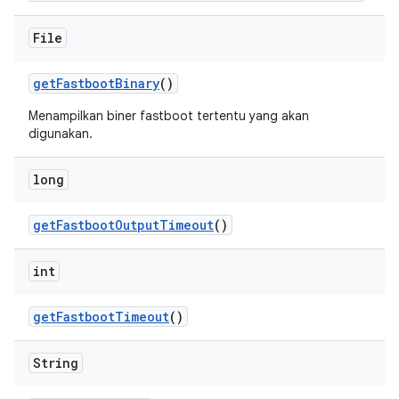
File
get
Fastboot
Binary
()
Menampilkan biner fastboot tertentu yang akan
digunakan.
long
get
Fastboot
Output
Timeout
()
int
get
Fastboot
Timeout
()
String