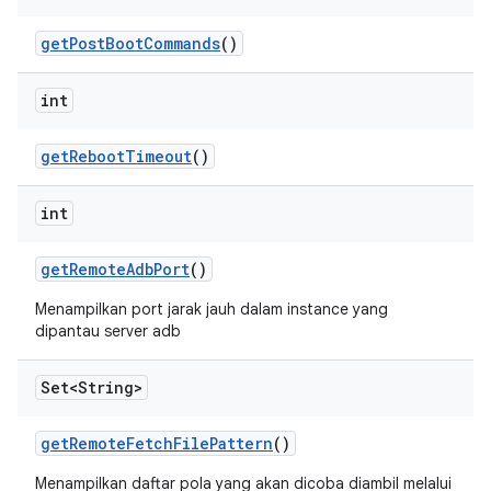
get
Post
Boot
Commands
()
int
get
Reboot
Timeout
()
int
get
Remote
Adb
Port
()
Menampilkan port jarak jauh dalam instance yang
dipantau server adb
Set<String>
get
Remote
Fetch
File
Pattern
()
Menampilkan daftar pola yang akan dicoba diambil melalui