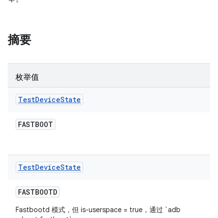
摘要
枚举值
Test
Device
State
FASTBOOT
Test
Device
State
FASTBOOTD
Fastbootd 模式，但 is-userspace = true，通过 `adb