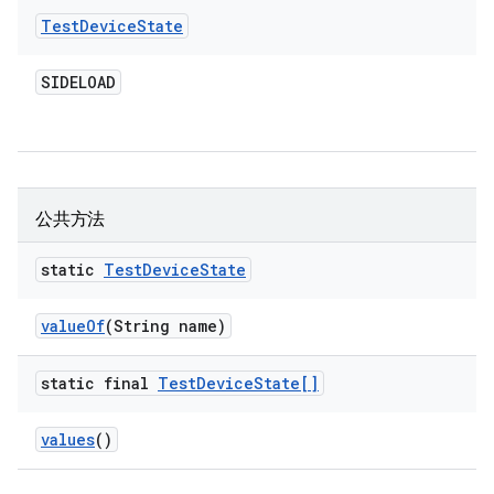
Test
Device
State
SIDELOAD
公共方法
static
Test
Device
State
value
Of
(String name)
static final
Test
Device
State[]
values
()