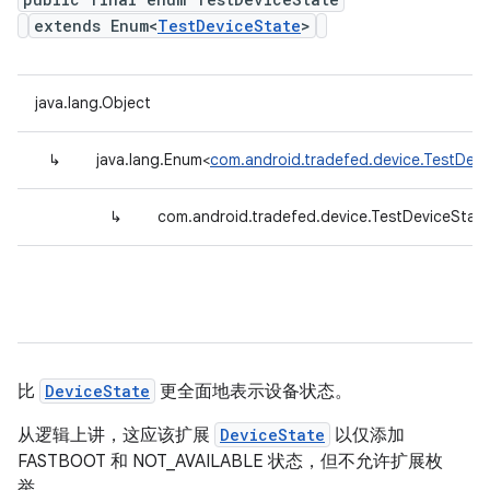
extends Enum<
TestDeviceState
>
java.lang.Object
↳
java.lang.Enum<
com.android.tradefed.device.TestDevi
↳
com.android.tradefed.device.TestDeviceStat
比
DeviceState
更全面地表示设备状态。
从逻辑上讲，这应该扩展
DeviceState
以仅添加
FASTBOOT 和 NOT_AVAILABLE 状态，但不允许扩展枚
举。