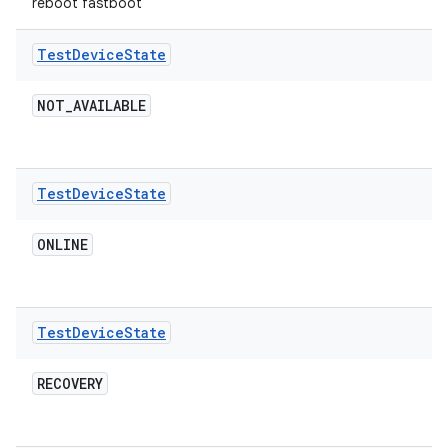
reboot fastboot`
Test
Device
State
NOT
_
AVAILABLE
Test
Device
State
ONLINE
Test
Device
State
RECOVERY