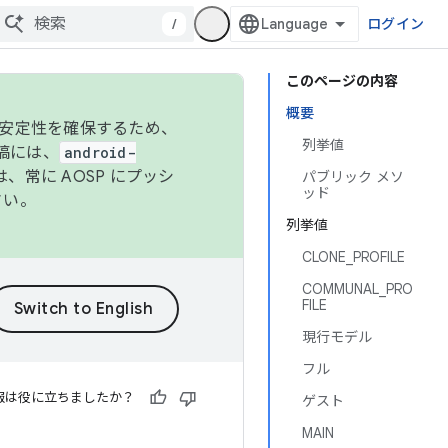
/
ログイン
このページの内容
概要
の安定性を確保するため、
列挙値
投稿には、
android-
、常に AOSP にプッシ
パブリック メソ
ッド
さい。
列挙値
CLONE_PROFILE
COMMUNAL_PRO
FILE
現行モデル
フル
報は役に立ちましたか？
ゲスト
MAIN