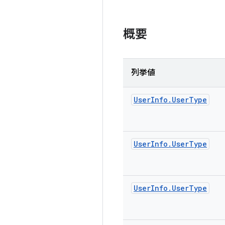
概要
列挙値
User
Info
.
User
Type
User
Info
.
User
Type
User
Info
.
User
Type