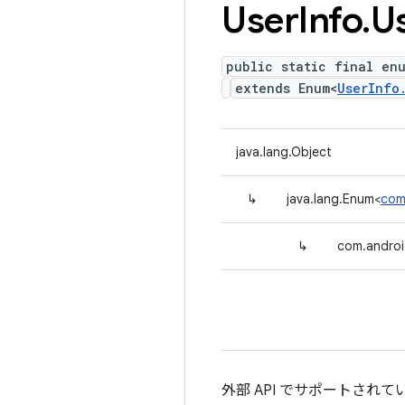
User
Info
.
U
public static final en
extends Enum<
UserInfo
java.lang.Object
↳
java.lang.Enum<
com
↳
com.androi
外部 API でサポートさ