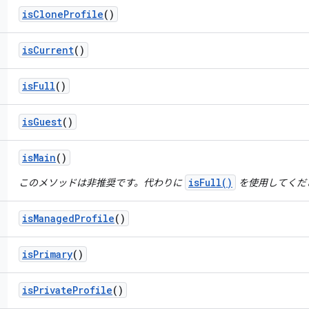
is
Clone
Profile
()
is
Current
()
is
Full
()
is
Guest
()
is
Main
()
isFull()
このメソッドは非推奨です。代わりに
を使用してくだ
is
Managed
Profile
()
is
Primary
()
is
Private
Profile
()