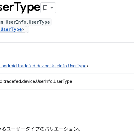
ser
Type
um UserInfo.UserType
.UserType
>
.android.tradefed.device.UserInfo.UserType
>
d.tradefed.device.UserInfo.UserType
れているユーザータイプのバリエーション。