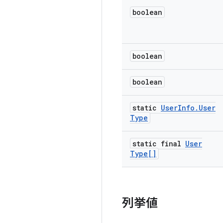
boolean
boolean
boolean
static
User
Info
.
User
Type
static final
User
Type[]
列挙値