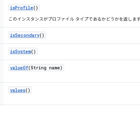
is
Profile
()
このインスタンスがプロファイル タイプであるかどうかを返しま
is
Secondary
()
is
System
()
value
Of
(String name)
values
()