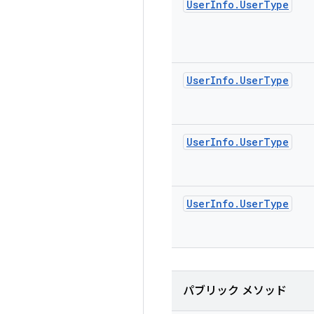
User
Info
.
User
Type
User
Info
.
User
Type
User
Info
.
User
Type
User
Info
.
User
Type
パブリック メソッド