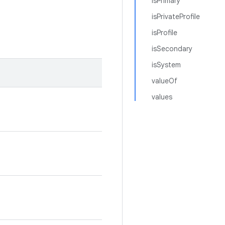
isPrimary
isPrivateProfile
isProfile
isSecondary
isSystem
valueOf
values