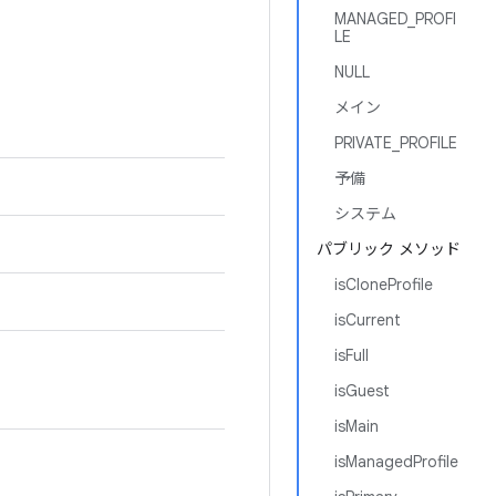
MANAGED_PROFI
LE
NULL
メイン
PRIVATE_PROFILE
予備
システム
パブリック メソッド
isCloneProfile
isCurrent
isFull
isGuest
isMain
isManagedProfile