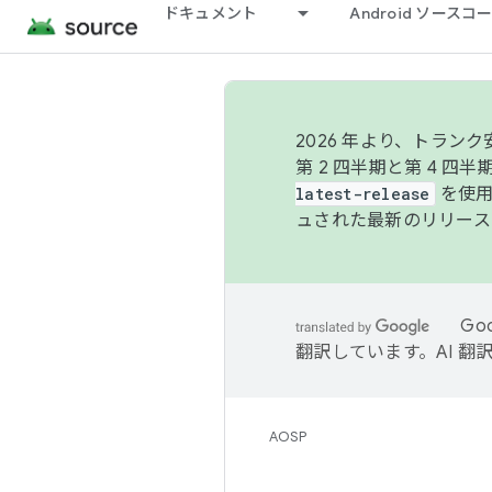
ドキュメント
Android ソース
2026 年より、トラ
第 2 四半期と第 4 四
latest-release
を使用
ュされた最新のリリース
Go
翻訳しています。AI 
AOSP