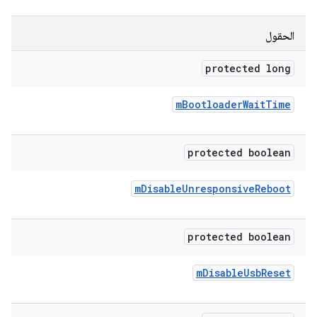
الحقول
protected long
m
Bootloader
Wait
Time
protected boolean
m
Disable
Unresponsive
Reboot
protected boolean
m
Disable
Usb
Reset