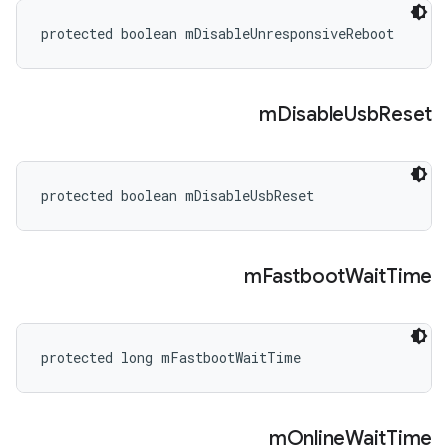
protected boolean mDisableUnresponsiveReboot
m
Disable
Usb
Reset
protected boolean mDisableUsbReset
m
Fastboot
Wait
Time
protected long mFastbootWaitTime
m
Online
Wait
Time