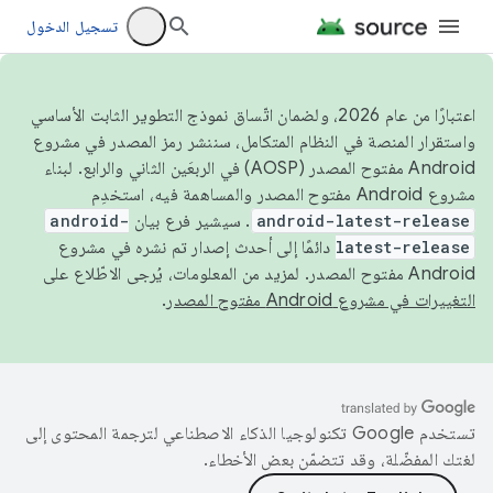
تسجيل الدخول
اعتبارًا من عام 2026، ولضمان اتّساق نموذج التطوير الثابت الأساسي
واستقرار المنصة في النظام المتكامل، سننشر رمز المصدر في مشروع
Android مفتوح المصدر (AOSP) في الربعَين الثاني والرابع. لبناء
مشروع Android مفتوح المصدر والمساهمة فيه، استخدِم
android-latest-release
. سيشير فرع بيان
android-
latest-release
دائمًا إلى أحدث إصدار تم نشره في مشروع
Android مفتوح المصدر. لمزيد من المعلومات، يُرجى الاطّلاع على
التغييرات في مشروع Android مفتوح المصدر
.
تستخدم Google تكنولوجيا الذكاء الاصطناعي لترجمة المحتوى إلى
لغتك المفضّلة، وقد تتضمّن بعض الأخطاء.