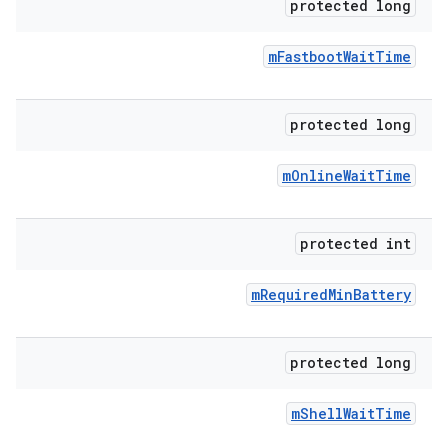
protected long
m
Fastboot
Wait
Time
protected long
m
Online
Wait
Time
protected int
m
Required
Min
Battery
protected long
m
Shell
Wait
Time