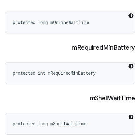
protected long mOnlineWaitTime
m
Required
Min
Battery
protected int mRequiredMinBattery
m
Shell
Wait
Time
protected long mShellWaitTime