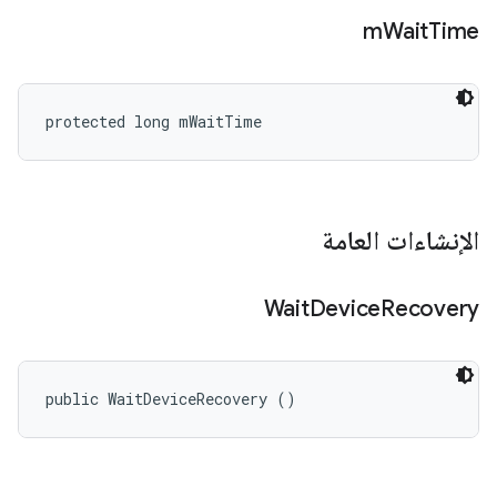
m
Wait
Time
protected long mWaitTime
الإنشاءات العامة
Wait
Device
Recovery
public WaitDeviceRecovery ()