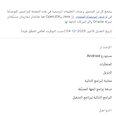
يخضع كل من المحتوى وعيّنات التعليمات البرمجية في هذه الصفحة للتراخيص الموضحّة
في
ترخيص استخدام المحتوى
. إنّ Java وOpenJDK هما علامتان تجاريتان مسجَّلتان
لشركة Oracle و/أو الشركات التابعة لها.
تاريخ التعديل الأخير: 2025-12-04 (حسب التوقيت العالمي المتفَّق عليه)
الإصدار
مستودع Android
المتطلّبات
التنزيل
معاينة البرامج الثنائية
نسخة برامج الجهة المصنِّعة
البرامج الثنائية لبرنامج التشغيل
التواصل