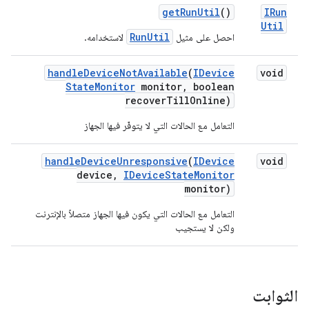
get
Run
Util
()
IRun
Util
RunUtil
احصل على مثيل
لاستخدامه.
handle
Device
Not
Available
(
IDevice
void
State
Monitor
monitor
,
boolean
recover
Till
Online)
التعامل مع الحالات التي لا يتوفّر فيها الجهاز
handle
Device
Unresponsive
(
IDevice
void
device
,
IDevice
State
Monitor
monitor)
التعامل مع الحالات التي يكون فيها الجهاز متصلاً بالإنترنت
ولكن لا يستجيب
الثوابت