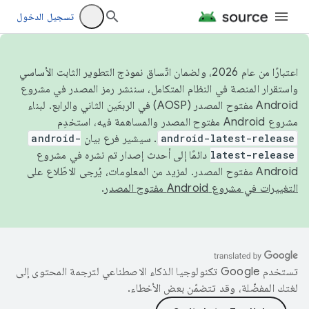
تسجيل الدخول
اعتبارًا من عام 2026، ولضمان اتّساق نموذج التطوير الثابت الأساسي
واستقرار المنصة في النظام المتكامل، سننشر رمز المصدر في مشروع
Android مفتوح المصدر (AOSP) في الربعَين الثاني والرابع. لبناء
مشروع Android مفتوح المصدر والمساهمة فيه، استخدِم
android-latest-release
. سيشير فرع بيان
android-
latest-release
دائمًا إلى أحدث إصدار تم نشره في مشروع
Android مفتوح المصدر. لمزيد من المعلومات، يُرجى الاطّلاع على
التغييرات في مشروع Android مفتوح المصدر
.
تستخدم Google تكنولوجيا الذكاء الاصطناعي لترجمة المحتوى إلى
لغتك المفضّلة، وقد تتضمّن بعض الأخطاء.