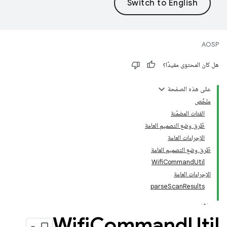
AOSP
هل كان المحتوى مفيدًا؟
على هذه الصفحة
ملخّص
الفئات المضمّنة
طُرق وضع التصميم العامة
الإجراءات العامة
طُرق وضع التصميم العامة
WifiCommandUtil
الإجراءات العامة
parseScanResults
Wifi
Command
Util