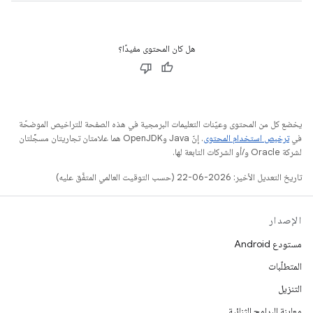
هل كان المحتوى مفيدًا؟
يخضع كل من المحتوى وعيّنات التعليمات البرمجية في هذه الصفحة للتراخيص الموضحّة
في
ترخيص استخدام المحتوى
. إنّ Java وOpenJDK هما علامتان تجاريتان مسجَّلتان
لشركة Oracle و/أو الشركات التابعة لها.
تاريخ التعديل الأخير: 2026-06-22 (حسب التوقيت العالمي المتفَّق عليه)
الإصدار
مستودع Android
المتطلّبات
التنزيل
معاينة البرامج الثنائية