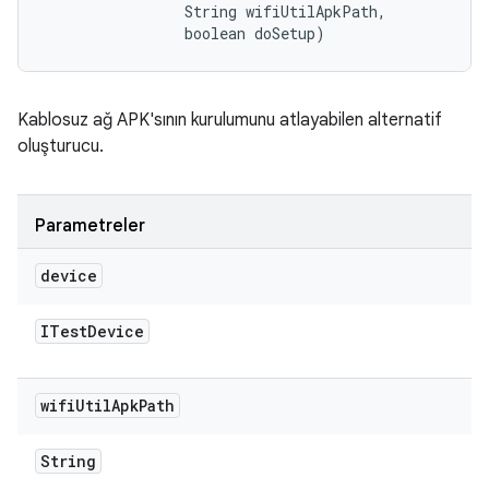
                String wifiUtilApkPath, 

                boolean doSetup)
Kablosuz ağ APK'sının kurulumunu atlayabilen alternatif
oluşturucu.
Parametreler
device
ITest
Device
wifi
Util
Apk
Path
String