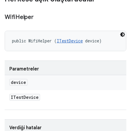
Wifi
Helper
public WifiHelper (
ITestDevice
 device)
Parametreler
device
ITest
Device
Verdiği hatalar