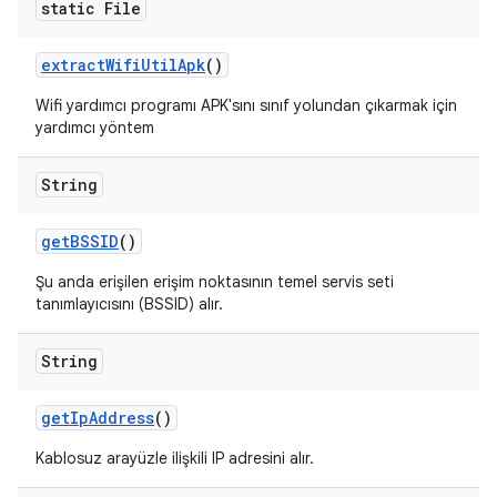
static File
extract
Wifi
Util
Apk
()
Wifi yardımcı programı APK'sını sınıf yolundan çıkarmak için
yardımcı yöntem
String
get
BSSID
()
Şu anda erişilen erişim noktasının temel servis seti
tanımlayıcısını (BSSID) alır.
String
get
Ip
Address
()
Kablosuz arayüzle ilişkili IP adresini alır.