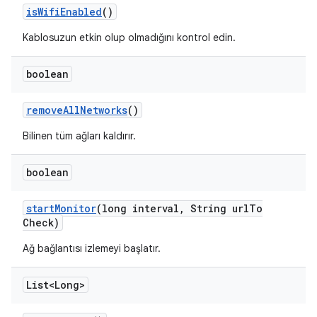
is
Wifi
Enabled
()
Kablosuzun etkin olup olmadığını kontrol edin.
boolean
remove
All
Networks
()
Bilinen tüm ağları kaldırır.
boolean
start
Monitor
(long interval
,
String url
To
Check)
Ağ bağlantısı izlemeyi başlatır.
List<Long>