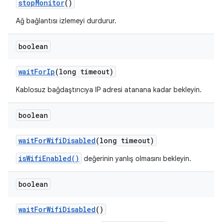
stop
Monitor
()
Ağ bağlantısı izlemeyi durdurur.
boolean
wait
For
Ip
(long timeout)
Kablosuz bağdaştırıcıya IP adresi atanana kadar bekleyin.
boolean
wait
For
Wifi
Disabled
(long timeout)
isWifiEnabled()
değerinin yanlış olmasını bekleyin.
boolean
wait
For
Wifi
Disabled
()