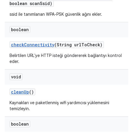
boolean scan
Ssid)
ssid ile tanımlanan WPA-PSK güvenlik ağını ekler.
boolean
check
Connectivity
(String url
To
Check)
Belirtilen URL'ye HTTP isteği göndererek bağlantıyı kontrol
eder.
void
clean
Up
()
Kaynakları ve paketlenmiş wifi yardımcısı yüklemesini
temizleyin.
boolean