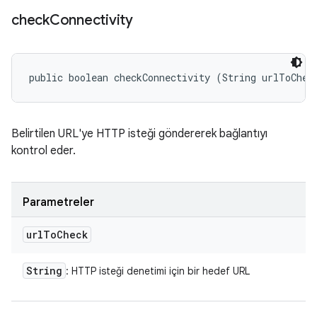
check
Connectivity
public boolean checkConnectivity (String urlToChec
Belirtilen URL'ye HTTP isteği göndererek bağlantıyı
kontrol eder.
Parametreler
url
To
Check
String
: HTTP isteği denetimi için bir hedef URL