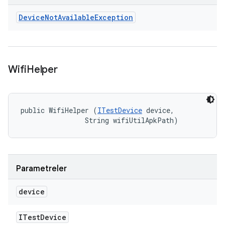
Device
Not
Available
Exception
Wifi
Helper
public WifiHelper (
ITestDevice
 device, 

                String wifiUtilApkPath)
Parametreler
device
ITest
Device