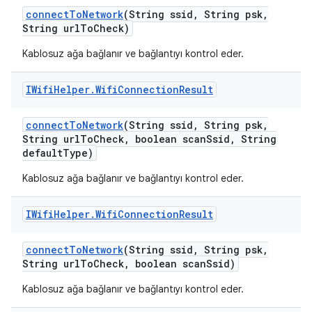
connect
To
Network
(String ssid
,
String psk
,
String url
To
Check)
Kablosuz ağa bağlanır ve bağlantıyı kontrol eder.
IWifi
Helper
.
Wifi
Connection
Result
connect
To
Network
(String ssid
,
String psk
,
String url
To
Check
,
boolean scan
Ssid
,
String
default
Type)
Kablosuz ağa bağlanır ve bağlantıyı kontrol eder.
IWifi
Helper
.
Wifi
Connection
Result
connect
To
Network
(String ssid
,
String psk
,
String url
To
Check
,
boolean scan
Ssid)
Kablosuz ağa bağlanır ve bağlantıyı kontrol eder.