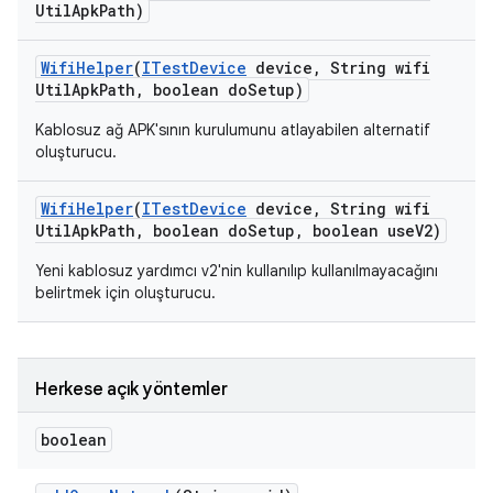
Util
Apk
Path)
Wifi
Helper
(
ITest
Device
device
,
String wifi
Util
Apk
Path
,
boolean do
Setup)
Kablosuz ağ APK'sının kurulumunu atlayabilen alternatif
oluşturucu.
Wifi
Helper
(
ITest
Device
device
,
String wifi
Util
Apk
Path
,
boolean do
Setup
,
boolean use
V2)
Yeni kablosuz yardımcı v2'nin kullanılıp kullanılmayacağını
belirtmek için oluşturucu.
Herkese açık yöntemler
boolean