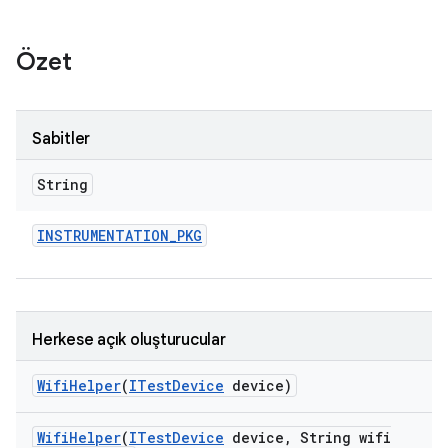
Özet
Sabitler
String
INSTRUMENTATION
_
PKG
Herkese açık oluşturucular
Wifi
Helper
(
ITest
Device
device)
Wifi
Helper
(
ITest
Device
device
,
String wifi