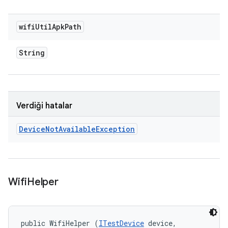
wifi
Util
Apk
Path
String
Verdiği hatalar
Device
Not
Available
Exception
Wifi
Helper
public WifiHelper (
ITestDevice
 device, 
