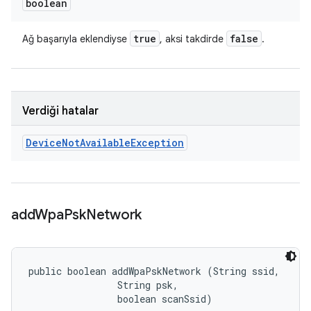
boolean
true
false
Ağ başarıyla eklendiyse
, aksi takdirde
.
Verdiği hatalar
Device
Not
Available
Exception
add
Wpa
Psk
Network
public boolean addWpaPskNetwork (String ssid, 

                String psk, 

                boolean scanSsid)