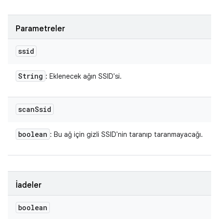
Parametreler
ssid
String
: Eklenecek ağın SSID'si.
scan
Ssid
boolean
: Bu ağ için gizli SSID'nin taranıp taranmayacağı.
İadeler
boolean