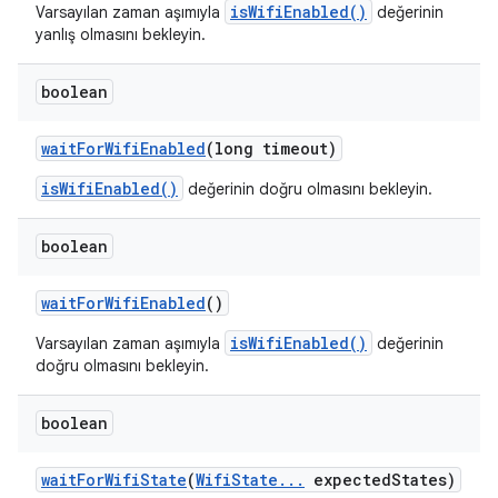
isWifiEnabled()
Varsayılan zaman aşımıyla
değerinin
yanlış olmasını bekleyin.
boolean
wait
For
Wifi
Enabled
(long timeout)
isWifiEnabled()
değerinin doğru olmasını bekleyin.
boolean
wait
For
Wifi
Enabled
()
isWifiEnabled()
Varsayılan zaman aşımıyla
değerinin
doğru olmasını bekleyin.
boolean
wait
For
Wifi
State
(
Wifi
State
.
.
.
expected
States)