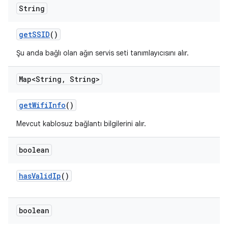
String
get
SSID
()
Şu anda bağlı olan ağın servis seti tanımlayıcısını alır.
Map<String
,
String>
get
Wifi
Info
()
Mevcut kablosuz bağlantı bilgilerini alır.
boolean
has
Valid
Ip
()
boolean