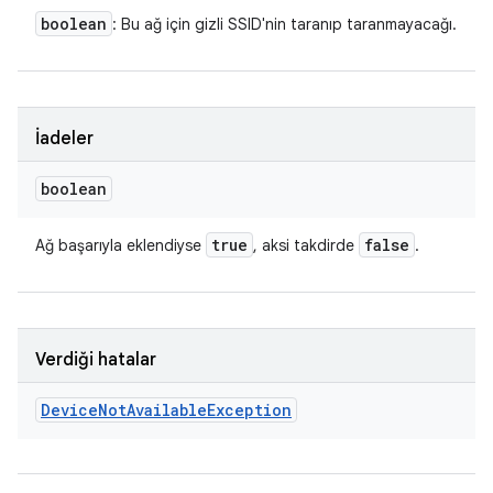
boolean
: Bu ağ için gizli SSID'nin taranıp taranmayacağı.
İadeler
boolean
true
false
Ağ başarıyla eklendiyse
, aksi takdirde
.
Verdiği hatalar
Device
Not
Available
Exception