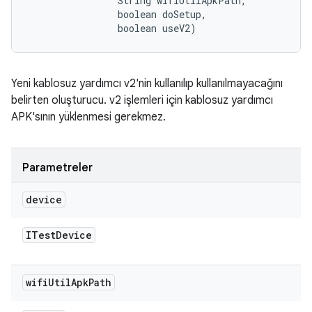
                String wifiUtilApkPath, 

                boolean doSetup, 

                boolean useV2)
Yeni kablosuz yardımcı v2'nin kullanılıp kullanılmayacağını
belirten oluşturucu. v2 işlemleri için kablosuz yardımcı
APK'sının yüklenmesi gerekmez.
Parametreler
device
ITest
Device
wifi
Util
Apk
Path