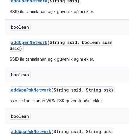
add
Open
Network
(String ssid)
SSID ile tanımlanan açık güvenlik ağını ekler.
boolean
add
Open
Network
(String ssid
,
boolean scan
Ssid)
SSID ile tanımlanan açık güvenlik ağını ekler.
boolean
add
Wpa
Psk
Network
(String ssid
,
String psk)
ssid ile tanımlanan WPA-PSK güvenlik ağını ekler.
boolean
add
Wpa
Psk
Network
(String ssid
,
String psk
,