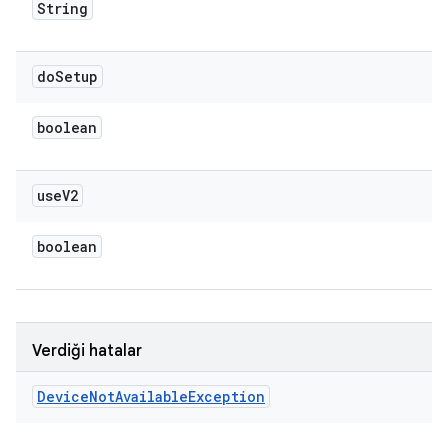
String
do
Setup
boolean
use
V2
boolean
Verdiği hatalar
Device
Not
Available
Exception