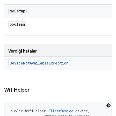
do
Setup
boolean
Verdiği hatalar
Device
Not
Available
Exception
Wifi
Helper
public WifiHelper (
ITestDevice
 device, 
