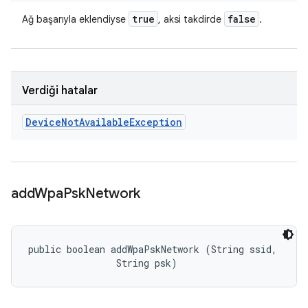
true
false
Ağ başarıyla eklendiyse
, aksi takdirde
.
Verdiği hatalar
Device
Not
Available
Exception
add
Wpa
Psk
Network
public boolean addWpaPskNetwork (String ssid, 

                String psk)