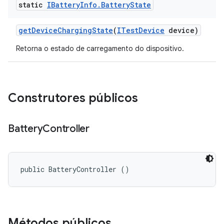
static
IBattery
Info
.
Battery
State
get
Device
Charging
State
(
ITest
Device
device)
Retorna o estado de carregamento do dispositivo.
Construtores públicos
Battery
Controller
public BatteryController ()
Métodos públicos