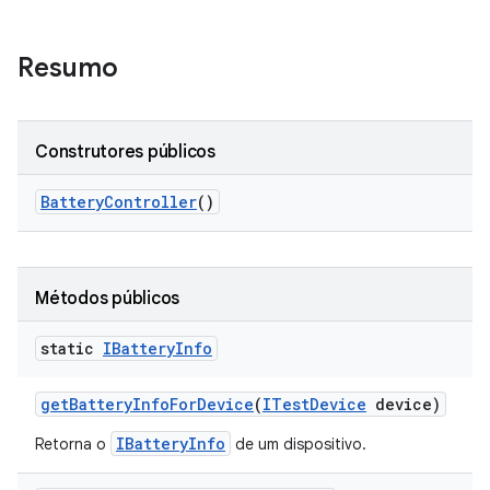
Resumo
Construtores públicos
Battery
Controller
()
Métodos públicos
static
IBattery
Info
get
Battery
Info
For
Device
(
ITest
Device
device)
IBatteryInfo
Retorna o
de um dispositivo.