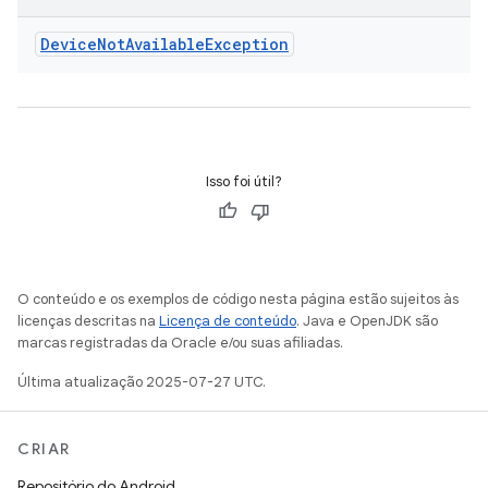
Device
Not
Available
Exception
Isso foi útil?
O conteúdo e os exemplos de código nesta página estão sujeitos às
licenças descritas na
Licença de conteúdo
. Java e OpenJDK são
marcas registradas da Oracle e/ou suas afiliadas.
Última atualização 2025-07-27 UTC.
CRIAR
Repositório do Android