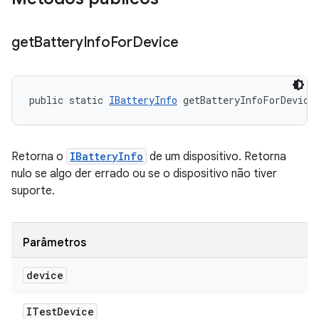
get
Battery
Info
For
Device
public static 
IBatteryInfo
 getBatteryInfoForDevice
Retorna o
IBatteryInfo
de um dispositivo. Retorna
nulo se algo der errado ou se o dispositivo não tiver
suporte.
Parâmetros
device
ITest
Device