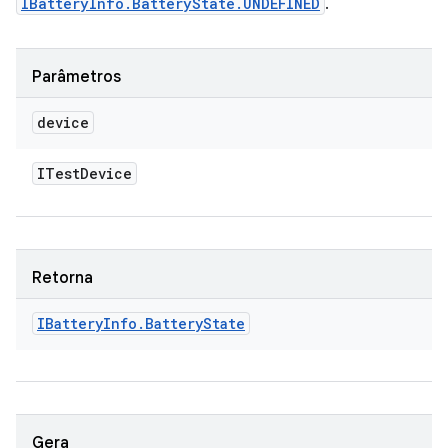
IBatteryInfo.BatteryState.UNDEFINED
.
Parâmetros
device
ITest
Device
Retorna
IBattery
Info
.
Battery
State
Gera