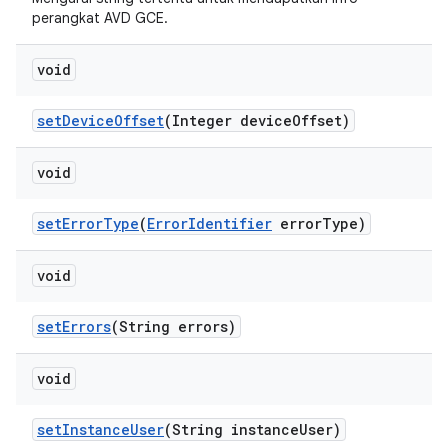
perangkat AVD GCE.
void
set
Device
Offset
(Integer device
Offset)
void
set
Error
Type
(
Error
Identifier
error
Type)
void
set
Errors
(String errors)
void
set
Instance
User
(String instance
User)