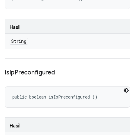
Hasil
String
is
Ip
Preconfigured
public boolean isIpPreconfigured ()
Hasil