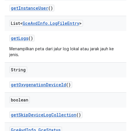
get
Instance
User
()
List<
Gce
Avd
Info
.
Log
File
Entry
>
get
Logs
()
Menampilkan peta dari jalur log lokal atau jarak jauh ke
jenis.
String
get
Oxygenation
Device
Id
()
boolean
get
Skip
Device
Log
Collection
()
Gce
Avd
Info
.
Gce
Status