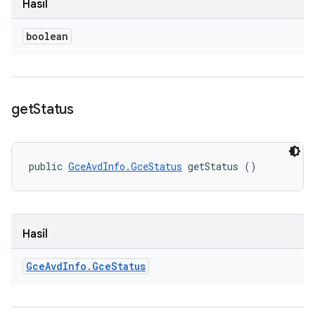
Hasil
boolean
get
Status
public 
GceAvdInfo.GceStatus
 getStatus ()
Hasil
Gce
Avd
Info
.
Gce
Status