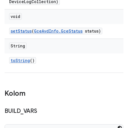
Device
Log
Collection)
void
set
Status
(
Gce
Avd
Info
.
Gce
Status
status)
String
to
String
()
Kolom
BUILD
_
VARS