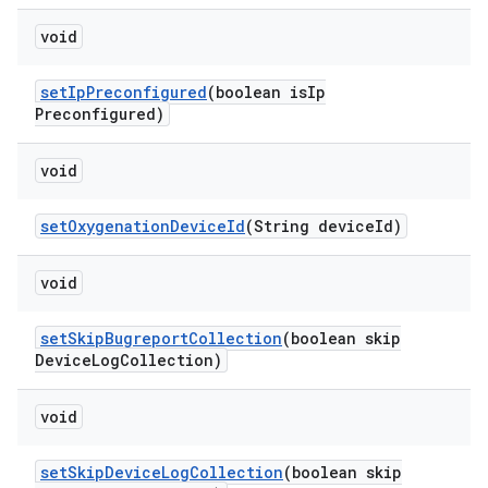
void
set
Ip
Preconfigured
(boolean is
Ip
Preconfigured)
void
set
Oxygenation
Device
Id
(String device
Id)
void
set
Skip
Bugreport
Collection
(boolean skip
Device
Log
Collection)
void
set
Skip
Device
Log
Collection
(boolean skip