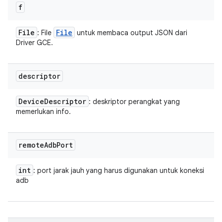
f
File
File
: File
untuk membaca output JSON dari
Driver GCE.
descriptor
Device
Descriptor
: deskriptor perangkat yang
memerlukan info.
remote
Adb
Port
int
: port jarak jauh yang harus digunakan untuk koneksi
adb