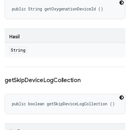
public String getOxygenationDeviceId ()
Hasil
String
get
Skip
Device
Log
Collection
public boolean getSkipDeviceLogCollection ()