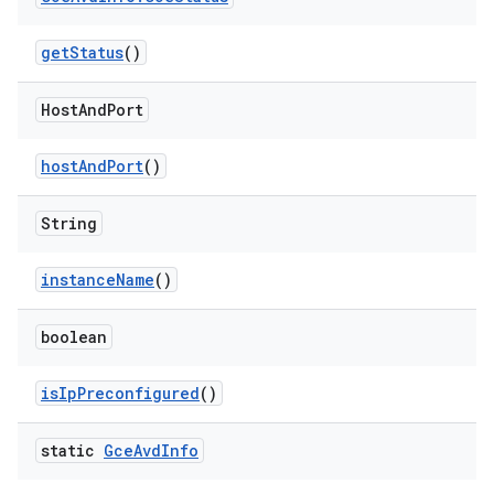
get
Status
()
Host
And
Port
host
And
Port
()
String
instance
Name
()
boolean
is
Ip
Preconfigured
()
static
Gce
Avd
Info