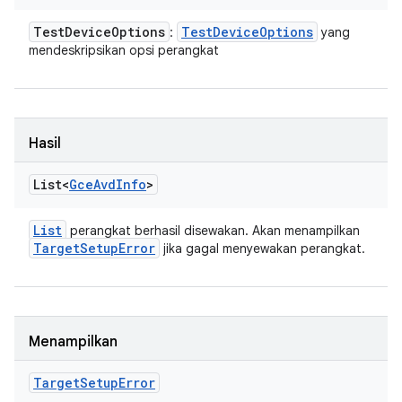
Test
Device
Options
Test
Device
Options
:
yang
mendeskripsikan opsi perangkat
Hasil
List<
Gce
Avd
Info
>
List
perangkat berhasil disewakan. Akan menampilkan
Target
Setup
Error
jika gagal menyewakan perangkat.
Menampilkan
Target
Setup
Error