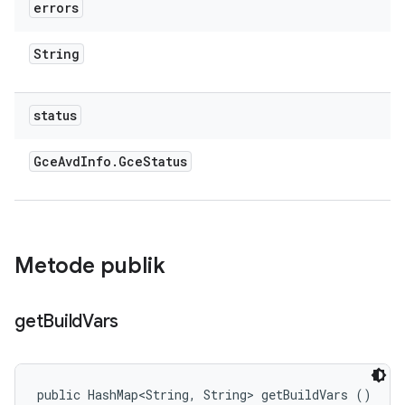
errors
String
status
Gce
Avd
Info
.
Gce
Status
Metode publik
get
Build
Vars
public HashMap<String, String> getBuildVars ()