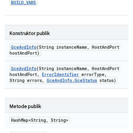
BUILD
_
VARS
Konstruktor publik
Gce
Avd
Info
(String instance
Name
,
Host
And
Port
host
And
Port)
Gce
Avd
Info
(String instance
Name
,
Host
And
Port
host
And
Port
,
Error
Identifier
error
Type
,
String errors
,
Gce
Avd
Info
.
Gce
Status
status)
Metode publik
Hash
Map<String
,
String>