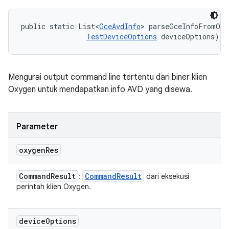
public static List<
GceAvdInfo
> parseGceInfoFromOxy
TestDeviceOptions
 deviceOptions)
Mengurai output command line tertentu dari biner klien
Oxygen untuk mendapatkan info AVD yang disewa.
Parameter
oxygen
Res
Command
Result
Command
Result
:
dari eksekusi
perintah klien Oxygen.
device
Options