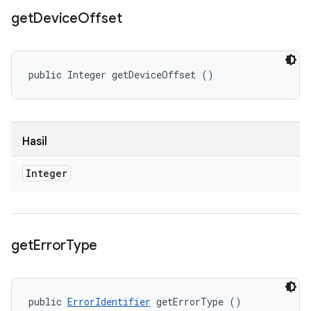
get
Device
Offset
public Integer getDeviceOffset ()
Hasil
Integer
get
Error
Type
public 
ErrorIdentifier
 getErrorType ()