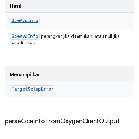
Hasil
Gce
Avd
Info
Gce
Avd
Info
perangkat jika ditemukan, atau null jika
terjadi error.
Menampilkan
Target
Setup
Error
parse
Gce
Info
From
Oxygen
Client
Output