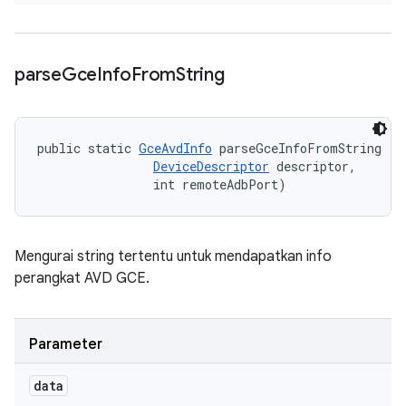
parse
Gce
Info
From
String
public static 
GceAvdInfo
 parseGceInfoFromString (St
DeviceDescriptor
 descriptor, 

                int remoteAdbPort)
Mengurai string tertentu untuk mendapatkan info
perangkat AVD GCE.
Parameter
data