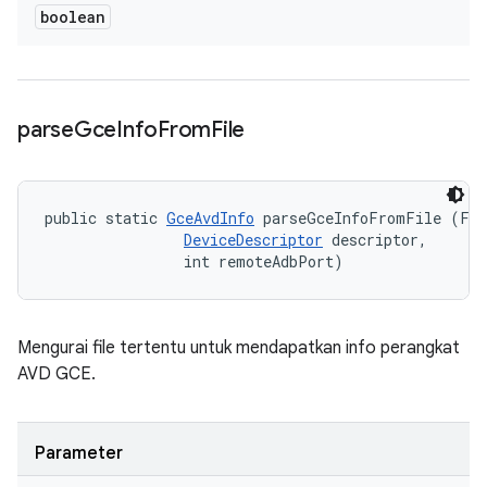
boolean
parse
Gce
Info
From
File
public static 
GceAvdInfo
 parseGceInfoFromFile (Fil
DeviceDescriptor
 descriptor, 

                int remoteAdbPort)
Mengurai file tertentu untuk mendapatkan info perangkat
AVD GCE.
Parameter