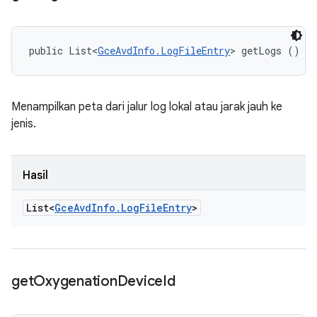
public List<
GceAvdInfo.LogFileEntry
> getLogs ()
Menampilkan peta dari jalur log lokal atau jarak jauh ke
jenis.
Hasil
List<
Gce
Avd
Info
.
Log
File
Entry
>
get
Oxygenation
Device
Id