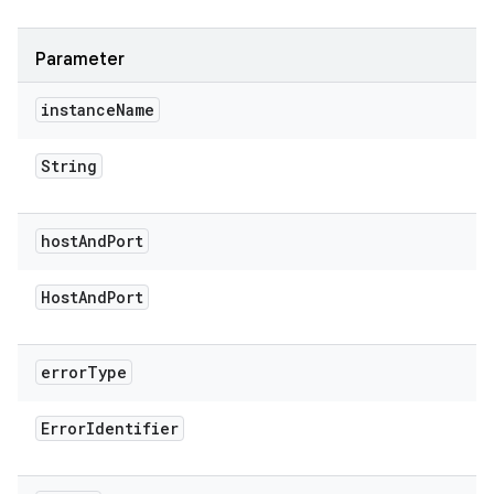
Parameter
instance
Name
String
host
And
Port
Host
And
Port
error
Type
Error
Identifier