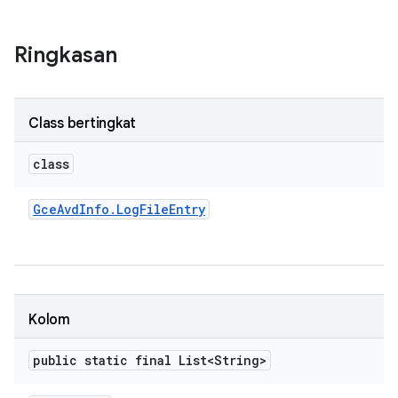
Ringkasan
Class bertingkat
class
Gce
Avd
Info
.
Log
File
Entry
Kolom
public static final List<String>