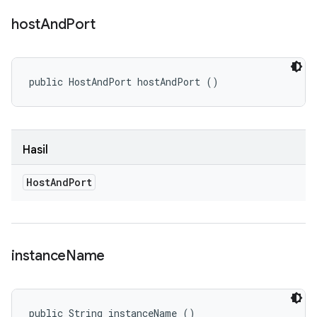
host
And
Port
public HostAndPort hostAndPort ()
Hasil
Host
And
Port
instance
Name
public String instanceName ()