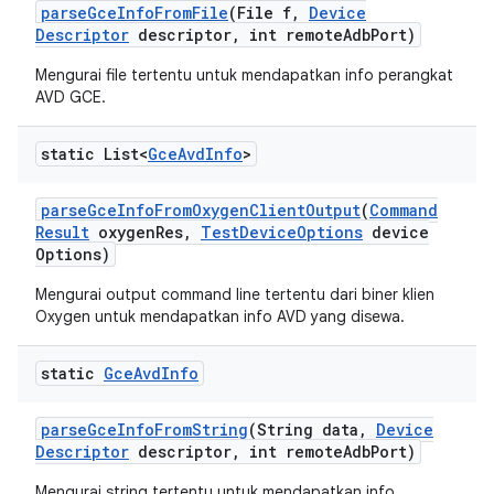
parse
Gce
Info
From
File
(File f
,
Device
Descriptor
descriptor
,
int remote
Adb
Port)
Mengurai file tertentu untuk mendapatkan info perangkat
AVD GCE.
static List<
Gce
Avd
Info
>
parse
Gce
Info
From
Oxygen
Client
Output
(
Command
Result
oxygen
Res
,
Test
Device
Options
device
Options)
Mengurai output command line tertentu dari biner klien
Oxygen untuk mendapatkan info AVD yang disewa.
static
Gce
Avd
Info
parse
Gce
Info
From
String
(String data
,
Device
Descriptor
descriptor
,
int remote
Adb
Port)
Mengurai string tertentu untuk mendapatkan info