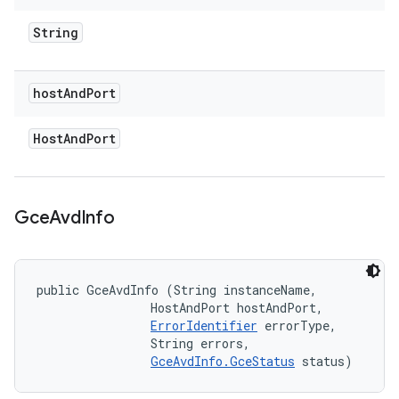
String
host
And
Port
Host
And
Port
Gce
Avd
Info
public GceAvdInfo (String instanceName, 

                HostAndPort hostAndPort, 

ErrorIdentifier
 errorType, 

                String errors, 

GceAvdInfo.GceStatus
 status)