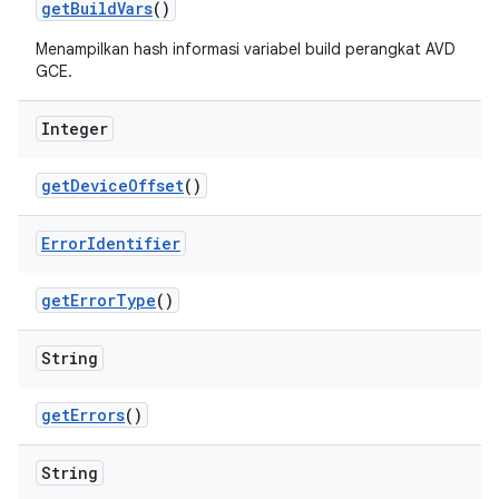
get
Build
Vars
()
Menampilkan hash informasi variabel build perangkat AVD
GCE.
Integer
get
Device
Offset
()
Error
Identifier
get
Error
Type
()
String
get
Errors
()
String