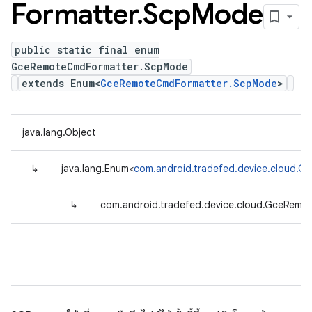
Formatter
.
Scp
Mode
public static final enum
GceRemoteCmdFormatter.ScpMode
extends Enum<
GceRemoteCmdFormatter.ScpMode
>
java.lang.Object
↳
java.lang.Enum<
com.android.tradefed.device.cloud.
↳
com.android.tradefed.device.cloud.GceRem