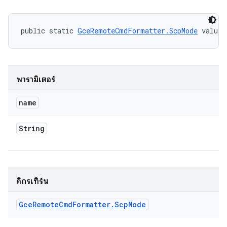
public static 
GceRemoteCmdFormatter.ScpMode
 valueO
พารามิเตอร์
name
String
คิกรีเทิร์น
Gce
Remote
Cmd
Formatter
.
Scp
Mode