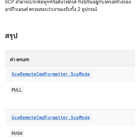
SCP สามารถใช้เพื่อพุชหรือดึงไฟล์ได้ ทั้งนี้ขึ้นอยู่กับโครงสร้างของ
อาร์กิวเมนต์ ตรวจสอบว่าเรารองรับทั้ง 2 อุปกรณ์
สรุป
ค่า enum
Gce
Remote
Cmd
Formatter
.
Scp
Mode
PULL
Gce
Remote
Cmd
Formatter
.
Scp
Mode
PUSH