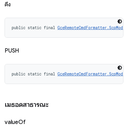
ดึง
public static final 
GceRemoteCmdFormatter.ScpMode
 
PUSH
public static final 
GceRemoteCmdFormatter.ScpMode
 
เมธอดสาธารณะ
value
Of