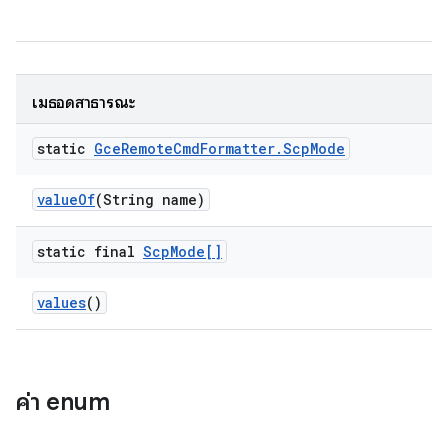
เมธอดสาธารณะ
static
Gce
Remote
Cmd
Formatter
.
Scp
Mode
value
Of
(String name)
static final
Scp
Mode[]
values
()
ค่า enum