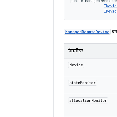
public ManagedRemoteDe
IDevic
IDevic
ManagedRemoteDevice
बना
पैरामीटर
device
state
Monitor
allocation
Monitor