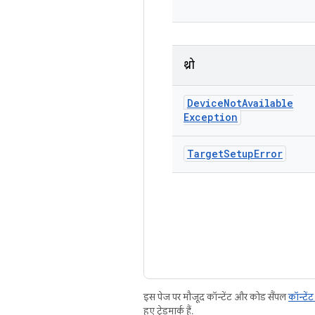
थ्रो
Device
Not
Available
Exception
Target
Setup
Error
इस पेज पर मौजूद कॉन्टेंट और कोड सैंपल
कॉन्टें
हुए ट्रेडमार्क हैं.