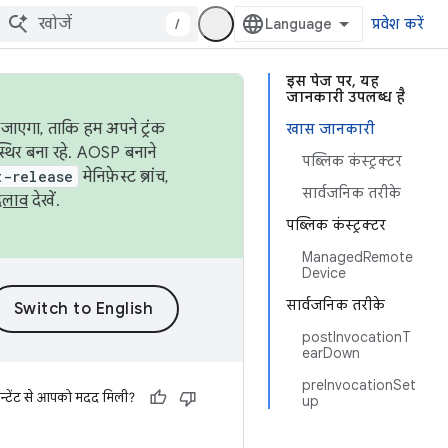
/
प्रवेश करें
इस पेज पर, यह
जानकारी उपलब्ध है
जाएगा, ताकि हम अपने ट्रंक
खास जानकारी
स्थिर बना रहे. AOSP बनाने
पब्लिक कंस्ट्रक्टर
t-release
मेनिफ़ेस्ट ब्रांच,
सार्वजनिक तरीके
दलाव
देखें.
पब्लिक कंस्ट्रक्टर
ManagedRemote
Device
सार्वजनिक तरीके
postInvocationT
earDown
preInvocationSet
न्टेंट से आपको मदद मिली?
up