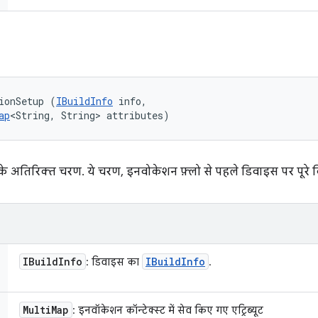
ionSetup (
IBuildInfo
 info, 

ap
<String, String> attributes)
े अतिरिक्त चरण. ये चरण, इनवोकेशन फ़्लो से पहले डिवाइस पर पूरे क
IBuild
Info
IBuild
Info
: डिवाइस का
.
Multi
Map
: इनवॉकेशन कॉन्टेक्स्ट में सेव किए गए एट्रिब्यूट