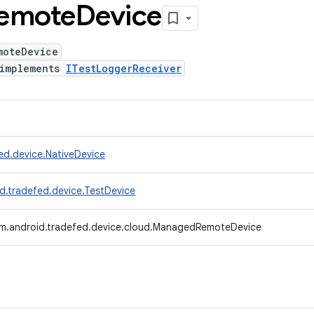
emote
Device
moteDevice
implements
ITestLoggerReceiver
ed.device.NativeDevice
d.tradefed.device.TestDevice
m.android.tradefed.device.cloud.ManagedRemoteDevice