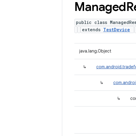
Managed
R
public class ManagedRe
extends
TestDevice
java.lang.Object
↳
com.android.tradef
↳
com.androi
↳
co