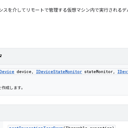
 インスタンスを介してリモートで管理する仮想マシン内で実行される
タ
Device
device
,
IDevice
State
Monitor
state
Monitor
,
IDev
を作成します。