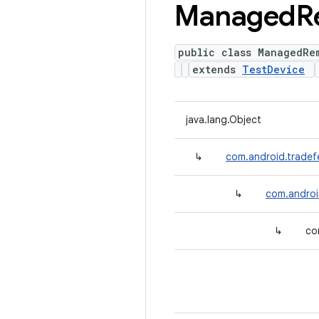
Managed
R
public class ManagedRe
extends
TestDevice
java.lang.Object
↳
com.android.tradef
↳
com.androi
↳
co