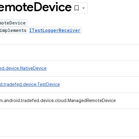
emote
Device
moteDevice
implements
ITestLoggerReceiver
ed.device.NativeDevice
d.tradefed.device.TestDevice
m.android.tradefed.device.cloud.ManagedRemoteDevice