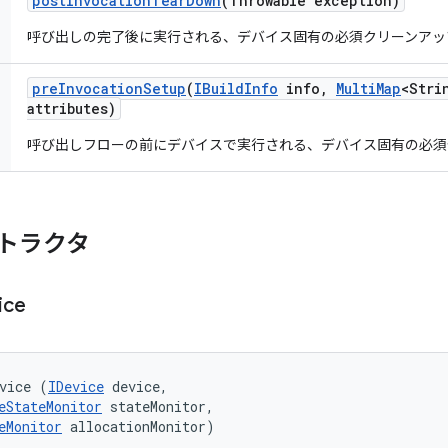
post
Invocation
Tear
Down
(Throwable exception)
呼び出しの完了後に実行される、デバイス固有の必須クリーンアッ
pre
Invocation
Setup
(
IBuild
Info
info
,
Multi
Map
<Stri
attributes)
呼び出しフローの前にデバイスで実行される、デバイス固有の必須
トラクタ
ice
vice (
IDevice
 device, 

eStateMonitor
 stateMonitor, 

eMonitor
 allocationMonitor)