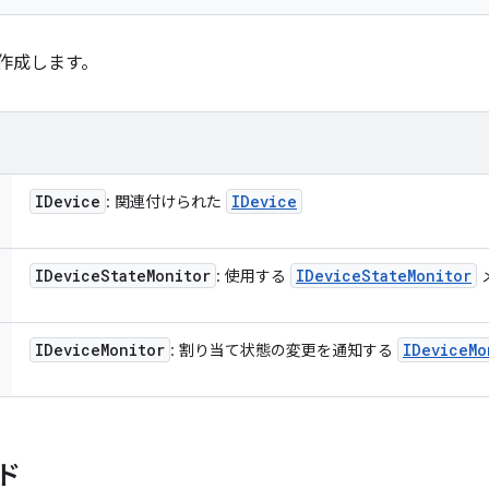
作成します。
IDevice
IDevice
: 関連付けられた
IDevice
State
Monitor
IDevice
State
Monitor
: 使用する
IDevice
Monitor
IDevice
Mo
: 割り当て状態の変更を通知する
ド