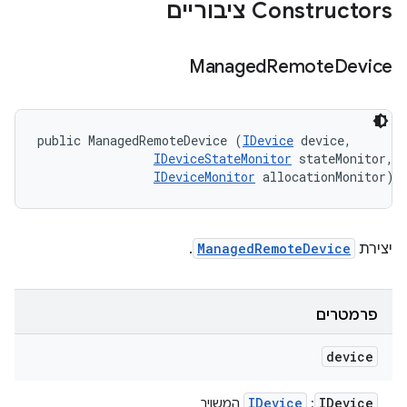
Constructors ציבוריים
Managed
Remote
Device
public ManagedRemoteDevice (
IDevice
 device, 

IDeviceStateMonitor
 stateMonitor, 

IDeviceMonitor
 allocationMonitor)
יצירת
ManagedRemoteDevice
.
פרמטרים
device
IDevice
IDevice
:
המשויך