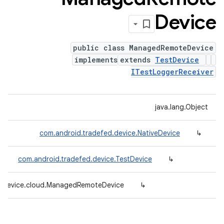
Device
public class ManagedRemoteDevice
implements
extends
TestDevice
ITestLoggerReceiver
java.lang.Object
com.android.tradefed.device.NativeDevice
↳
com.android.tradefed.device.TestDevice
↳
d.device.cloud.ManagedRemoteDevice
↳