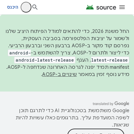
היכנס
החל משנת 2026, כדי להתאים למודל הפיתוח היציב שלנו
ולשמור על יציבות הפלטפורמה בסביבה העסקית,
נפרסם קוד מקור ב-AOSP ברבעון השני וברבעון הרביעי.
כדי ליצור ולתרום ל-AOSP, צריך להשתמש ב-
android-
latest-release
. הענף
android-latest-release
manifest תמיד יפנה לגרסה האחרונה שנדחפה ל-AOSP.
מידע נוסף זמין במאמר
שינויים ב-AOSP
.
‫Google משתמשת בטכנולוגיית AI כדי לתרגם תוכן
לשפה המועדפת עליך. בתרגומים כאלו עשויות להיות
שגיאות.