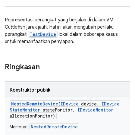
Representasi perangkat yang berjalan di dalam VM
Cuttlefish jarak jauh. Hal ini akan mengubah perilaku
perangkat
TestDevice
lokal dalam beberapa kasus
untuk memanfaatkan penyiapan.
Ringkasan
Konstruktor publik
Nested
Remote
Device
(
IDevice
device
,
IDevice
State
Monitor
state
Monitor
,
IDevice
Monitor
allocation
Monitor)
NestedRemoteDevice
Membuat
.