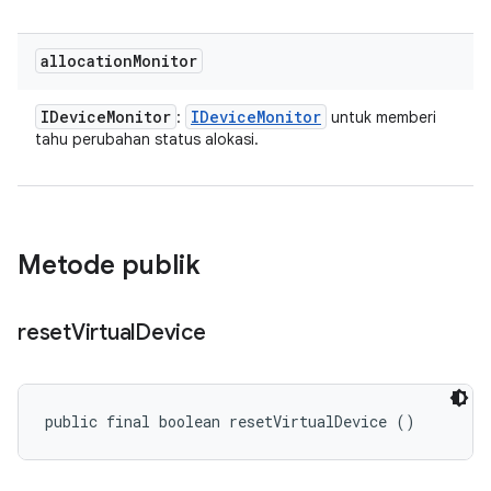
allocation
Monitor
IDevice
Monitor
IDevice
Monitor
:
untuk memberi
tahu perubahan status alokasi.
Metode publik
reset
Virtual
Device
public final boolean resetVirtualDevice ()