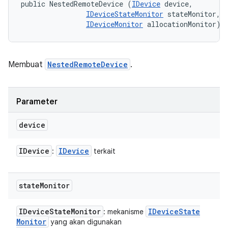
public NestedRemoteDevice (
IDevice
 device, 

IDeviceStateMonitor
 stateMonitor, 

IDeviceMonitor
 allocationMonitor)
Membuat
NestedRemoteDevice
.
Parameter
device
IDevice
IDevice
:
terkait
state
Monitor
IDevice
State
Monitor
IDevice
State
: mekanisme
Monitor
yang akan digunakan