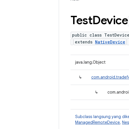
Test
Device
public class TestDevic
extends
NativeDevice
java.lang.Object
↳
com.android.tradef
↳
com.androi
Subclass langsung yang dik
ManagedRemoteDevice
,
Nes