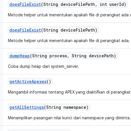
does
File
Exist
(String device
File
Path
,
int user
Id)
Metode helper untuk menentukan apakah file di perangkat ada 
does
File
Exist
(String device
File
Path)
Metode helper untuk menentukan apakah file di perangkat ada.
dump
Heap
(String process
,
String device
Path)
Coba dump heap dari system_server.
get
Active
Apexes
()
Mengambil informasi tentang APEX yang diaktifkan di perangkat
get
All
Settings
(String namespace)
Menampilkan pasangan nilai kunci dari namespace yang diminta.