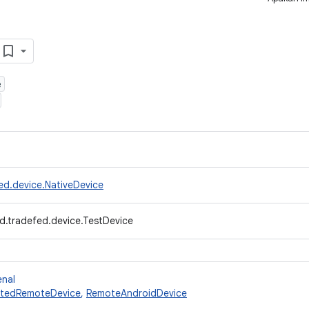
e
ed.device.NativeDevice
d.tradefed.device.TestDevice
enal
tedRemoteDevice
,
RemoteAndroidDevice