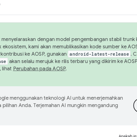
h
uk menyelaraskan dengan model pengembangan stabil trunk
tuk ekosistem, kami akan memublikasikan kode sumber ke A
kontribusi ke AOSP, gunakan
android-latest-release
. 
ase
akan selalu merujuk ke rilis terbaru yang dikirim ke AO
 lihat
Perubahan pada AOSP
.
gle menggunakan teknologi AI untuk menerjemahkan
a pilihan Anda. Terjemahan AI mungkin mengandung
Apakah in