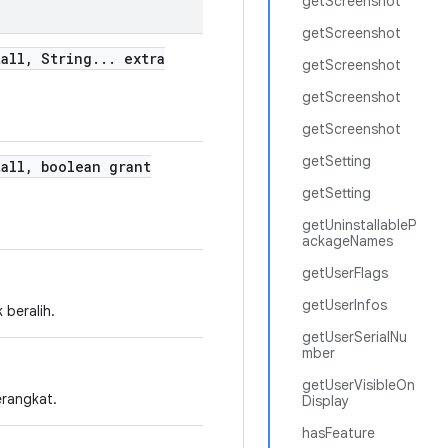
getScreenshot
getScreenshot
all
,
String
.
.
.
extra
getScreenshot
getScreenshot
getScreenshot
getSetting
all
,
boolean grant
getSetting
getUninstallableP
ackageNames
getUserFlags
getUserInfos
beralih.
getUserSerialNu
mber
getUserVisibleOn
erangkat.
Display
hasFeature