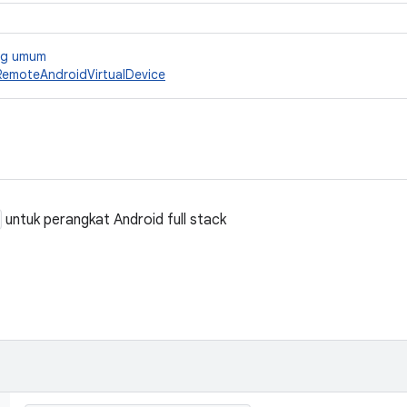
ang umum
RemoteAndroidVirtualDevice
untuk perangkat Android full stack