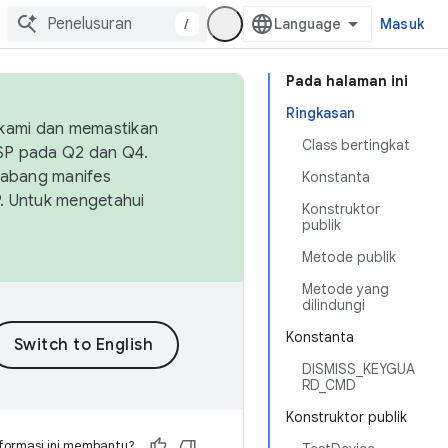
/
Masuk
Pada halaman ini
Ringkasan
 kami dan memastikan
Class bertingkat
OSP pada Q2 dan Q4.
Cabang manifes
Konstanta
SP. Untuk mengetahui
Konstruktor
publik
Metode publik
Metode yang
dilindungi
Konstanta
DISMISS_KEYGUA
RD_CMD
Konstruktor publik
formasi ini membantu?