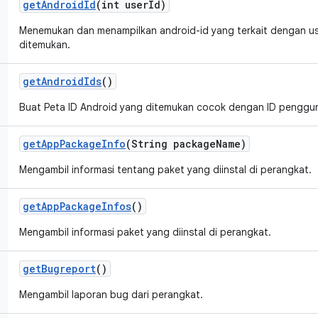
get
Android
Id
(int user
Id)
Menemukan dan menampilkan android-id yang terkait dengan userI
ditemukan.
get
Android
Ids
()
Buat Peta ID Android yang ditemukan cocok dengan ID penggu
get
App
Package
Info
(String package
Name)
Mengambil informasi tentang paket yang diinstal di perangkat.
get
App
Package
Infos
()
Mengambil informasi paket yang diinstal di perangkat.
get
Bugreport
()
Mengambil laporan bug dari perangkat.