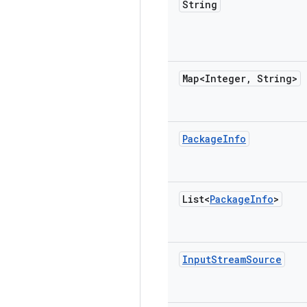
String
Map<Integer
,
String>
Package
Info
List<
Package
Info
>
Input
Stream
Source