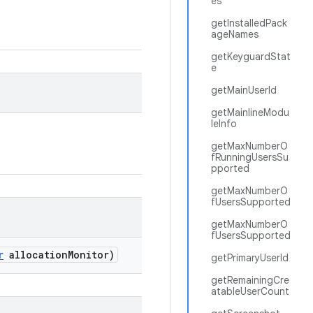
es
getInstalledPack
ageNames
getKeyguardStat
e
getMainUserId
getMainlineModu
leInfo
getMaxNumberO
fRunningUsersSu
pported
getMaxNumberO
fUsersSupported
getMaxNumberO
fUsersSupported
r
allocation
Monitor)
getPrimaryUserId
getRemainingCre
atableUserCount