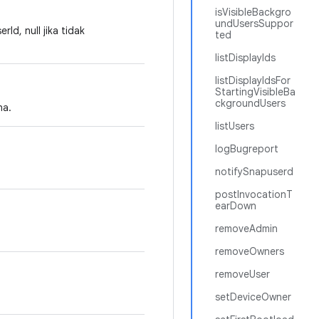
isVisibleBackgro
undUsersSuppor
d, null jika tidak
ted
listDisplayIds
listDisplayIdsFor
StartingVisibleBa
ckgroundUsers
na.
listUsers
logBugreport
notifySnapuserd
postInvocationT
earDown
removeAdmin
removeOwners
removeUser
setDeviceOwner