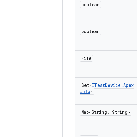
boolean
boolean
File
Set<
ITest
Device
.
Apex
Info
>
Map<String
,
String>