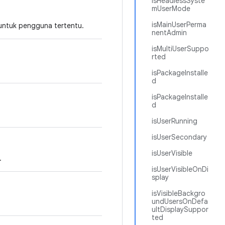
isHeadlessSyste
mUserMode
isMainUserPerma
untuk pengguna tertentu.
nentAdmin
isMultiUserSuppo
rted
isPackageInstalle
d
isPackageInstalle
d
isUserRunning
isUserSecondary
isUserVisible
.
isUserVisibleOnDi
splay
isVisibleBackgro
undUsersOnDefa
ultDisplaySuppor
ted