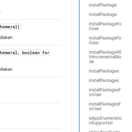
installPackage
.
installPackage
installPackageFo
hemeral)
rUser
diakan
installPackageFo
rUser
installPackageWi
hemeral
,
boolean for
thIncrementalMo
de
diakan
installPackages
installPackages
installPackagesF
orUser
.
installPackagesF
orUser
isAppEnumeratio
nSupported