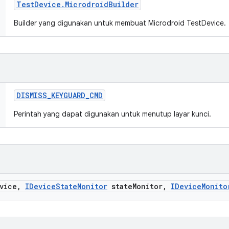
Test
Device
.
Microdroid
Builder
Builder yang digunakan untuk membuat Microdroid TestDevice.
DISMISS
_
KEYGUARD
_
CMD
Perintah yang dapat digunakan untuk menutup layar kunci.
vice
,
IDevice
State
Monitor
state
Monitor
,
IDevice
Monito