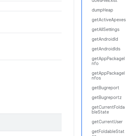
doesFileExist
dumpHeap
getActiveApexes
getAllSettings
getAndroidId
getAndroidIds
getAppPackageI
nfo
getAppPackageI
nfos
getBugreport
getBugreportz
getCurrentFolda
bleState
getCurrentUser
getFoldableStat