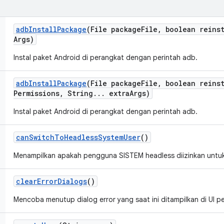
adb
Install
Package
(File package
File
,
boolean reinst
Args)
Instal paket Android di perangkat dengan perintah adb.
adb
Install
Package
(File package
File
,
boolean reinst
Permissions
,
String
.
.
.
extra
Args)
Instal paket Android di perangkat dengan perintah adb.
can
Switch
To
Headless
System
User
()
Menampilkan apakah pengguna SISTEM headless diizinkan untuk 
clear
Error
Dialogs
()
Mencoba menutup dialog error yang saat ini ditampilkan di UI p