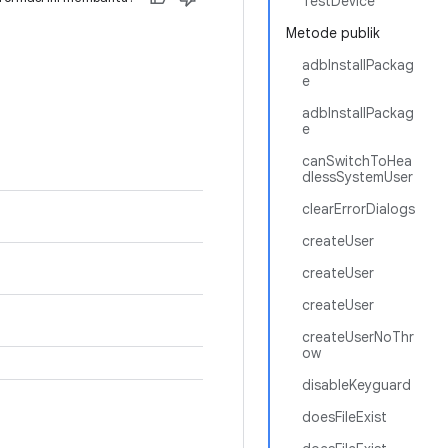
TestDevice
Metode publik
adbInstallPackag
e
adbInstallPackag
e
canSwitchToHea
dlessSystemUser
clearErrorDialogs
createUser
createUser
createUser
createUserNoThr
ow
disableKeyguard
doesFileExist