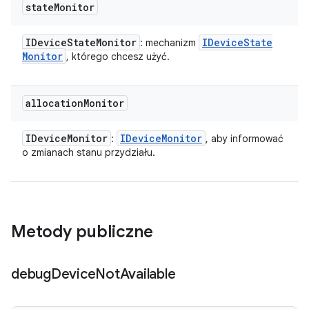
state
Monitor
IDevice
State
Monitor
IDevice
State
: mechanizm
Monitor
, którego chcesz użyć.
allocation
Monitor
IDevice
Monitor
IDevice
Monitor
:
, aby informować
o zmianach stanu przydziału.
Metody publiczne
debug
Device
Not
Available