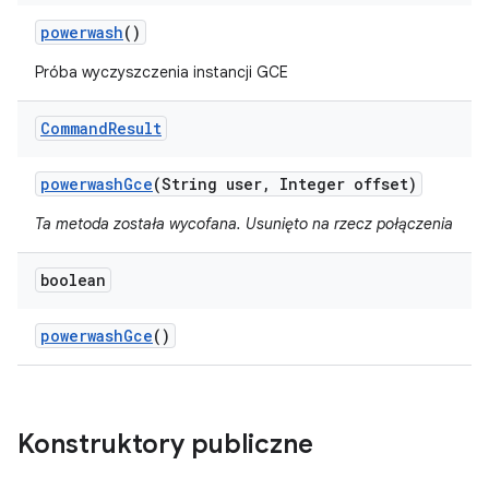
powerwash
()
Próba wyczyszczenia instancji GCE
Command
Result
powerwash
Gce
(String user
,
Integer offset)
Ta metoda została wycofana. Usunięto na rzecz połączenia
boolean
powerwash
Gce
()
Konstruktory publiczne