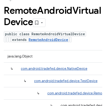
Remote
Android
Virtual
Device
public class RemoteAndroidVirtualDevice
extends
RemoteAndroidDevice
java.lang.Object
↳
com.android.tradefed.device.NativeDevice
↳
com.android.tradefed.device.TestDevice
↳
com.android.tradefed.device.Remote
↳
com.android.tradefed.device