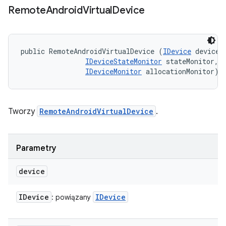
Remote
Android
Virtual
Device
public RemoteAndroidVirtualDevice (
IDevice
 device, 
IDeviceStateMonitor
 stateMonitor, 

IDeviceMonitor
 allocationMonitor)
Tworzy
RemoteAndroidVirtualDevice
.
Parametry
device
IDevice
IDevice
: powiązany