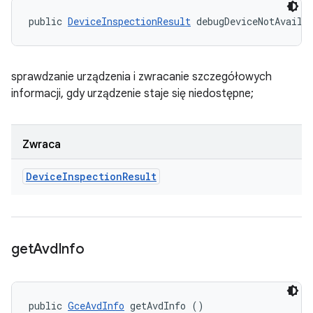
public 
DeviceInspectionResult
 debugDeviceNotAvaila
sprawdzanie urządzenia i zwracanie szczegółowych
informacji, gdy urządzenie staje się niedostępne;
Zwraca
Device
Inspection
Result
get
Avd
Info
public 
GceAvdInfo
 getAvdInfo ()