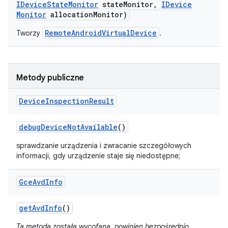
IDevice
State
Monitor
state
Monitor
,
IDevice
Monitor
allocation
Monitor)
RemoteAndroidVirtualDevice
Tworzy
.
Metody publiczne
Device
Inspection
Result
debug
Device
Not
Available
()
sprawdzanie urządzenia i zwracanie szczegółowych
informacji, gdy urządzenie staje się niedostępne;
Gce
Avd
Info
get
Avd
Info
()
Ta metoda została wycofana. powinien bezpośrednio