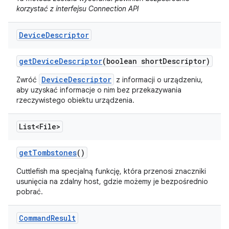
korzystać z interfejsu Connection API
Device
Descriptor
get
Device
Descriptor
(boolean short
Descriptor)
DeviceDescriptor
Zwróć
z informacji o urządzeniu,
aby uzyskać informacje o nim bez przekazywania
rzeczywistego obiektu urządzenia.
List<File>
get
Tombstones
()
Cuttlefish ma specjalną funkcję, która przenosi znaczniki
usunięcia na zdalny host, gdzie możemy je bezpośrednio
pobrać.
Command
Result