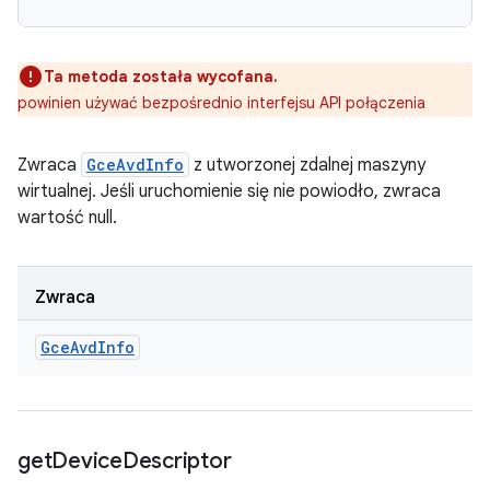
Ta metoda została wycofana.
powinien używać bezpośrednio interfejsu API połączenia
Zwraca
GceAvdInfo
z utworzonej zdalnej maszyny
wirtualnej. Jeśli uruchomienie się nie powiodło, zwraca
wartość null.
Zwraca
Gce
Avd
Info
get
Device
Descriptor