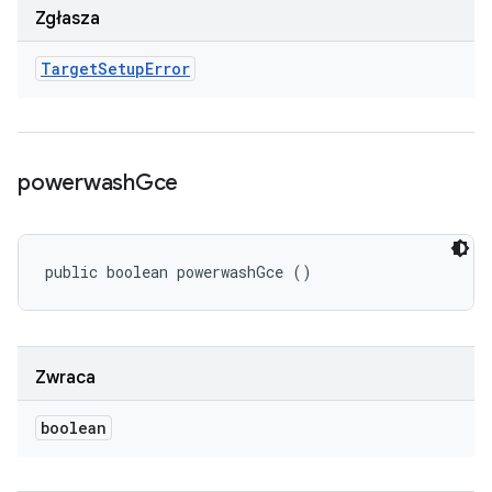
Zgłasza
Target
Setup
Error
powerwash
Gce
public boolean powerwashGce ()
Zwraca
boolean