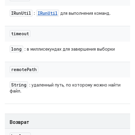
IRun
Util
IRun
Util
:
для выполнения команд.
timeout
long
: в миллисекундах для завершения выборки
remote
Path
String
: удаленный путь, по которому можно найти
файл.
Возврат