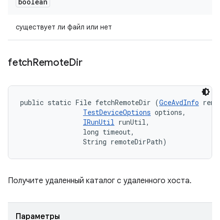
boolean
существует ли файл или нет
fetch
Remote
Dir
public static File fetchRemoteDir (
GceAvdInfo
 remo
TestDeviceOptions
 options, 

IRunUtil
 runUtil, 

                long timeout, 

                String remoteDirPath)
Получите удаленный каталог с удаленного хоста.
Параметры