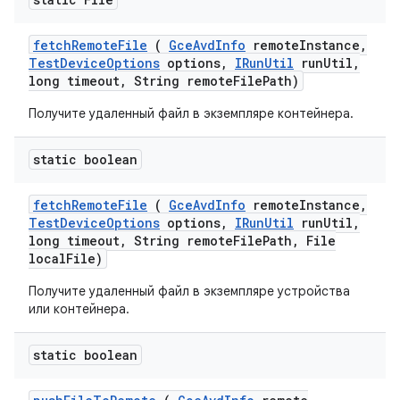
fetch
Remote
File
(
Gce
Avd
Info
remote
Instance
,
Test
Device
Options
options
,
IRun
Util
run
Util
,
long timeout
,
String remote
File
Path)
Получите удаленный файл в экземпляре контейнера.
static boolean
fetch
Remote
File
(
Gce
Avd
Info
remote
Instance
,
Test
Device
Options
options
,
IRun
Util
run
Util
,
long timeout
,
String remote
File
Path
,
File
local
File)
Получите удаленный файл в экземпляре устройства
или контейнера.
static boolean