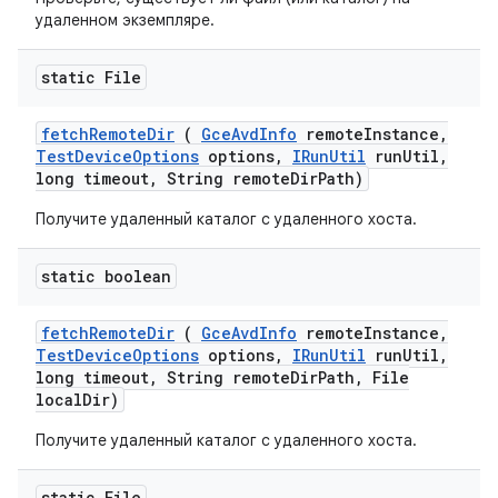
удаленном экземпляре.
static File
fetch
Remote
Dir
(
Gce
Avd
Info
remote
Instance
,
Test
Device
Options
options
,
IRun
Util
run
Util
,
long timeout
,
String remote
Dir
Path)
Получите удаленный каталог с удаленного хоста.
static boolean
fetch
Remote
Dir
(
Gce
Avd
Info
remote
Instance
,
Test
Device
Options
options
,
IRun
Util
run
Util
,
long timeout
,
String remote
Dir
Path
,
File
local
Dir)
Получите удаленный каталог с удаленного хоста.
static File