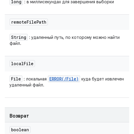
long
: в миллисекундах для завершения выборки
remote
File
Path
String
: удаленный путь, по которому можно найти
файл.
local
File
File
ERROR(
/
File)
: локальная
куда будет извлечен
удаленный файл.
Возврат
boolean