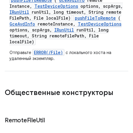
push
File
To
Remote
(
Gce
Avd
Info
remote
Instance
,
Test
Device
Options
options
,
scp
Args
,
IRun
Util
run
Util
,
long timeout
,
String remote
File
Path
,
File local
File)
pushFileToRemote
(
GceAvdInfo
remoteInstance,
TestDeviceOptions
options, scpArgs,
IRunUtil
runUtil, long
timeout, String remoteFilePath, File
localFile)
ERROR(/File)
Отправьте
с локального хоста на
удаленный экземпляр.
Общественные конструкторы
Remote
File
Util