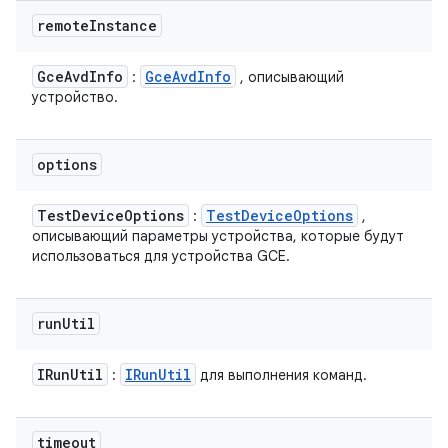
remote
Instance
Gce
Avd
Info
Gce
Avd
Info
:
, описывающий
устройство.
options
Test
Device
Options
Test
Device
Options
:
,
описывающий параметры устройства, которые будут
использоваться для устройства GCE.
run
Util
IRun
Util
IRun
Util
:
для выполнения команд.
timeout