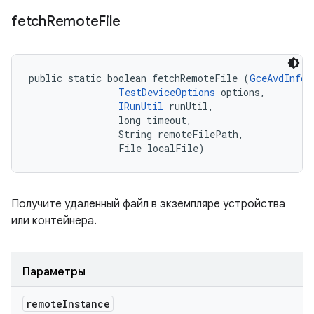
fetch
Remote
File
public static boolean fetchRemoteFile (
GceAvdInfo
 
TestDeviceOptions
 options, 

IRunUtil
 runUtil, 

                long timeout, 

                String remoteFilePath, 

                File localFile)
Получите удаленный файл в экземпляре устройства
или контейнера.
Параметры
remote
Instance