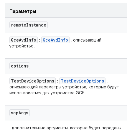
Параметры
remote
Instance
Gce
Avd
Info
Gce
Avd
Info
:
, описывающий
устройство.
options
Test
Device
Options
Test
Device
Options
:
,
описывающий параметры устройства, которые будут
использоваться для устройства GCE.
scp
Args
: дополнительные аргументы, которые будут переданы