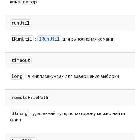
команде scp
run
Util
IRun
Util
IRun
Util
:
для выполнения команд.
timeout
long
: в миллисекундах для завершения выборки
remote
File
Path
String
: удаленный путь, по которому можно найти
файл.