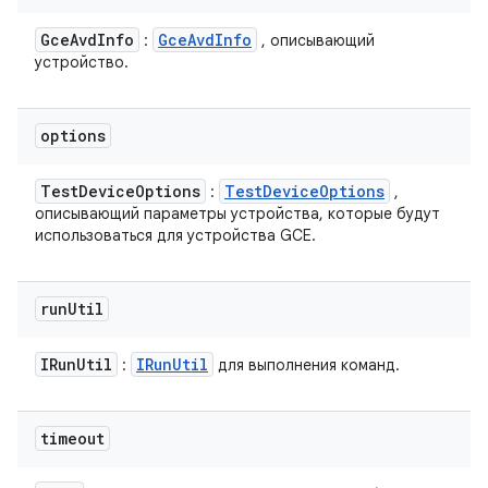
Gce
Avd
Info
Gce
Avd
Info
:
, описывающий
устройство.
options
Test
Device
Options
Test
Device
Options
:
,
описывающий параметры устройства, которые будут
использоваться для устройства GCE.
run
Util
IRun
Util
IRun
Util
:
для выполнения команд.
timeout