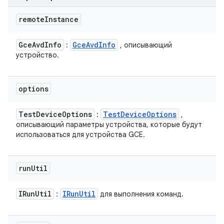
remote
Instance
Gce
Avd
Info
Gce
Avd
Info
:
, описывающий
устройство.
options
Test
Device
Options
Test
Device
Options
:
,
описывающий параметры устройства, которые будут
использоваться для устройства GCE.
run
Util
IRun
Util
IRun
Util
:
для выполнения команд.