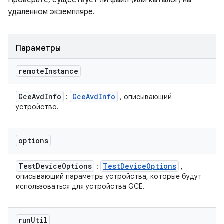
Проверьте, существует ли файл (или каталог) на
удаленном экземпляре.
Параметры
remote
Instance
Gce
Avd
Info
Gce
Avd
Info
:
, описывающий
устройство.
options
Test
Device
Options
Test
Device
Options
:
,
описывающий параметры устройства, которые будут
использоваться для устройства GCE.
run
Util