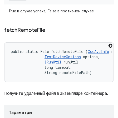
True в случае успеха, False в противном случае
fetch
Remote
File
public static File fetchRemoteFile (
GceAvdInfo
 rem
TestDeviceOptions
 options, 

IRunUtil
 runUtil, 

                long timeout, 

                String remoteFilePath)
Получите удаленный файл в экземпляре контейнера.
Параметры