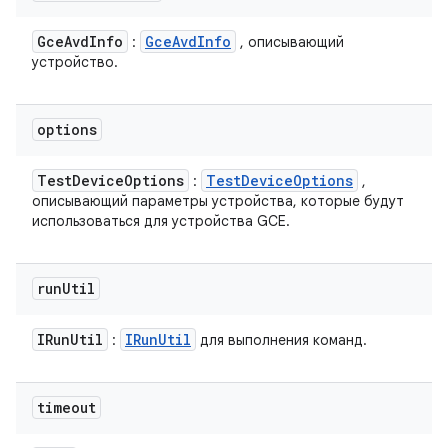
Gce
Avd
Info
Gce
Avd
Info
:
, описывающий
устройство.
options
Test
Device
Options
Test
Device
Options
:
,
описывающий параметры устройства, которые будут
использоваться для устройства GCE.
run
Util
IRun
Util
IRun
Util
:
для выполнения команд.
timeout