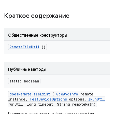
Краткое содержание
Общественные конструкторы
Remote
File
Util
()
Публичные методы
static boolean
does
Remote
File
Exist
(
Gce
Avd
Info
remote
Instance
,
Test
Device
Options
options
,
IRun
Util
run
Util
,
long timeout
,
String remote
Path)
Проверьте, существует ли файл (или каталог) на