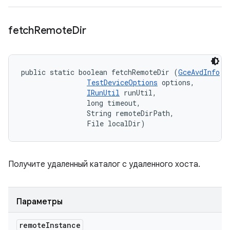
fetch
Remote
Dir
public static boolean fetchRemoteDir (
GceAvdInfo
 r
TestDeviceOptions
 options, 

IRunUtil
 runUtil, 

                long timeout, 

                String remoteDirPath, 

                File localDir)
Получите удаленный каталог с удаленного хоста.
Параметры
remote
Instance