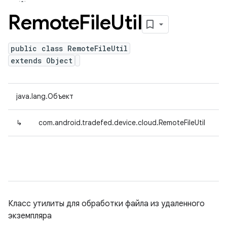
Remote
File
Util
public class RemoteFileUtil
extends Object
java.lang.Объект
↳
com.android.tradefed.device.cloud.RemoteFileUtil
Класс утилиты для обработки файла из удаленного
экземпляра