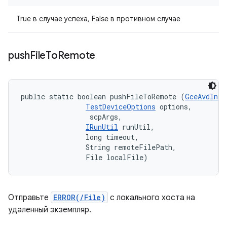
True в случае успеха, False в противном случае
push
File
To
Remote
public static boolean pushFileToRemote (
GceAvdInfo
TestDeviceOptions
 options, 

 scpArgs, 

IRunUtil
 runUtil, 

                long timeout, 

                String remoteFilePath, 

                File localFile)
Отправьте
ERROR(/File)
с локального хоста на
удаленный экземпляр.