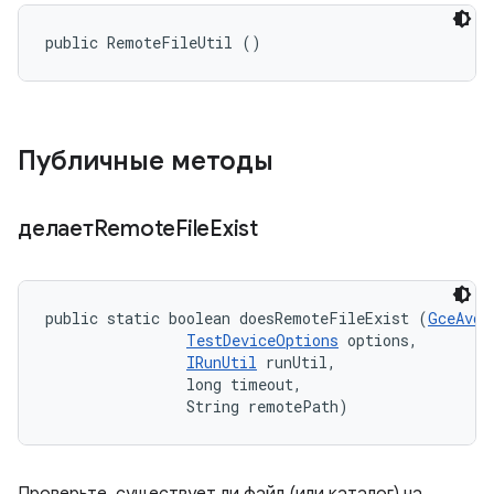
public RemoteFileUtil ()
Публичные методы
делаетRemote
File
Exist
public static boolean doesRemoteFileExist (
GceAvdI
TestDeviceOptions
 options, 

IRunUtil
 runUtil, 

                long timeout, 

                String remotePath)