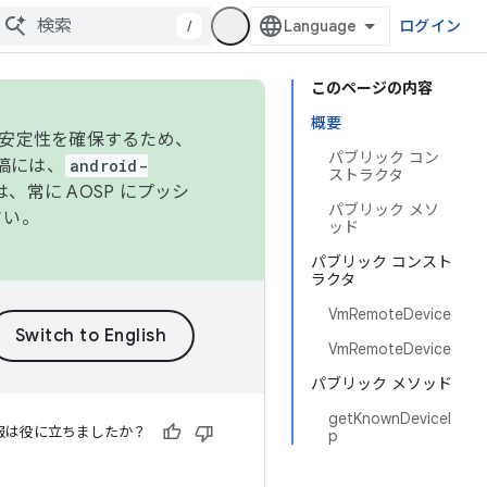
/
ログイン
このページの内容
概要
の安定性を確保するため、
パブリック コン
投稿には、
android-
ストラクタ
、常に AOSP にプッシ
パブリック メソ
さい。
ッド
パブリック コンスト
ラクタ
VmRemoteDevice
VmRemoteDevice
パブリック メソッド
getKnownDeviceI
報は役に立ちましたか？
p