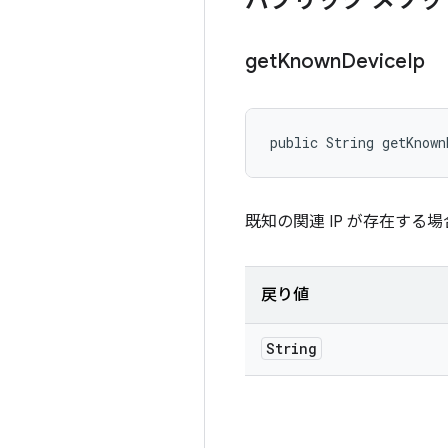
パブリック メソッ
get
Known
Device
Ip
public String getKnown
既知の関連 IP が存在する場
戻り値
String