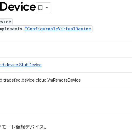
Device
evice
mplements
IConfigurableVirtualDevice
ed.device.StubDevice
d.tradefed.device.cloud.VmRemoteDevice
リモート仮想デバイス。