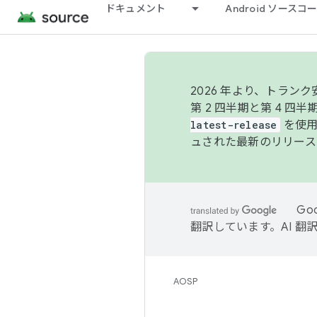
ドキュメント
Android ソース
2026 年より、トラ
第 2 四半期と第 4 四
latest-release
を使用
ュされた最新のリリース
Go
翻訳しています。AI 
AOSP