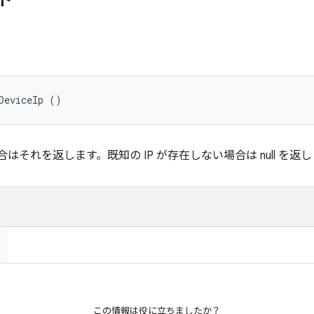
ド
DeviceIp ()
合はそれを返します。既知の IP が存在しない場合は null を返
この情報は役に立ちましたか？