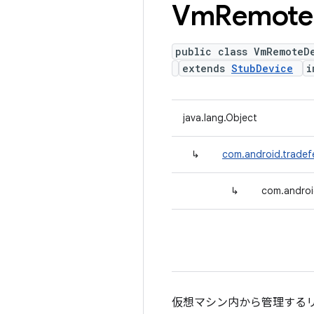
Vm
Remote
public class VmRemoteD
extends
StubDevice
i
java.lang.Object
↳
com.android.tradef
↳
com.androi
仮想マシン内から管理する