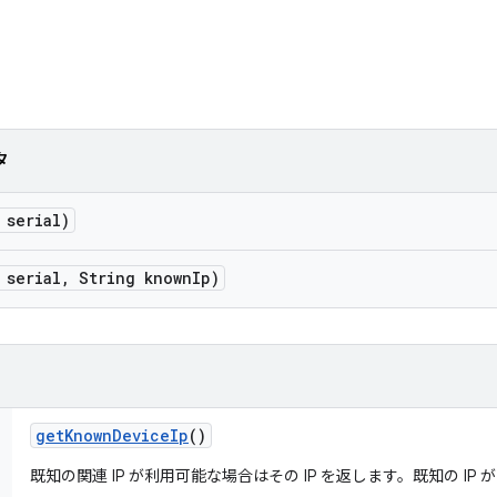
タ
 serial)
 serial
,
String known
Ip)
get
Known
Device
Ip
()
既知の関連 IP が利用可能な場合はその IP を返します。既知の IP 