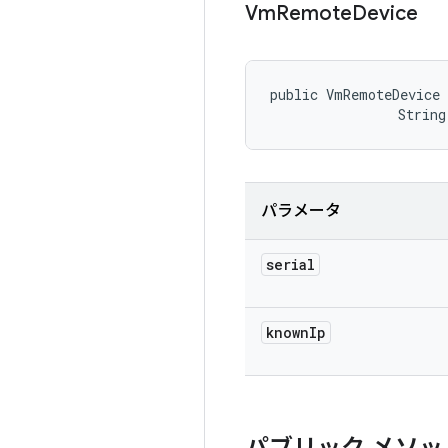
Vm
Remote
Device
public VmRemoteDevice 
                String
パラメータ
serial
known
Ip