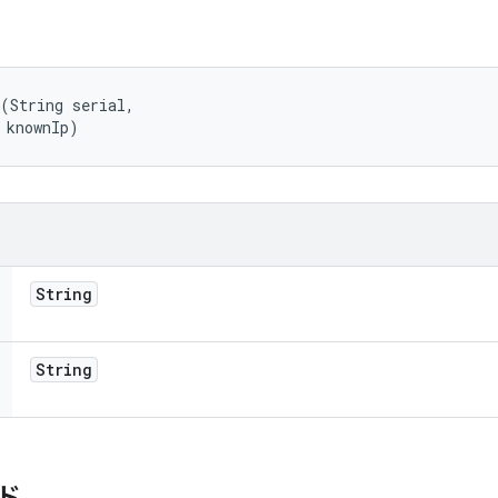
(String serial, 

 knownIp)
String
String