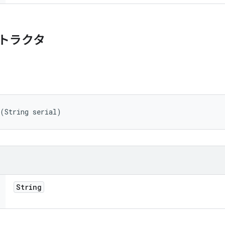
トラクタ
 (String serial)
String