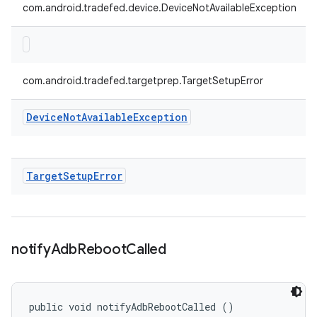
com.android.tradefed.device.DeviceNotAvailableException
com.android.tradefed.targetprep.TargetSetupError
Device
Not
Available
Exception
Target
Setup
Error
notify
Adb
Reboot
Called
public void notifyAdbRebootCalled ()