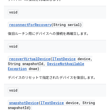
void
reconnect
For
Recovery
(String serial)
復旧ルーチン用にデバイスへの接続を再確立します。
void
recover
Virtual
Device
(
ITest
Device
device
,
String snapshot
Id
,
Device
Not
Available
Exception
dnae)
デバイスのリセットで指定されたデバイスを復旧します。
void
snapshot
Device
(
ITest
Device
device
,
String
snapshot
Id)