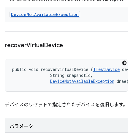
Device
Not
Available
Exception
recover
Virtual
Device
public void recoverVirtualDevice (
ITestDevice
 devic
                String snapshotId, 

DeviceNotAvailableException
 dnae)
デバイスのリセットで指定されたデバイスを復旧します。
パラメータ