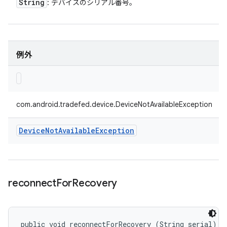
String
: デバイスのシリアル番号。
例外
com.android.tradefed.device.DeviceNotAvailableException
Device
Not
Available
Exception
reconnect
For
Recovery
public void reconnectForRecovery (String serial)