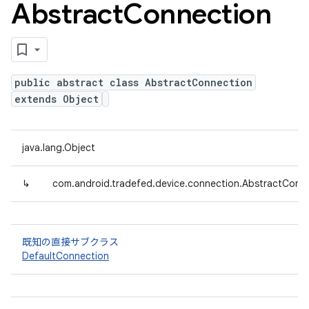
Abstract
Connection
public abstract class AbstractConnection
extends Object
java.lang.Object
↳
com.android.tradefed.device.connection.AbstractConn
既知の直接サブクラス
DefaultConnection