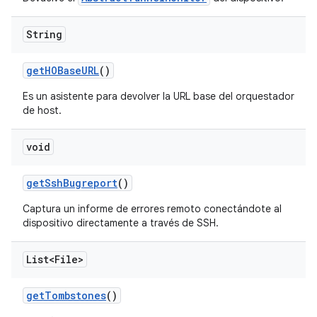
String
get
HOBase
URL
()
Es un asistente para devolver la URL base del orquestador
de host.
void
get
Ssh
Bugreport
()
Captura un informe de errores remoto conectándote al
dispositivo directamente a través de SSH.
List<File>
get
Tombstones
()