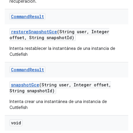
recuperación.
Command
Result
restore
Snapshot
Gce
(String user
,
Integer
offset
,
String snapshot
Id)
Intenta restablecer la instantánea de una instancia de
Cuttlefish
Command
Result
snapshot
Gce
(String user
,
Integer offset
,
String snapshot
Id)
Intenta crear una instantánea de una instancia de
Cuttlefish
void