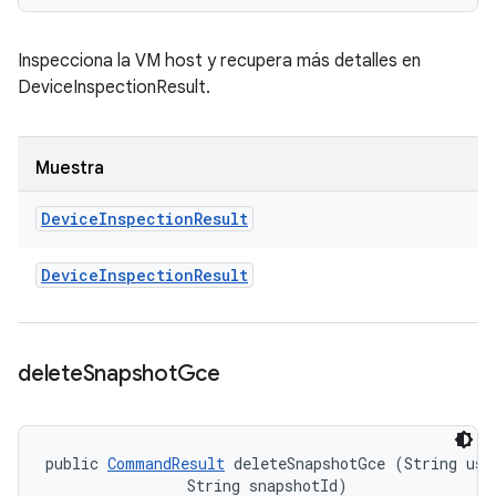
Inspecciona la VM host y recupera más detalles en
DeviceInspectionResult.
Muestra
Device
Inspection
Result
Device
Inspection
Result
delete
Snapshot
Gce
public 
CommandResult
 deleteSnapshotGce (String user
                String snapshotId)