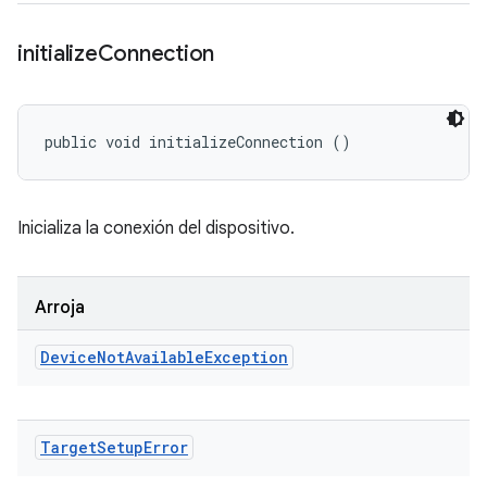
initialize
Connection
public void initializeConnection ()
Inicializa la conexión del dispositivo.
Arroja
Device
Not
Available
Exception
Target
Setup
Error