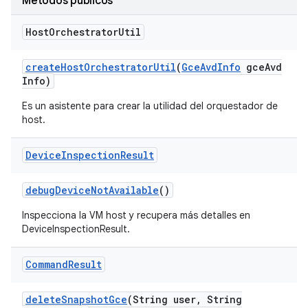
Métodos públicos
Host
Orchestrator
Util
create
Host
Orchestrator
Util
(
Gce
Avd
Info
gce
Avd
Info)
Es un asistente para crear la utilidad del orquestador de
host.
Device
Inspection
Result
debug
Device
Not
Available
()
Inspecciona la VM host y recupera más detalles en
DeviceInspectionResult.
Command
Result
delete
Snapshot
Gce
(String user
,
String