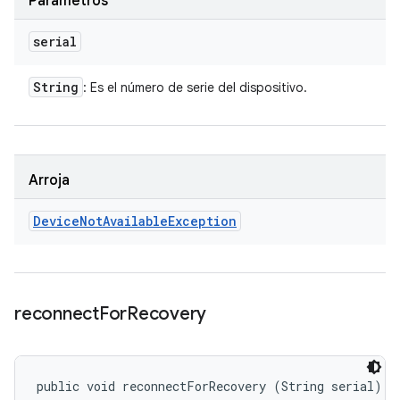
Parámetros
serial
String
: Es el número de serie del dispositivo.
Arroja
Device
Not
Available
Exception
reconnect
For
Recovery
public void reconnectForRecovery (String serial)