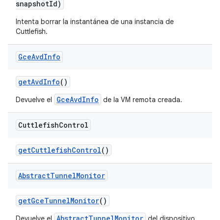
snapshot
Id)
Intenta borrar la instantánea de una instancia de
Cuttlefish.
Gce
Avd
Info
get
Avd
Info
()
GceAvdInfo
Devuelve el
de la VM remota creada.
Cuttlefish
Control
get
Cuttlefish
Control
()
Abstract
Tunnel
Monitor
get
Gce
Tunnel
Monitor
()
AbstractTunnelMonitor
Devuelve el
del dispositivo.