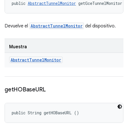
public 
AbstractTunnelMonitor
 getGceTunnelMonitor (
Devuelve el
AbstractTunnelMonitor
del dispositivo.
Muestra
Abstract
Tunnel
Monitor
get
HOBase
URL
public String getHOBaseURL ()