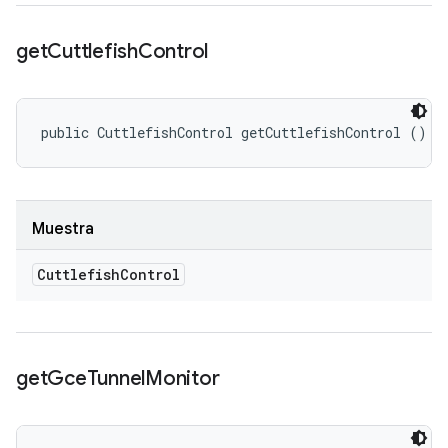
get
Cuttlefish
Control
public CuttlefishControl getCuttlefishControl ()
Muestra
Cuttlefish
Control
get
Gce
Tunnel
Monitor