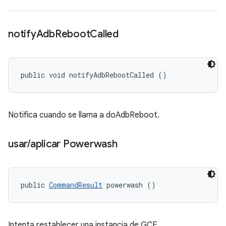
notify
Adb
Reboot
Called
public void notifyAdbRebootCalled ()
Notifica cuando se llama a doAdbReboot.
usar
/
aplicar Powerwash
public 
CommandResult
 powerwash ()
Intenta restablecer una instancia de GCE