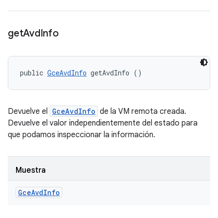
get
Avd
Info
public 
GceAvdInfo
 getAvdInfo ()
Devuelve el
GceAvdInfo
de la VM remota creada.
Devuelve el valor independientemente del estado para
que podamos inspeccionar la información.
Muestra
Gce
Avd
Info