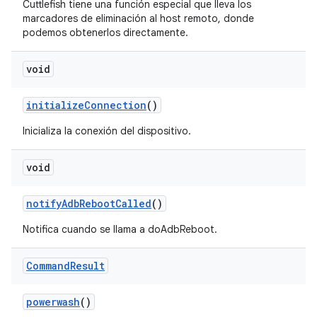
Cuttlefish tiene una función especial que lleva los
marcadores de eliminación al host remoto, donde
podemos obtenerlos directamente.
void
initialize
Connection
()
Inicializa la conexión del dispositivo.
void
notify
Adb
Reboot
Called
()
Notifica cuando se llama a doAdbReboot.
Command
Result
powerwash
()