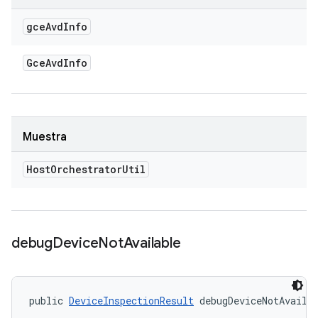
gce
Avd
Info
Gce
Avd
Info
Muestra
Host
Orchestrator
Util
debug
Device
Not
Available
public 
DeviceInspectionResult
 debugDeviceNotAvaila