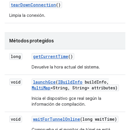
tear
Down
Connection
()
Limpia la conexión.
Métodos protegidos
long
get
Current
Time
()
Devuelve la hora actual del sistema.
void
launch
Gce
(
IBuild
Info
build
Info
,
Multi
Map
<String
,
String> attributes)
Inicia el dispositivo gce real según la
información de compilación.
void
wait
For
Tunnel
Online
(long wait
Time)
Comprueba si el monitor de túnel se está