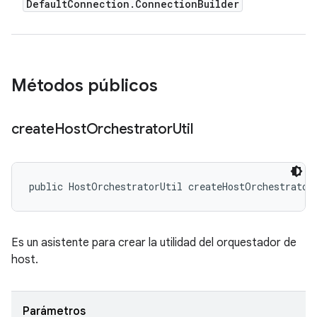
Default
Connection
.
Connection
Builder
Métodos públicos
create
Host
Orchestrator
Util
public HostOrchestratorUtil createHostOrchestrator
Es un asistente para crear la utilidad del orquestador de
host.
Parámetros