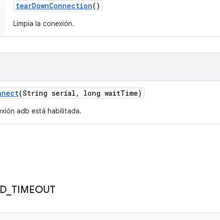
tear
Down
Connection
()
Limpia la conexión.
nnect
(String serial
,
long wait
Time)
nexión adb está habilitada.
D
_
TIMEOUT