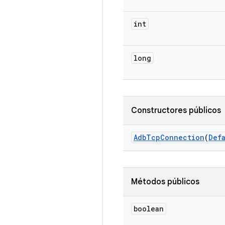
int
long
Constructores públicos
Adb
Tcp
Connection
(
Def
Métodos públicos
boolean