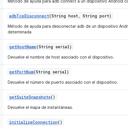
Método de ayuda para adb connect a un dispositivo Android c
adb
Tcp
Disconnect
(String host
,
String port)
Método de ayuda para desconectar adb de un dispositivo Andr
determinada
get
Host
Name
(String serial)
Devuelve el nombre de host asociado con el dispositivo.
get
Port
Num
(String serial)
Devuelve el número de puerto asociado con el dispositivo.
get
Suite
Snapshots
()
Devuelve el mapa de instantáneas.
initialize
Connection
()