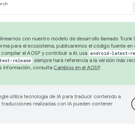
arch
alinearnos con nuestro modelo de desarrollo llamado Trunk S
forma para el ecosistema, publicaremos el código fuente en
 compilar el AOSP y contribuir a él, usa
android-latest-r
test-release
siempre hará referencia a la versión más reci
 información, consulta
Cambios en el AOSP
.
gle utiliza tecnología de IA para traducir contenido a
as traducciones realizadas con IA pueden contener