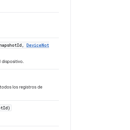
napshot
Id
,
Device
Not
 dispositivo.
todos los registros de
ot
Id)