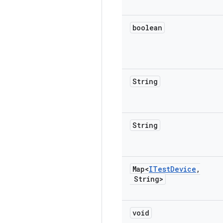
boolean
String
String
Map<
ITest
Device
,
String>
void