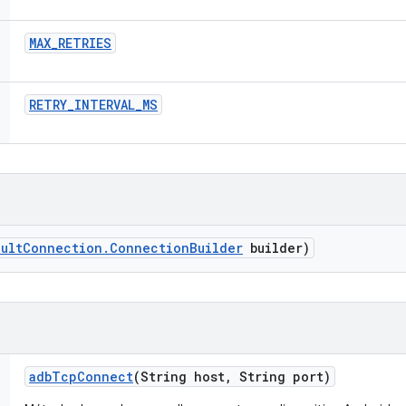
MAX
_
RETRIES
RETRY
_
INTERVAL
_
MS
ault
Connection
.
Connection
Builder
builder)
adb
Tcp
Connect
(String host
,
String port)