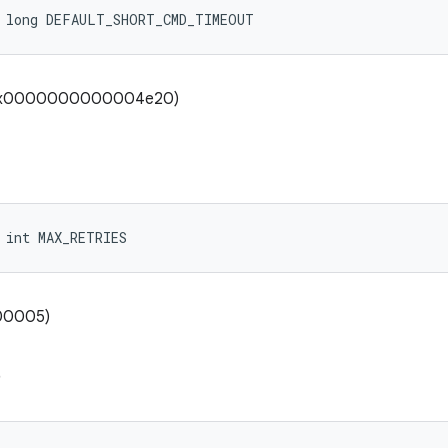
l long DEFAULT_SHORT_CMD_TIMEOUT
 (0x0000000000004e20)
 int MAX_RETRIES
000005)
S