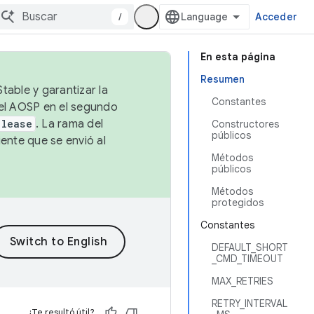
/
Acceder
En esta página
Resumen
table y garantizar la
Constantes
 el AOSP en el segundo
elease
. La rama del
Constructores
públicos
ente que se envió al
Métodos
públicos
Métodos
protegidos
Constantes
DEFAULT_SHORT
_CMD_TIMEOUT
MAX_RETRIES
RETRY_INTERVAL
¿Te resultó útil?