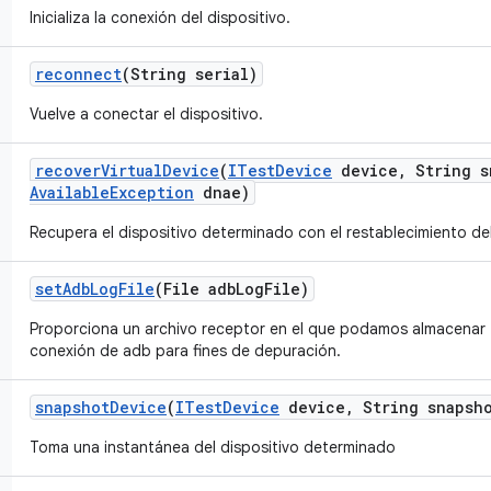
Inicializa la conexión del dispositivo.
reconnect
(String serial)
Vuelve a conectar el dispositivo.
recover
Virtual
Device
(
ITest
Device
device
,
String s
Available
Exception
dnae)
Recupera el dispositivo determinado con el restablecimiento del
set
Adb
Log
File
(File adb
Log
File)
Proporciona un archivo receptor en el que podamos almacenar 
conexión de adb para fines de depuración.
snapshot
Device
(
ITest
Device
device
,
String snapsh
Toma una instantánea del dispositivo determinado