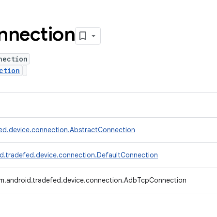
nnection
nection
ction
ed.device.connection.AbstractConnection
d.tradefed.device.connection.DefaultConnection
m.android.tradefed.device.connection.AdbTcpConnection