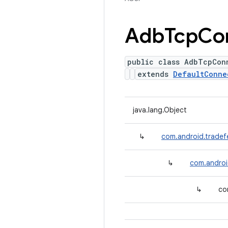
Adb
Tcp
Co
public class AdbTcpCon
extends
DefaultConne
java.lang.Object
↳
com.android.tradef
↳
com.androi
↳
co