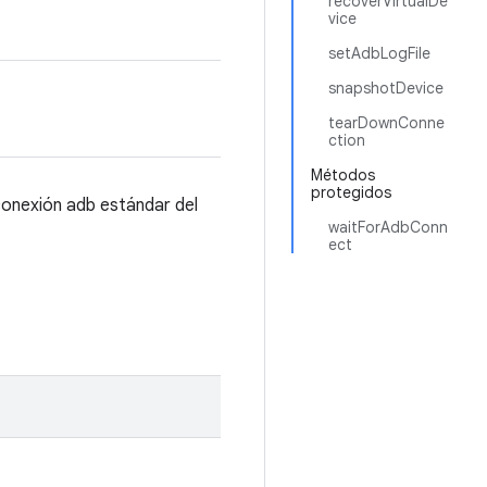
recoverVirtualDe
vice
setAdbLogFile
snapshotDevice
tearDownConne
ction
Métodos
protegidos
conexión adb estándar del
waitForAdbConn
ect