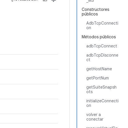
_MS
Constructores
públicos
AdbTcpConnecti
on
Métodos públicos
adbTcpConnect
adbTcpDisconne
ct
getHostName
getPortNum
getSuiteSnapsh
ots
initializeConnecti
on
volver a
conectar