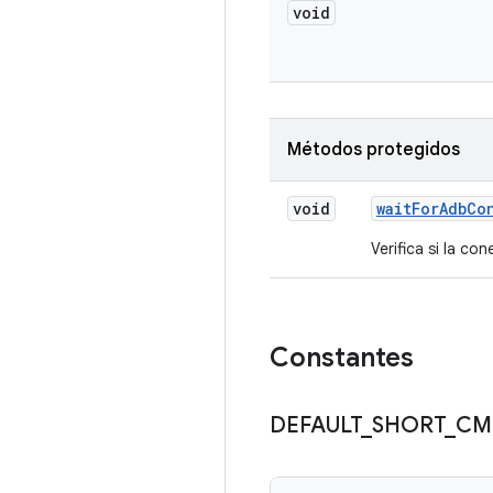
void
Métodos protegidos
void
wait
For
Adb
Co
Verifica si la co
Constantes
DEFAULT
_
SHORT
_
CM