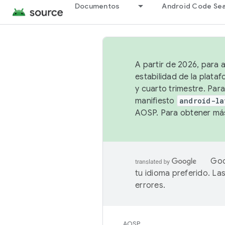
Documentos
Android Code Se
A partir de 2026, para 
estabilidad de la plata
y cuarto trimestre. Para
manifiesto
android-la
AOSP. Para obtener más
Goo
tu idioma preferido. L
errores.
AOSP