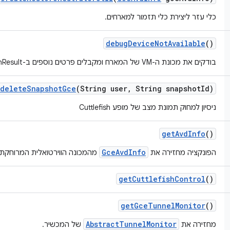
כלי עזר ליצירת כלי תזמור למארחים.
debug
Device
Not
Available
()
בודקים את מכונת ה-VM של המארח ומקבלים פרטים נוספים ב-DeviceInspectionResult.
delete
Snapshot
Gce
(String user
,
String snapshot
Id)
ניסיון למחוק תמונת מצב של מופע Cuttlefish
get
Avd
Info
()
GceAvdInfo
הפונקציה מחזירה את
מהמכונה הווירטואלית המרוחקת 
get
Cuttlefish
Control
()
get
Gce
Tunnel
Monitor
()
AbstractTunnelMonitor
מחזירה את
של המכשיר.