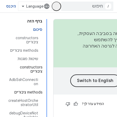
/
היכנס
בדף הזה
סיכום
פורמה בסביבה העסקית,
‫constructors
ברבעון השני וברבעון הרביעי. כדי ליצור ולתרום ל-AOSP, צריך להשתמש
ציבוריים
ד יפנה לגרסה האחרונה
‫methods ציבוריים
שיטות מוגנות
‫constructors
ציבוריים
AdbSshConnecti
on
‫methods ציבוריים
createHostOrche
המידע עזר לך?
stratorUtil
debugDeviceNot