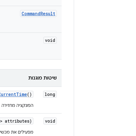
Command
Result
void
שיטות מוגנות
Current
Time
()
long
הפונקציה מחזירה 
> attributes)
void
מפעילים את מכשיר ה-gce בפועל על סמך פר