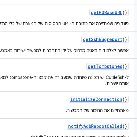
get
HOBase
URL
()
פונקציה שמחזירה את כתובת ה-URL הבסיסית של המארח של כלי התזמור
get
Ssh
Bugreport
()
אפשר לצלם דוח באגים מרחוק על ידי התחברות למכשיר ישירות באמצעות H
get
Tombstones
()
ל-Cuttlefish 
אותם ישירות.
initialize
Connection
()
מאתחלים את החיבור של המכשיר.
notify
Adb
Reboot
Called
()