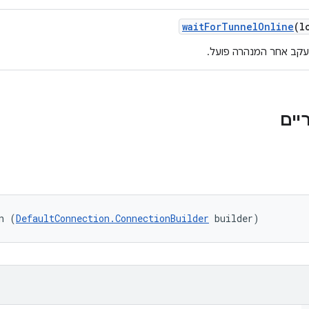
wait
For
Tunnel
Online
(l
עקב אחר המנהרה פועל.
n (
DefaultConnection.ConnectionBuilder
 builder)