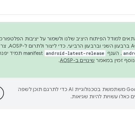
 2026, כדי להתאים למודל הפיתוח היציב שלנו ולשמור על יציבות הפלט
נפרסם קוד מקור ב-AOSP 
andr
. הענף
android-latest-release
manifest תמי
שינויים ב-AOSP
.
‫Google משתמשת בטכנולוגיית AI כדי לתרגם תוכן לשפה
 כאלו עשויות להיות שגיאות.