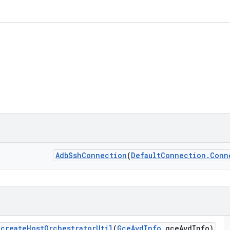
Adb
Ssh
Connection
(
Default
Connection
.
Conn
create
Host
Orchestrator
Util
(
Gce
Avd
Info
gce
Avd
Info)