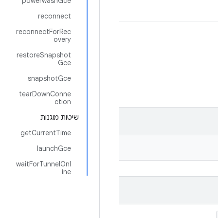
powerwashGce
reconnect
reconnectForRec
overy
restoreSnapshot
Gce
snapshotGce
tearDownConne
ction
שיטות מוגנות
getCurrentTime
launchGce
waitForTunnelOnl
ine