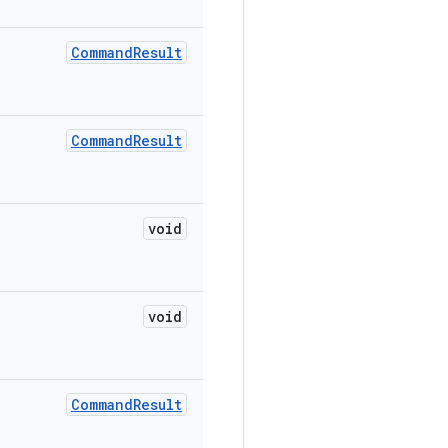
Command
Result
Command
Result
void
void
Command
Result