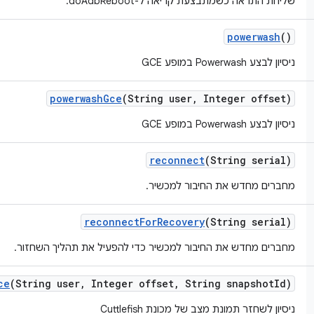
שליחת התראה כשמתבצעת קריאה ל-doAdbReboot.
powerwash
()
ניסיון לבצע Powerwash במופע GCE
powerwash
Gce
(String user
,
Integer offset)
ניסיון לבצע Powerwash במופע GCE
reconnect
(String serial)
מחברים מחדש את החיבור למכשיר.
reconnect
For
Recovery
(String serial)
מחברים מחדש את החיבור למכשיר כדי להפעיל את תהליך השחזור.
ce
(String user
,
Integer offset
,
String snapshot
Id)
ניסיון לשחזר תמונת מצב של מכונת Cuttlefish