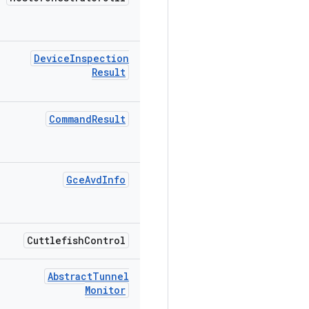
Device
Inspection
Result
Command
Result
Gce
Avd
Info
Cuttlefish
Control
Abstract
Tunnel
Monitor