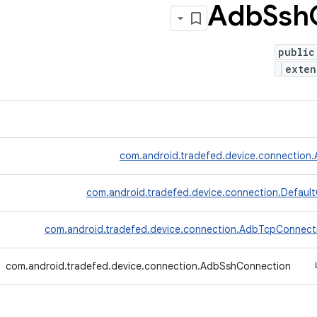
Adb
Ssh
public
exte
com.android.tradefed.device.connection
com.android.tradefed.device.connection.Defaul
com.android.tradefed.device.connection.AdbTcpConnect
com.android.tradefed.device.connection.AdbSshConnection