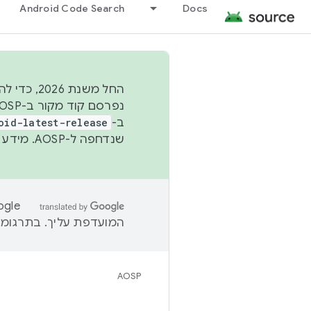
Android Code Search
Docs
החל משנת
ב-
oid-latest-release
שנדחפה ל-AOSP. מידע נוסף זמין במאמר
המועדפת עליך. בתרגומים
AOSP