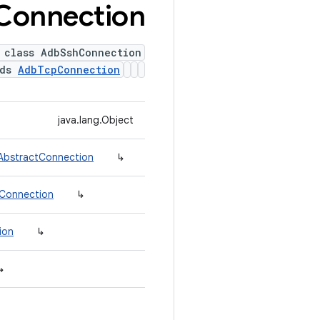
Connection
 class AdbSshConnection
nds
AdbTcpConnection
java.lang.Object
.AbstractConnection
↳
tConnection
↳
ion
↳
↳