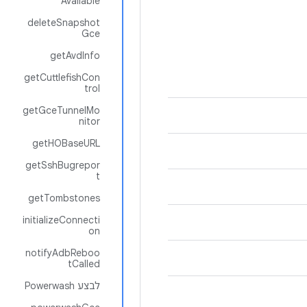
Available
deleteSnapshot
Gce
getAvdInfo
getCuttlefishCon
trol
getGceTunnelMo
nitor
getHOBaseURL
getSshBugrepor
t
getTombstones
initializeConnecti
on
notifyAdbReboo
tCalled
לבצע Powerwash