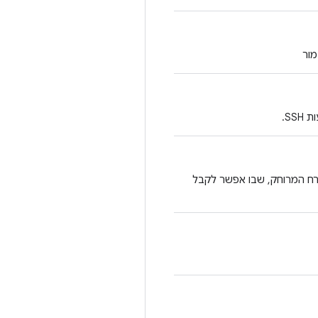
SS.
יש תכונה מיוחדת שמעבירה את קבצי ה-tombstone למארח המרוחק, שבו אפשר לקבל