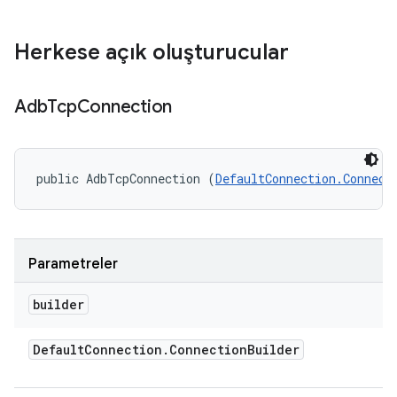
Herkese açık oluşturucular
Adb
Tcp
Connection
public AdbTcpConnection (
DefaultConnection.Connect
Parametreler
builder
Default
Connection
.
Connection
Builder