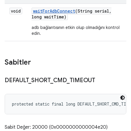
void
wait
For
Adb
Connect
(String serial
,
long wait
Time)
adb bağlantısının etkin olup olmadığını kontrol
edin.
Sabitler
DEFAULT
_
SHORT
_
CMD
_
TIMEOUT
protected static final long DEFAULT_SHORT_CMD_TIM
Sabit Değer: 20000 (0x0000000000004e20)