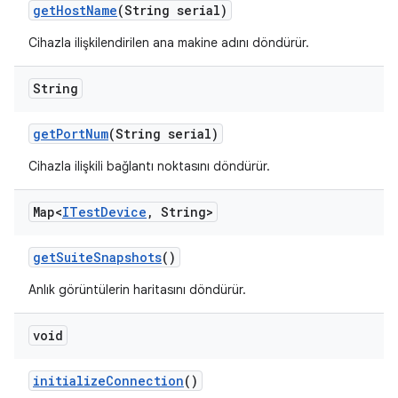
get
Host
Name
(String serial)
Cihazla ilişkilendirilen ana makine adını döndürür.
String
get
Port
Num
(String serial)
Cihazla ilişkili bağlantı noktasını döndürür.
Map<
ITest
Device
,
String>
get
Suite
Snapshots
()
Anlık görüntülerin haritasını döndürür.
void
initialize
Connection
()