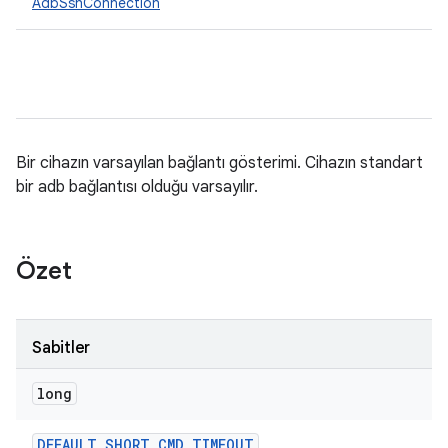
AdbSshConnection
Bir cihazın varsayılan bağlantı gösterimi. Cihazın standart
bir adb bağlantısı olduğu varsayılır.
Özet
Sabitler
long
DEFAULT
_
SHORT
_
CMD
_
TIMEOUT