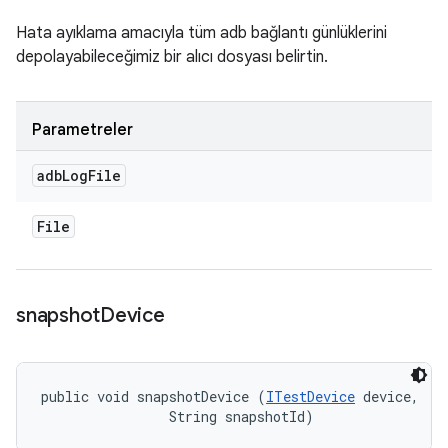
Hata ayıklama amacıyla tüm adb bağlantı günlüklerini
depolayabileceğimiz bir alıcı dosyası belirtin.
Parametreler
adb
Log
File
File
snapshot
Device
public void snapshotDevice (
ITestDevice
 device, 

                String snapshotId)