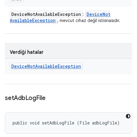
Device
Not
Available
Exception
Device
Not
:
Available
Exception
, mevcut cihaz değil istisnasıdır.
Verdiği hatalar
Device
Not
Available
Exception
set
Adb
Log
File
public void setAdbLogFile (File adbLogFile)