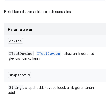
Belirtilen cihazın anlık görüntüsünü alma
Parametreler
device
ITest
Device
ITest
Device
:
, cihaz anlık görüntü
işleyicisi için kullanılır.
snapshot
Id
String
: snapshotId, kaydedilecek anlık görüntünün
adıdır.