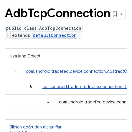
Adb
Tcp
Connection
public class AdbTcpConnection
extends
DefaultConnection
java.lang.Object
↳
com.android.tradefed.device.connection.AbstractCon
↳
com.android.tradefed.device.connection.Def
↳
com.android.tradefed.device.conne
Bilinen doğrudan alt sınıflar