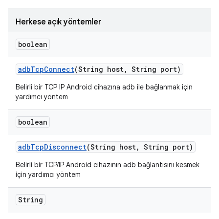
Herkese açık yöntemler
boolean
adb
Tcp
Connect
(String host
,
String port)
Belirli bir TCP IP Android cihazına adb ile bağlanmak için
yardımcı yöntem
boolean
adb
Tcp
Disconnect
(String host
,
String port)
Belirli bir TCP/IP Android cihazının adb bağlantısını kesmek
için yardımcı yöntem
String