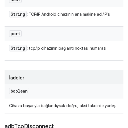
String
: TCP/IP Android cihazının ana makine adı/IP'si
port
String
: tcp/ip cihazının bağlantı noktası numarası
İadeler
boolean
Cihaza başarıyla bağlandıysak doğru, aksi takdirde yanlış.
adb
Tcp
Disconnect