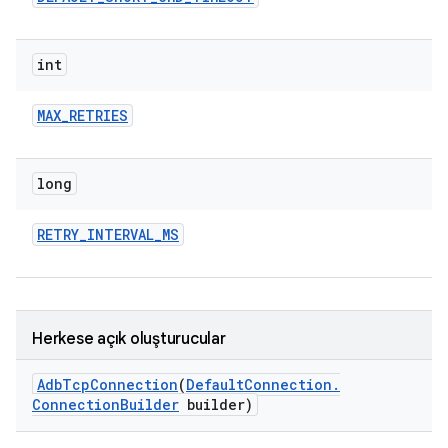
int
MAX
_
RETRIES
long
RETRY
_
INTERVAL
_
MS
Herkese açık oluşturucular
Adb
Tcp
Connection
(
Default
Connection
.
Connection
Builder
builder)