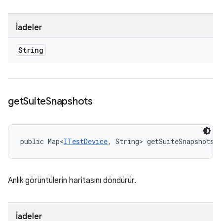
İadeler
String
get
Suite
Snapshots
public Map<
ITestDevice
, String> getSuiteSnapshots 
Anlık görüntülerin haritasını döndürür.
İadeler