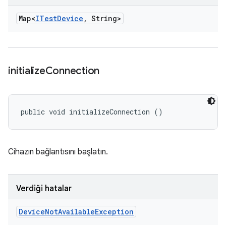
Map<
ITest
Device
,
String>
initialize
Connection
public void initializeConnection ()
Cihazın bağlantısını başlatın.
Verdiği hatalar
Device
Not
Available
Exception