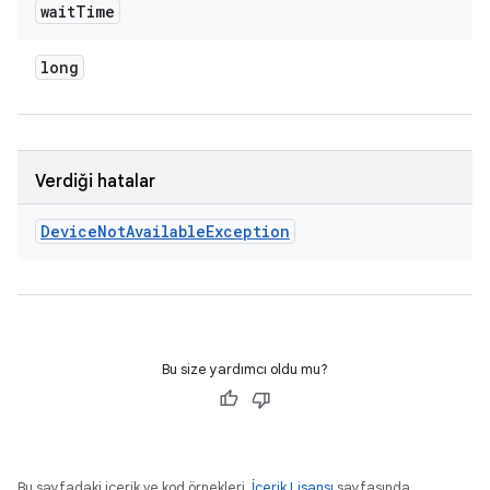
wait
Time
long
Verdiği hatalar
Device
Not
Available
Exception
Bu size yardımcı oldu mu?
Bu sayfadaki içerik ve kod örnekleri,
İçerik Lisansı
sayfasında