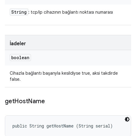
String
: tcp/ip cihazının bağlantı noktası numarası
İadeler
boolean
Cihazla bağlantı başarıyla kesildiyse true, aksi takdirde
false.
get
Host
Name
public String getHostName (String serial)