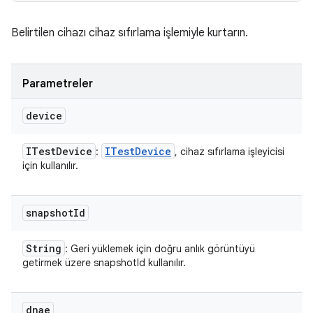
Belirtilen cihazı cihaz sıfırlama işlemiyle kurtarın.
Parametreler
device
ITest
Device
ITest
Device
:
, cihaz sıfırlama işleyicisi
için kullanılır.
snapshot
Id
String
: Geri yüklemek için doğru anlık görüntüyü
getirmek üzere snapshotId kullanılır.
dnae