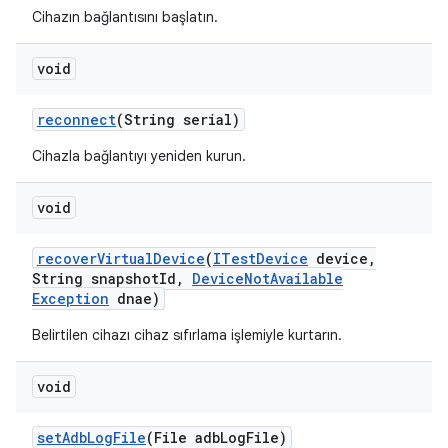
Cihazın bağlantısını başlatın.
void
reconnect
(String serial)
Cihazla bağlantıyı yeniden kurun.
void
recover
Virtual
Device
(
ITest
Device
device
,
String snapshot
Id
,
Device
Not
Available
Exception
dnae)
Belirtilen cihazı cihaz sıfırlama işlemiyle kurtarın.
void
set
Adb
Log
File
(File adb
Log
File)