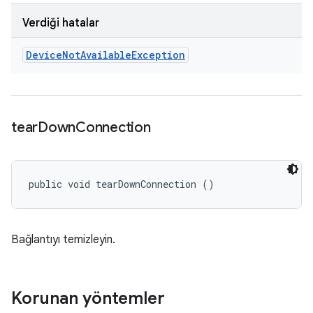
Verdiği hatalar
Device
Not
Available
Exception
tear
Down
Connection
public void tearDownConnection ()
Bağlantıyı temizleyin.
Korunan yöntemler