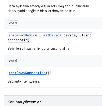
Hata ayıklama amacıyla tüm adb bağlantı günlüklerini
depolayabileceğimiz bir alıcı dosyası belirtin.
void
snapshot
Device
(
ITest
Device
device
,
String
snapshot
Id)
Belirtilen cihazın anlık görüntüsünü alma
void
tear
Down
Connection
()
Bağlantıyı temizleyin.
Korunan yöntemler