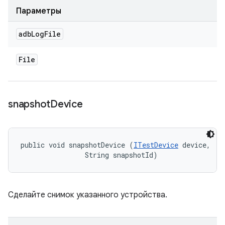
Параметры
adb
Log
File
File
snapshot
Device
public void snapshotDevice (
ITestDevice
 device, 

                String snapshotId)
Сделайте снимок указанного устройства.