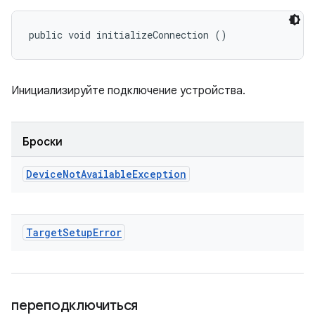
public void initializeConnection ()
Инициализируйте подключение устройства.
Броски
Device
Not
Available
Exception
Target
Setup
Error
переподключиться