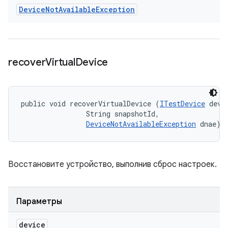
Device
Not
Available
Exception
recover
Virtual
Device
public void recoverVirtualDevice (
ITestDevice
 devic
                String snapshotId, 

DeviceNotAvailableException
 dnae)
Восстановите устройство, выполнив сброс настроек.
Параметры
device