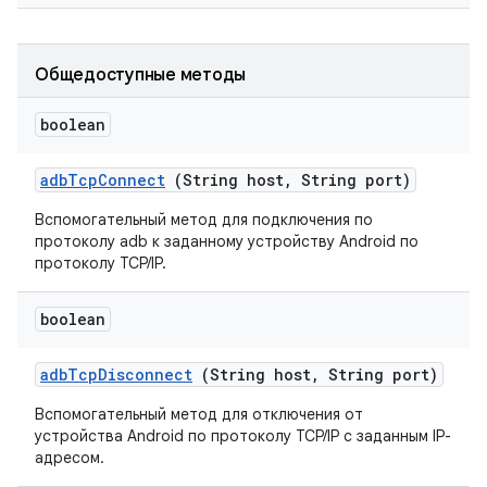
Общедоступные методы
boolean
adb
Tcp
Connect
(String host
,
String port)
Вспомогательный метод для подключения по
протоколу adb к заданному устройству Android по
протоколу TCP/IP.
boolean
adb
Tcp
Disconnect
(String host
,
String port)
Вспомогательный метод для отключения от
устройства Android по протоколу TCP/IP с заданным IP-
адресом.