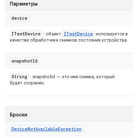
Параметры
device
ITest
Device
ITest
Device
: объект
используется в
качестве обработчика снимков состояния устройства.
snapshot
Id
String
: snapshotId — это имя снимка, который
будет сохранен.
Броски
Device
Not
Available
Exception