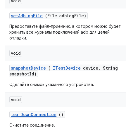
void
set
Adb
Log
File
(File adb
Log
File)
Предоставьте файл-приемник, в котором можно будет
хранить все журналы подключений adb для целей
отладки.
void
snapshot
Device
(
ITest
Device
device
,
String
snapshot
Id)
Сделайте снимок указанного устройства.
void
tear
Down
Connection
()
Очистите соединение.