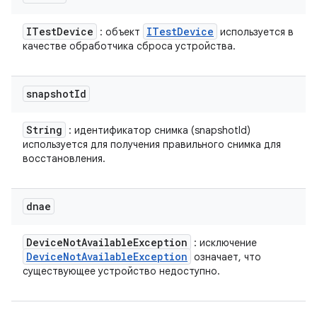
ITest
Device
ITest
Device
: объект
используется в
качестве обработчика сброса устройства.
snapshot
Id
String
: идентификатор снимка (snapshotId)
используется для получения правильного снимка для
восстановления.
dnae
Device
Not
Available
Exception
: исключение
Device
Not
Available
Exception
означает, что
существующее устройство недоступно.