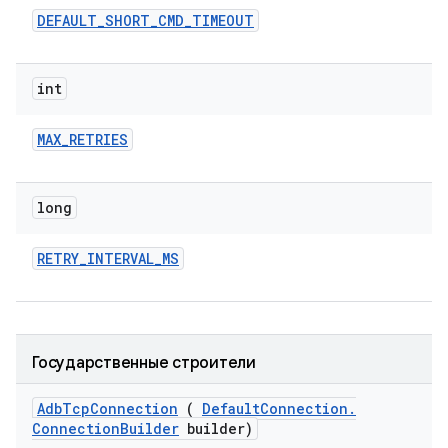
DEFAULT
_
SHORT
_
CMD
_
TIMEOUT
int
MAX
_
RETRIES
long
RETRY
_
INTERVAL
_
MS
Государственные строители
Adb
Tcp
Connection
(
Default
Connection
.
Connection
Builder
builder)