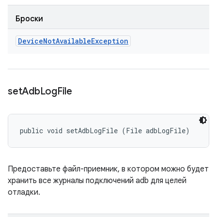
Броски
Device
Not
Available
Exception
set
Adb
Log
File
public void setAdbLogFile (File adbLogFile)
Предоставьте файл-приемник, в котором можно будет
хранить все журналы подключений adb для целей
отладки.