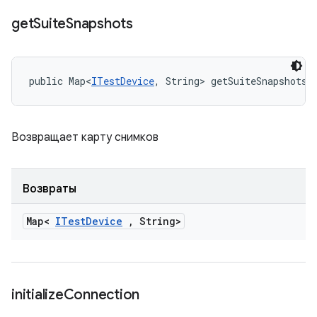
get
Suite
Snapshots
public Map<
ITestDevice
, String> getSuiteSnapshots 
Возвращает карту снимков
Возвраты
Map<
ITest
Device
,
String>
initialize
Connection