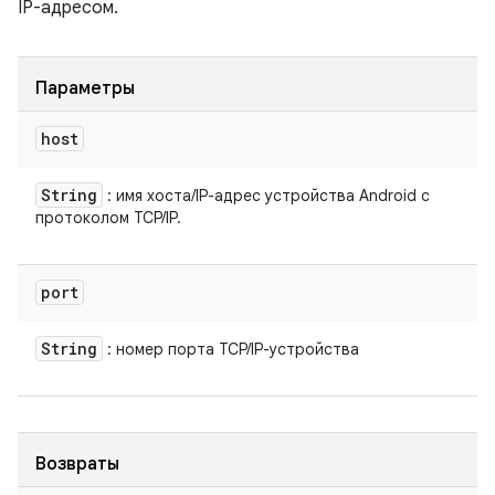
IP-адресом.
Параметры
host
String
: имя хоста/IP-адрес устройства Android с
протоколом TCP/IP.
port
String
: номер порта TCP/IP-устройства
Возвраты