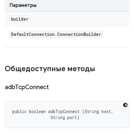
Параметры
builder
Default
Connection
.
Connection
Builder
Общедоступные методы
adb
Tcp
Connect
public boolean adbTcpConnect (String host, 

                String port)