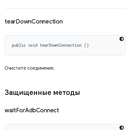
tear
Down
Connection
public void tearDownConnection ()
Очистите соединение.
Защищенные методы
wait
For
Adb
Connect