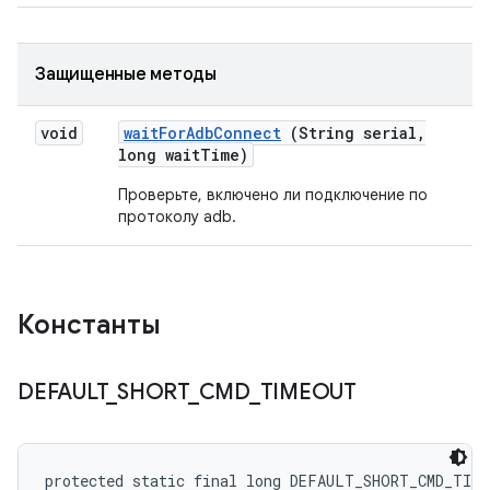
Защищенные методы
void
wait
For
Adb
Connect
(String serial
,
long wait
Time)
Проверьте, включено ли подключение по
протоколу adb.
Константы
DEFAULT
_
SHORT
_
CMD
_
TIMEOUT
protected static final long DEFAULT_SHORT_CMD_TIM