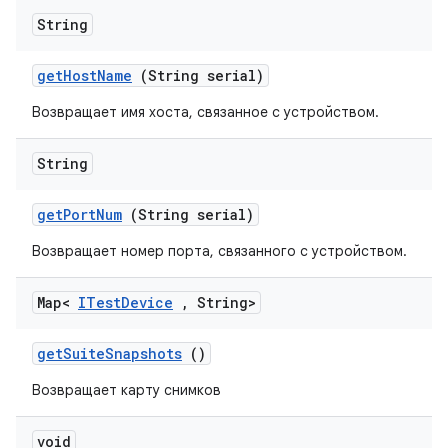
String
get
Host
Name
(String serial)
Возвращает имя хоста, связанное с устройством.
String
get
Port
Num
(String serial)
Возвращает номер порта, связанного с устройством.
Map<
ITest
Device
,
String>
get
Suite
Snapshots
()
Возвращает карту снимков
void