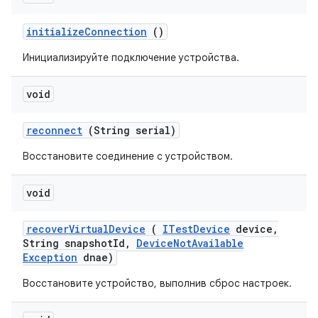
initialize
Connection
()
Инициализируйте подключение устройства.
void
reconnect
(String serial)
Восстановите соединение с устройством.
void
recover
Virtual
Device
(
ITest
Device
device
,
String snapshot
Id
,
Device
Not
Available
Exception
dnae)
Восстановите устройство, выполнив сброс настроек.