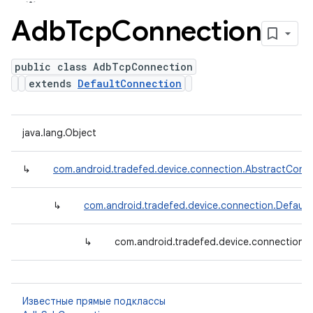
Adb
Tcp
Connection
public class AdbTcpConnection
extends
DefaultConnection
java.lang.Object
↳
com.android.tradefed.device.connection.AbstractConn
↳
com.android.tradefed.device.connection.Defaul
↳
com.android.tradefed.device.connection
Известные прямые подклассы