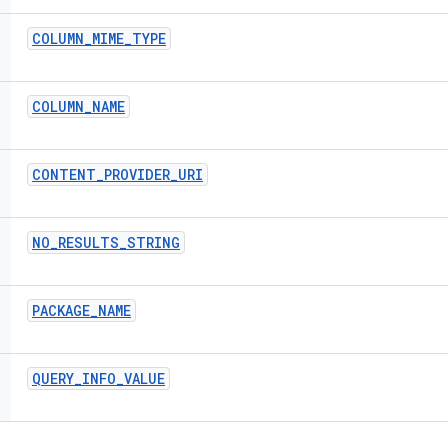
COLUMN
_
MIME
_
TYPE
COLUMN
_
NAME
CONTENT
_
PROVIDER
_
URI
NO
_
RESULTS
_
STRING
PACKAGE
_
NAME
QUERY
_
INFO
_
VALUE