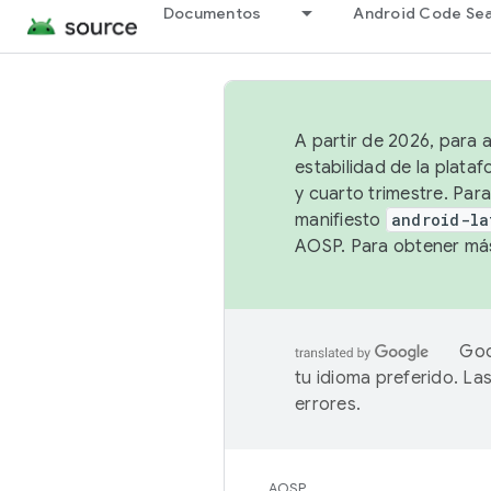
Documentos
Android Code Se
A partir de 2026, para 
estabilidad de la plata
y cuarto trimestre. Para
manifiesto
android-la
AOSP. Para obtener más
Goo
tu idioma preferido. L
errores.
AOSP