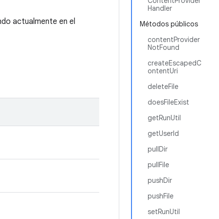
ContentProvider
Handler
ndo actualmente en el
Métodos públicos
contentProvider
NotFound
createEscapedC
ontentUri
deleteFile
doesFileExist
getRunUtil
getUserId
pullDir
pullFile
pushDir
pushFile
setRunUtil