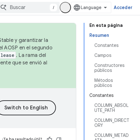
/
Acceder
En esta página
Resumen
table y garantizar la
Constantes
 el AOSP en el segundo
elease
. La rama del
Campos
ente que se envió al
Constructores
públicos
Métodos
públicos
Constantes
COLUMN_ABSOL
UTE_PATH
COLUMN_DIRECT
ORY
COLUMN_METAD
¿Te ha resultado útil?