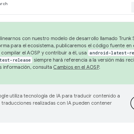
arch
alinearnos con nuestro modelo de desarrollo llamado Trunk S
forma para el ecosistema, publicaremos el código fuente en
 compilar el AOSP y contribuir a él, usa
android-latest-r
test-release
siempre hará referencia a la versión más reci
 información, consulta
Cambios en el AOSP
.
gle utiliza tecnología de IA para traducir contenido a
as traducciones realizadas con IA pueden contener