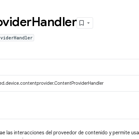
ovider
Handler
oviderHandler
ed.device.contentprovider.ContentProviderHandler
ae las interacciones del proveedor de contenido y permite us