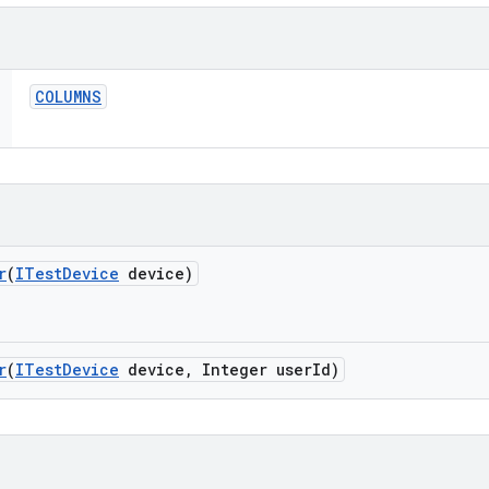
COLUMNS
r
(
ITest
Device
device)
r
(
ITest
Device
device
,
Integer user
Id)