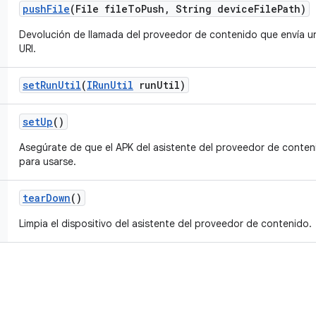
push
File
(File file
To
Push
,
String device
File
Path)
Devolución de llamada del proveedor de contenido que envía un 
URI.
set
Run
Util
(
IRun
Util
run
Util)
set
Up
()
Asegúrate de que el APK del asistente del proveedor de conteni
para usarse.
tear
Down
()
Limpia el dispositivo del asistente del proveedor de contenido.