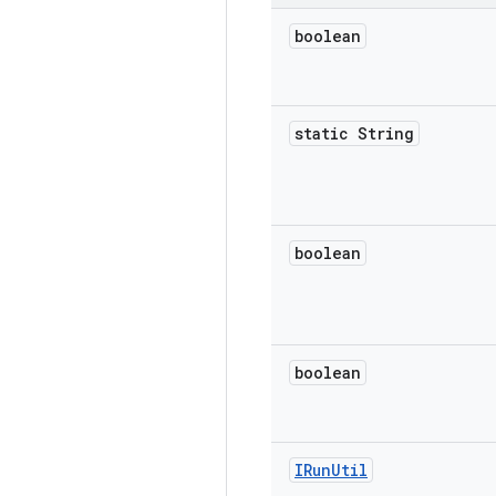
boolean
static String
boolean
boolean
IRun
Util