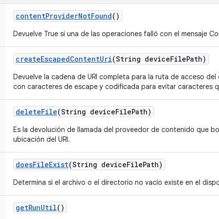
content
Provider
Not
Found
()
Devuelve True si una de las operaciones falló con el mensaje C
create
Escaped
Content
Uri
(String device
File
Path)
Devuelve la cadena de URI completa para la ruta de acceso del 
con caracteres de escape y codificada para evitar caracteres 
delete
File
(String device
File
Path)
Es la devolución de llamada del proveedor de contenido que bor
ubicación del URI.
does
File
Exist
(String device
File
Path)
Determina si el archivo o el directorio no vacío existe en el dispo
get
Run
Util
()