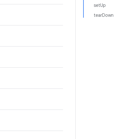
setUp
tearDown