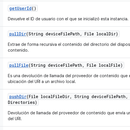
get
User
Id
()
Devuelve el ID de usuario con el que se inicializó esta instancia.
pull
Dir
(String device
File
Path
,
File local
Dir)
Extrae de forma recursiva el contenido del directorio del dispo
contenido.
pull
File
(String device
File
Path
,
File local
File)
Es una devolución de llamada del proveedor de contenido que e
ubicación del URI a un archivo local.
push
Dir
(File local
File
Dir
,
String device
File
Path
,
Directories)
Devolución de llamada del proveedor de contenido que envía un 
del URI.