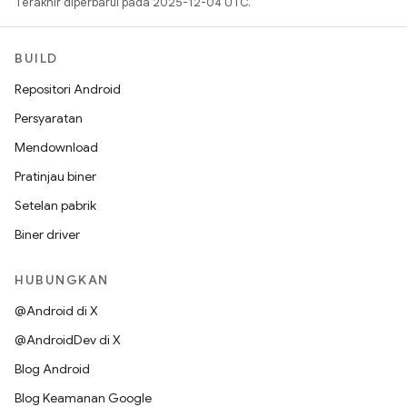
Terakhir diperbarui pada 2025-12-04 UTC.
BUILD
Repositori Android
Persyaratan
Mendownload
Pratinjau biner
Setelan pabrik
Biner driver
HUBUNGKAN
@Android di X
@AndroidDev di X
Blog Android
Blog Keamanan Google