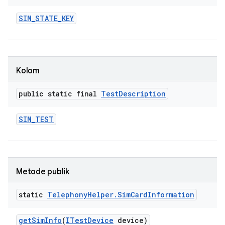
SIM
_
STATE
_
KEY
Kolom
public static final
Test
Description
SIM
_
TEST
Metode publik
static
Telephony
Helper
.
Sim
Card
Information
get
Sim
Info
(
ITest
Device
device)