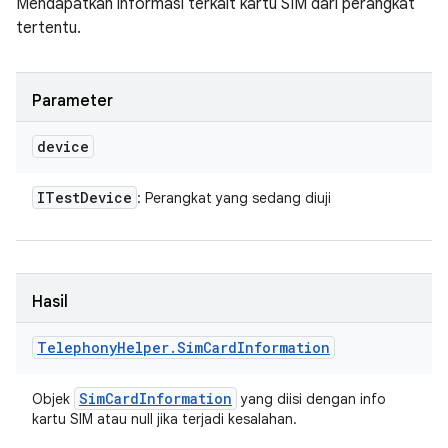
Mendapatkan informasi terkait kartu SIM dari perangkat
tertentu.
Parameter
device
ITest
Device
: Perangkat yang sedang diuji
Hasil
Telephony
Helper
.
Sim
Card
Information
Sim
Card
Information
Objek
yang diisi dengan info
kartu SIM atau null jika terjadi kesalahan.