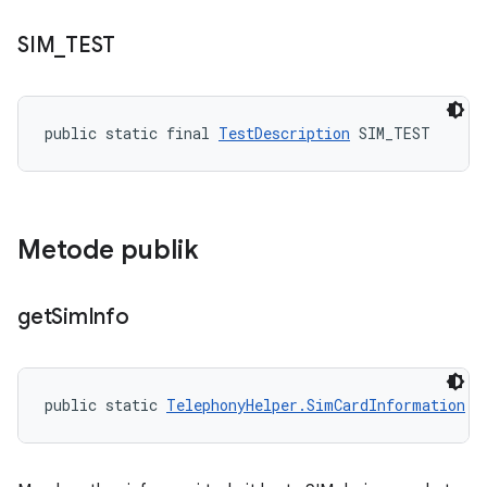
SIM
_
TEST
public static final 
TestDescription
 SIM_TEST
Metode publik
get
Sim
Info
public static 
TelephonyHelper.SimCardInformation
 g