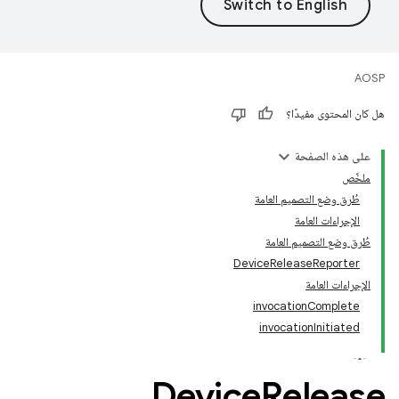
AOSP
هل كان المحتوى مفيدًا؟
على هذه الصفحة
ملخّص
طُرق وضع التصميم العامة
الإجراءات العامة
طُرق وضع التصميم العامة
DeviceReleaseReporter
الإجراءات العامة
invocationComplete
invocationInitiated
Device
Release