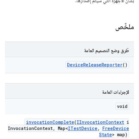
بشأن الأجهزة التي سيتم إصدارها.
ملخّص
طُرق وضع التصميم العامة
Device
Release
Reporter
()
الإجراءات العامة
void
invocation
Complete
(
IInvocation
Context
i
Invocation
Context
,
Map<
ITest
Device
,
Free
Device
State
> map)