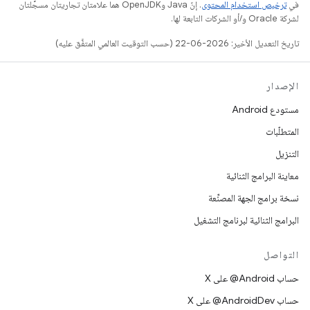
في
ترخيص استخدام المحتوى
. إنّ Java وOpenJDK هما علامتان تجاريتان مسجَّلتان
لشركة Oracle و/أو الشركات التابعة لها.
تاريخ التعديل الأخير: 2026-06-22 (حسب التوقيت العالمي المتفَّق عليه)
الإصدار
مستودع Android
المتطلّبات
التنزيل
معاينة البرامج الثنائية
نسخة برامج الجهة المصنِّعة
البرامج الثنائية لبرنامج التشغيل
التواصل
حساب ‎@Android على X
حساب ‎@AndroidDev على X