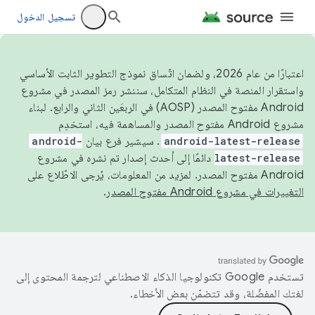
تسجيل الدخول
اعتبارًا من عام 2026، ولضمان اتّساق نموذج التطوير الثابت الأساسي
واستقرار المنصة في النظام المتكامل، سننشر رمز المصدر في مشروع
Android مفتوح المصدر (AOSP) في الربعَين الثاني والرابع. لبناء
مشروع Android مفتوح المصدر والمساهمة فيه، استخدِم
android-latest-release
. سيشير فرع بيان
android-
latest-release
دائمًا إلى أحدث إصدار تم نشره في مشروع
Android مفتوح المصدر. لمزيد من المعلومات، يُرجى الاطّلاع على
التغييرات في مشروع Android مفتوح المصدر
.
تستخدم Google تكنولوجيا الذكاء الاصطناعي لترجمة المحتوى إلى
لغتك المفضّلة، وقد تتضمّن بعض الأخطاء.