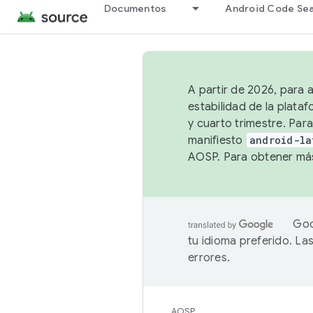
Documentos
Android Code Se
A partir de 2026, para 
estabilidad de la plata
y cuarto trimestre. Para
manifiesto
android-la
AOSP. Para obtener más
Goo
tu idioma preferido. L
errores.
AOSP