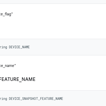
te_flag"
ring DEVICE_NAME
ice_name"
FEATURE
_
NAME
ring DEVICE_SNAPSHOT_FEATURE_NAME