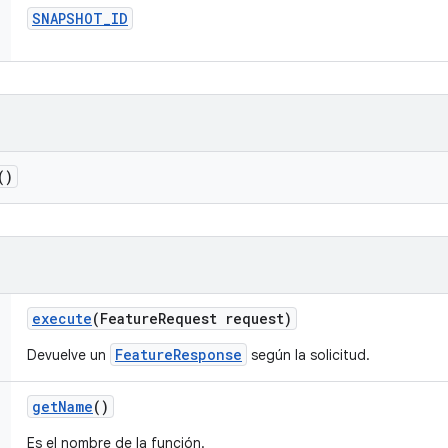
SNAPSHOT
_
ID
()
execute
(Feature
Request request)
FeatureResponse
Devuelve un
según la solicitud.
get
Name
()
Es el nombre de la función.