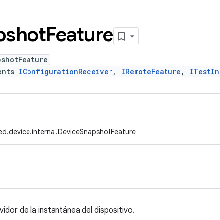
pshot
Feature
pshotFeature
ents
IConfigurationReceiver
,
IRemoteFeature
,
ITestIn
ed.device.internal.DeviceSnapshotFeature
vidor de la instantánea del dispositivo.