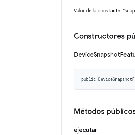
Valor de la constante: "sna
Constructores pú
Device
Snapshot
Feat
public DeviceSnapshot
Métodos público
ejecutar