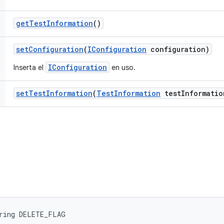
get
Test
Information
()
set
Configuration
(
IConfiguration
configuration)
IConfiguration
Inserta el
en uso.
set
Test
Information
(
Test
Information
test
Informatio
tring DELETE_FLAG