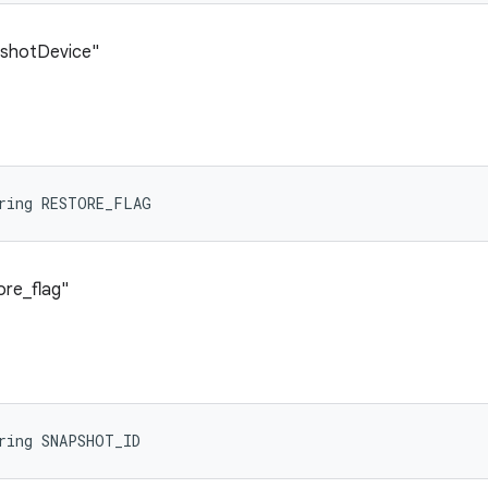
apshotDevice"
tring RESTORE_FLAG
ore_flag"
ring SNAPSHOT_ID