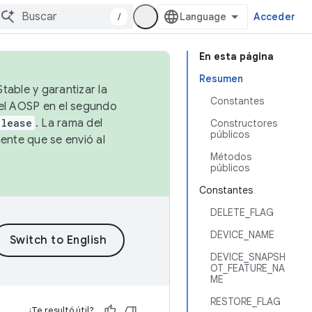
/
Acceder
En esta página
Resumen
table y garantizar la
Constantes
 el AOSP en el segundo
elease
. La rama del
Constructores
públicos
ente que se envió al
Métodos
públicos
Constantes
DELETE_FLAG
DEVICE_NAME
DEVICE_SNAPSH
OT_FEATURE_NA
ME
RESTORE_FLAG
¿Te resultó útil?