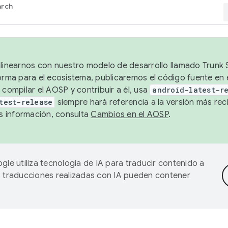
arch
alinearnos con nuestro modelo de desarrollo llamado Trunk S
forma para el ecosistema, publicaremos el código fuente en
 compilar el AOSP y contribuir a él, usa
android-latest-r
test-release
siempre hará referencia a la versión más reci
 información, consulta
Cambios en el AOSP
.
gle utiliza tecnología de IA para traducir contenido a
as traducciones realizadas con IA pueden contener