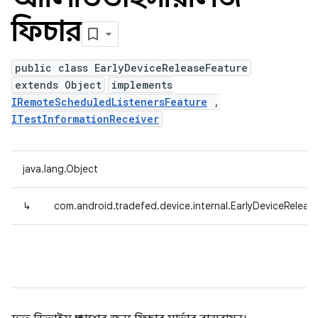
ফিচার
public class EarlyDeviceReleaseFeature
extends Object
implements
IRemoteScheduledListenersFeature
,
ITestInformationReceiver
java.lang.Object
↳
com.android.tradefed.device.internal.EarlyDeviceReleas