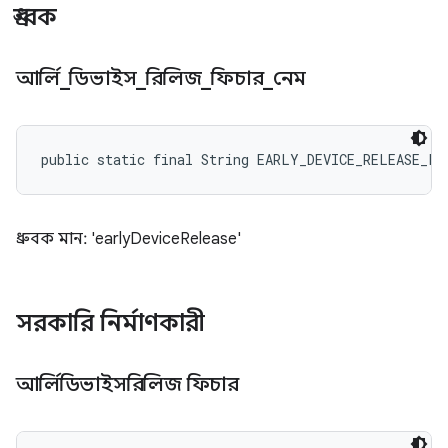
ধ্রুবক
আর্লি
_
ডিভাইস
_
রিলিজ
_
ফিচার
_
নেম
public static final String EARLY_DEVICE_RELEASE_FE
ধ্রুবক মান: 'earlyDeviceRelease'
সরকারি নির্মাণকারী
আর্লিডিভাইসরিলিজ ফিচার