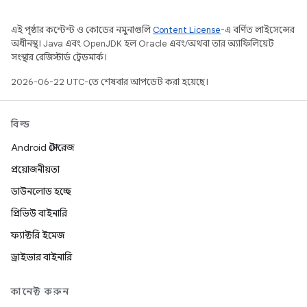
এই পৃষ্ঠার কন্টেন্ট ও কোডের নমুনাগুলি
Content License
-এ বর্ণিত লাইসেন্সের
অধীনস্থ। Java এবং OpenJDK হল Oracle এবং/অথবা তার অ্যাফিলিয়েট
সংস্থার রেজিস্টার্ড ট্রেডমার্ক।
2026-06-22 UTC-তে শেষবার আপডেট করা হয়েছে।
বিল্ড
Android স্টোরেজ
প্রয়োজনীয়তা
ডাউনলোড হচ্ছে
প্রিভিউ বাইনারি
ফ্যাক্টরি ইমেজ
ড্রাইভার বাইনারি
কানেক্ট করুন