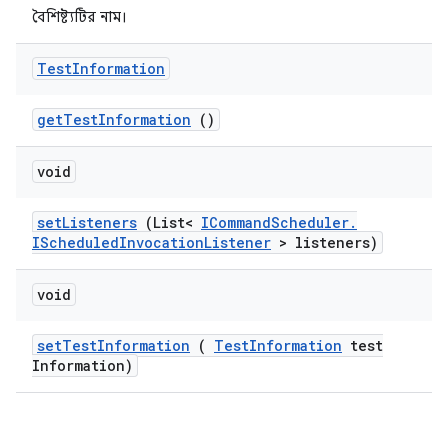
বৈশিষ্ট্যটির নাম।
Test
Information
get
Test
Information
()
void
set
Listeners
(List<
ICommand
Scheduler
.
IScheduled
Invocation
Listener
> listeners)
void
set
Test
Information
(
Test
Information
test
Information)