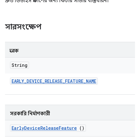
দ্রুত ডিভাইস প্রকাশের জন্য ফিচার সার্ভার বাস্তবায়ন।
সারসংক্ষেপ
ধ্রুবক
String
EARLY
_
DEVICE
_
RELEASE
_
FEATURE
_
NAME
সরকারি নির্মাণকারী
Early
Device
Release
Feature
()