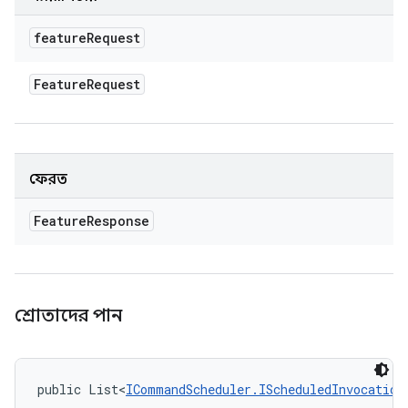
feature
Request
Feature
Request
ফেরত
Feature
Response
শ্রোতাদের পান
public List<
ICommandScheduler.IScheduledInvocation