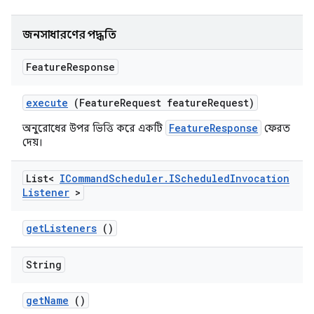
জনসাধারণের পদ্ধতি
Feature
Response
execute
(Feature
Request feature
Request)
FeatureResponse
অনুরোধের উপর ভিত্তি করে একটি
ফেরত
দেয়।
List<
ICommand
Scheduler
.
IScheduled
Invocation
Listener
>
get
Listeners
()
String
get
Name
()