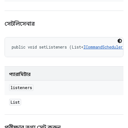
সেটলিসেনার
public void setListeners (List<
ICommandScheduler.I
প্যারামিটার
listeners
List
পরীক্ষার তথ্য সেট করুন