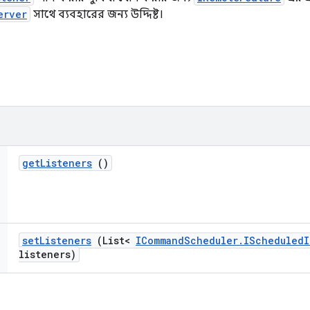
erver
সাথে ব্যবহারের জন্য উদ্দিষ্ট।
get
Listeners
()
set
Listeners
(List<
ICommand
Scheduler
.
IScheduled
I
listeners)