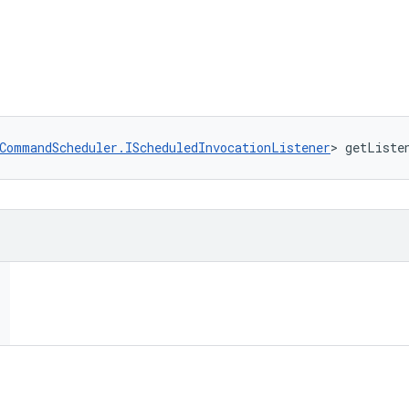
CommandScheduler.IScheduledInvocationListener
> getListe