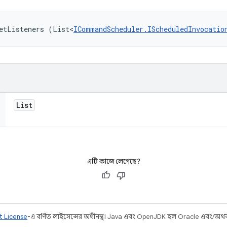
etListeners (List<
ICommandScheduler.IScheduledInvocatio
List
এটি কাজে লেগেছে?
t License
-এ বর্ণিত লাইসেন্সের অধীনস্থ। Java এবং OpenJDK হল Oracle এবং/অথবা তার