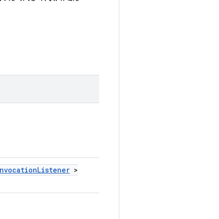
nvocation
Listener
>