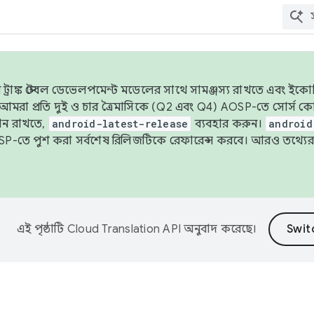
াঙ্ক স্টেবল ডেভেলপমেন্ট মডেলের সাথে সামঞ্জস্য রাখতে এবং ইকোসিস্ট
ে, আমরা প্রতি দুই ও চার ত্রৈমাসিকে (Q2 এবং Q4) AOSP-তে সোর্স
ান রাখতে,
android-latest-release
ব্যবহার করুন।
android
বদা AOSP-তে পুশ করা সর্বশেষ রিলিজটিকে রেফারেন্স করবে। আরও তথ্যের
এই পৃষ্ঠাটি
Cloud Translation API
অনুবাদ করেছে।