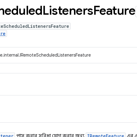
heduled
Listeners
Feature
teScheduledListenersFeature
ure
e.internal.IRemoteScheduledListenersFeature
stener
পাস করার সুবিধা যোগ করার জন্য
IRemoteFeature
এর এ