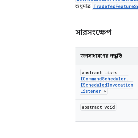
শুধুমাত্র
TradefedFeatureS
সারসংক্ষেপ
জনসাধারণের পদ্ধতি
abstract List<
ICommand
Scheduler
.
IScheduled
Invocation
Listener
>
abstract void