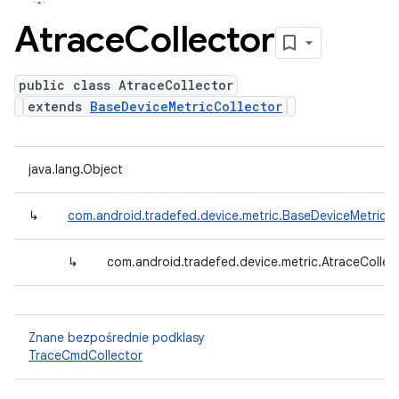
Atrace
Collector
public class AtraceCollector
extends
BaseDeviceMetricCollector
java.lang.Object
↳
com.android.tradefed.device.metric.BaseDeviceMetricCo
↳
com.android.tradefed.device.metric.AtraceCollec
Znane bezpośrednie podklasy
TraceCmdCollector