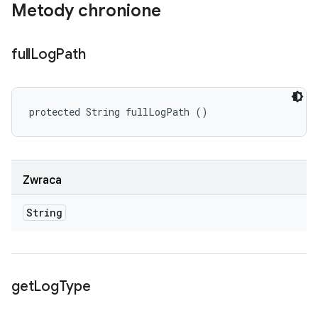
Metody chronione
full
Log
Path
protected String fullLogPath ()
Zwraca
String
get
Log
Type