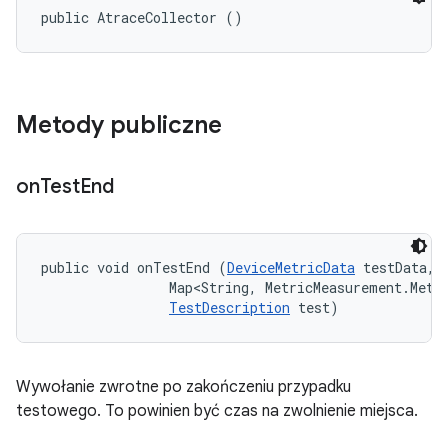
public AtraceCollector ()
Metody publiczne
on
Test
End
public void onTestEnd (
DeviceMetricData
 testData, 

                Map<String, MetricMeasurement.Metri
TestDescription
 test)
Wywołanie zwrotne po zakończeniu przypadku
testowego. To powinien być czas na zwolnienie miejsca.