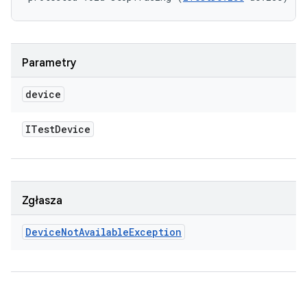
Parametry
device
ITest
Device
Zgłasza
Device
Not
Available
Exception