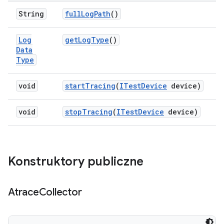
String
full
Log
Path
()
Log
get
Log
Type
()
Data
Type
void
start
Tracing
(
ITest
Device
device)
void
stop
Tracing
(
ITest
Device
device)
Konstruktory publiczne
Atrace
Collector