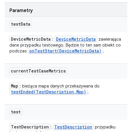
Parametry
test
Data
Device
Metric
Data
Device
Metric
Data
:
zawierająca
dane przypadku testowego. Będzie to ten sam obiekt co
onTestStart(
Device
Metric
Data)
podczas
.
current
Test
Case
Metrics
Map
: bieżąca mapa danych przekazywana do
testEnded(
Test
Description
,
Map)
.
test
Test
Description
Test
Description
:
przypadku