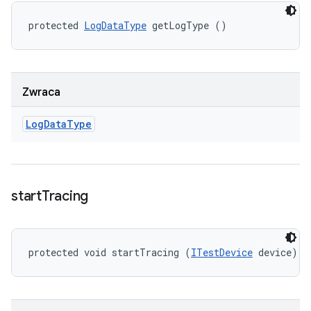
protected 
LogDataType
 getLogType ()
Zwraca
Log
Data
Type
start
Tracing
protected void startTracing (
ITestDevice
 device)