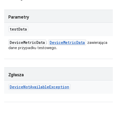
Parametry
test
Data
Device
Metric
Data
Device
Metric
Data
:
zawierająca
dane przypadku testowego.
Zgłasza
Device
Not
Available
Exception