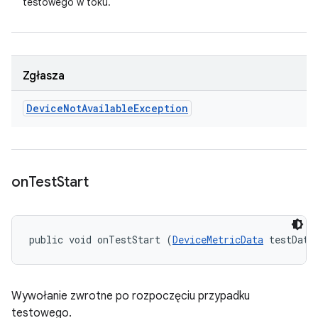
testowego w toku.
Zgłasza
Device
Not
Available
Exception
on
Test
Start
public void onTestStart (
DeviceMetricData
 testData
Wywołanie zwrotne po rozpoczęciu przypadku
testowego.