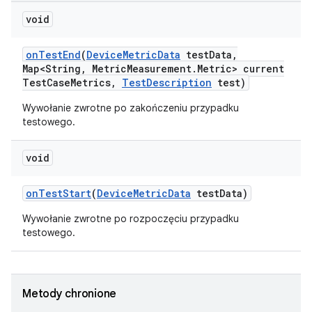
void
on
Test
End
(
Device
Metric
Data
test
Data
,
Map<String
,
Metric
Measurement
.
Metric> current
Test
Case
Metrics
,
Test
Description
test)
Wywołanie zwrotne po zakończeniu przypadku
testowego.
void
on
Test
Start
(
Device
Metric
Data
test
Data)
Wywołanie zwrotne po rozpoczęciu przypadku
testowego.
Metody chronione