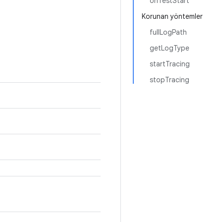
onTestStart
Korunan yöntemler
fullLogPath
getLogType
startTracing
stopTracing