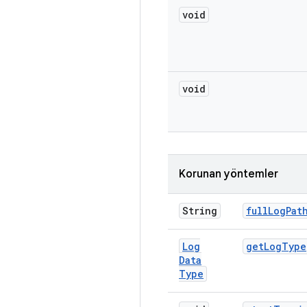
void
void
Korunan yöntemler
String
full
Log
Pat
Log
get
Log
Type
Data
Type