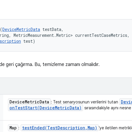
(
DeviceMetricData
 testData, 

ring, MetricMeasurement.Metric> currentTestCaseMetrics, 

scription
 test)
de geri çağırma. Bu, temizleme zamanı olmalıdır.
Device
Metric
Data
Devi
: Test senaryosunun verilerini tutan
onTestStart(
Device
Metric
Data)
sırasındakiyle aynı nesne 
Map
testEnded(
Test
Description
,
Map)
:
'ye iletilen metrik