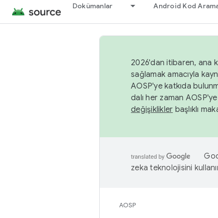
Dokümanlar
Android Kod Arama
2026'dan itibaren, ana k
sağlamak amacıyla kayn
AOSP'ye katkıda bulunm
dalı her zaman AOSP'ye 
değişiklikler
başlıklı maka
Goog
zeka teknolojisini kullanı
AOSP