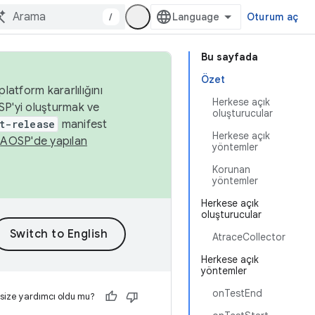
/
Oturum aç
Bu sayfada
Özet
latform kararlılığını
Herkese açık
SP'yi oluşturmak ve
oluşturucular
t-release
manifest
Herkese açık
n
AOSP'de yapılan
yöntemler
Korunan
yöntemler
Herkese açık
oluşturucular
AtraceCollector
Herkese açık
yöntemler
onTestEnd
 size yardımcı oldu mu?