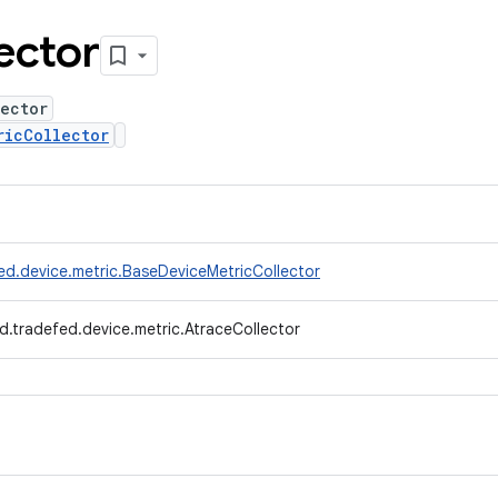
ector
ector
ricCollector
ed.device.metric.BaseDeviceMetricCollector
d.tradefed.device.metric.AtraceCollector