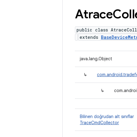
Atrace
Coll
public class AtraceColl
extends
BaseDeviceMet
java.lang.Object
↳
com.android.tradef
↳
com.androi
Bilinen doğrudan alt sınıflar
TraceCmdCollector