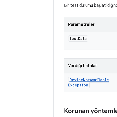
Bir test durumu başlatıldığın
Parametreler
test
Data
Verdiği hatalar
Device
Not
Available
Exception
Korunan yönteml