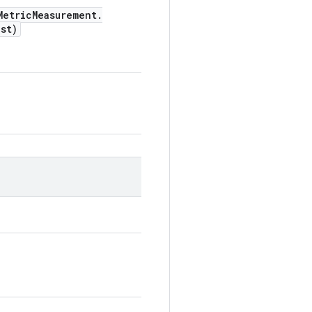
etric
Measurement
.
st)