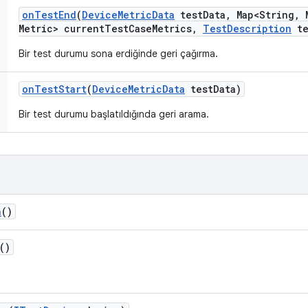
on
Test
End
(
Device
Metric
Data
test
Data
,
Map<String
,
M
Metric> current
Test
Case
Metrics
,
Test
Description
te
Bir test durumu sona erdiğinde geri çağırma.
on
Test
Start
(
Device
Metric
Data
test
Data)
Bir test durumu başlatıldığında geri arama.
h
()
()