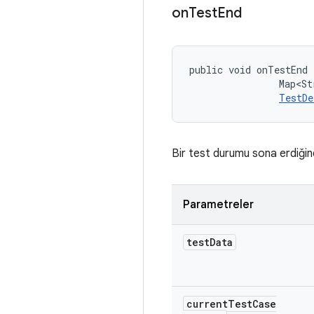
on
Test
End
public void onTestEnd 
                Map<St
TestDe
Bir test durumu sona erdiğin
Parametreler
test
Data
current
Test
Case