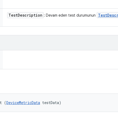
Test
Description
Test
Desc
: Devam eden test durumunun
t (
DeviceMetricData
 testData)