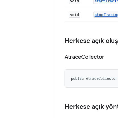
void
start
Traci
void
stop
Tracin
Herkese açık oluş
Atrace
Collector
public AtraceCollector
Herkese açık yön