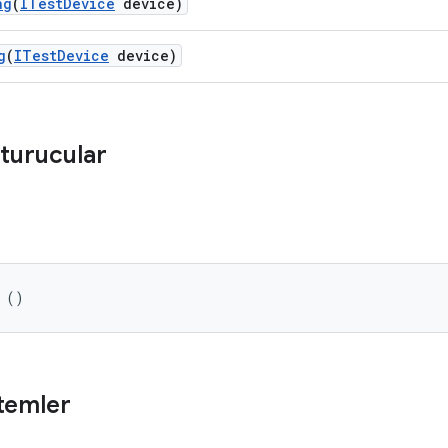
ng
(
ITest
Device
device)
g
(
ITest
Device
device)
turucular
 ()
temler