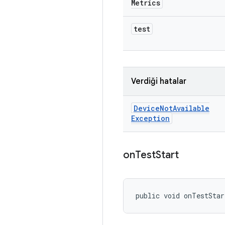
Metrics
test
Verdiği hatalar
Device
Not
Available
Exception
on
Test
Start
public void onTestStar