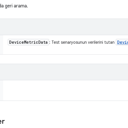
da geri arama.
Device
Metric
Data
Devi
: Test senaryosunun verilerini tutan
er