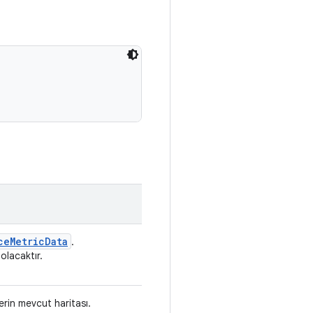
ce
Metric
Data
.
olacaktır.
lerin mevcut haritası.