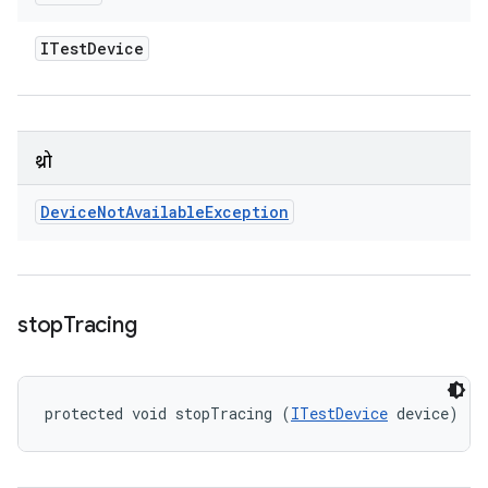
ITest
Device
थ्रो
Device
Not
Available
Exception
stop
Tracing
protected void stopTracing (
ITestDevice
 device)