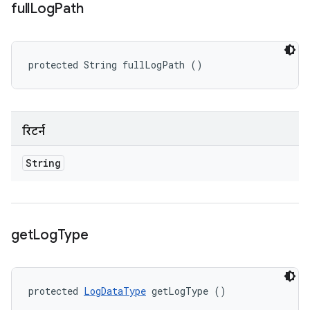
full
Log
Path
protected String fullLogPath ()
रिटर्न
String
get
Log
Type
protected 
LogDataType
 getLogType ()