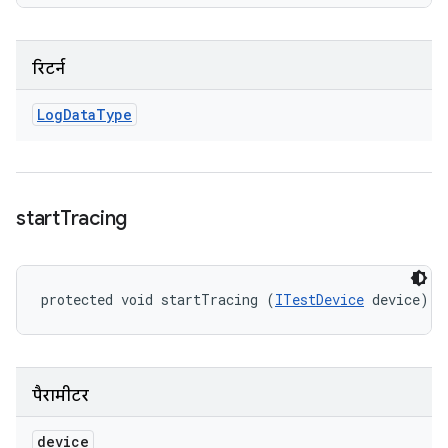
रिटर्न
Log
Data
Type
start
Tracing
protected void startTracing (
ITestDevice
 device)
पैरामीटर
device