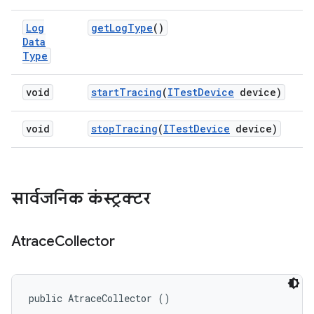
Log
get
Log
Type
()
Data
Type
void
start
Tracing
(
ITest
Device
device)
void
stop
Tracing
(
ITest
Device
device)
सार्वजनिक कंस्ट्रक्टर
Atrace
Collector
public AtraceCollector ()