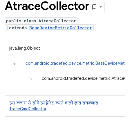
Atrace
Collector
public class AtraceCollector
extends
BaseDeviceMetricCollector
java.lang.Object
↳
com.android.tradefed.device.metric.BaseDeviceMetric
↳
com.android.tradefed.device.metric.AtraceCol
इस क्लास से सीधे इनहेरिट करने वाली ज्ञात सबक्लास
TraceCmdCollector