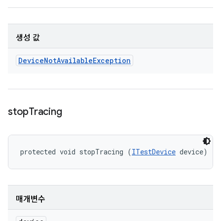
생성 값
Device
Not
Available
Exception
stop
Tracing
protected void stopTracing (
ITestDevice
 device)
매개변수