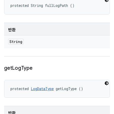
protected String fullLogPath ()
반환
String
get
Log
Type
protected 
LogDataType
 getLogType ()
반환