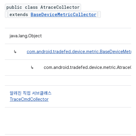
public class AtraceCollector
extends
BaseDeviceMetricCollector
java.lang.Object
↳
com.android.tradefed.device.metric.BaseDeviceMetric
↳
com.android.tradefed.device.metric.AtraceCol
알려진 직접 서브클래스
TraceCmdCollector