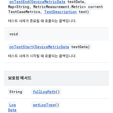
on
Test
End
(
Device
Metric
Data
test
Data
,
Map<String
,
Metric
Measurement
.
Metric> current
Test
Case
Metrics
,
Test
Description
test)
테스트 사례가 종료될 때 호출되는 콜백입니다.
void
on
Test
Start
(
Device
Metric
Data
test
Data)
테스트 사례가 시작될 때 호출되는 콜백입니다.
보호된 메서드
String
full
Log
Path
()
Log
get
Log
Type
()
Data