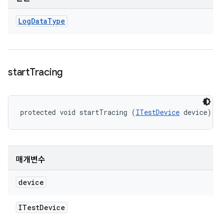
Log
Data
Type
start
Tracing
protected void startTracing (
ITestDevice
 device)
매개변수
device
ITest
Device