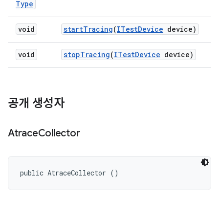
Type
void
start
Tracing
(
ITest
Device
device)
void
stop
Tracing
(
ITest
Device
device)
공개 생성자
Atrace
Collector
public AtraceCollector ()