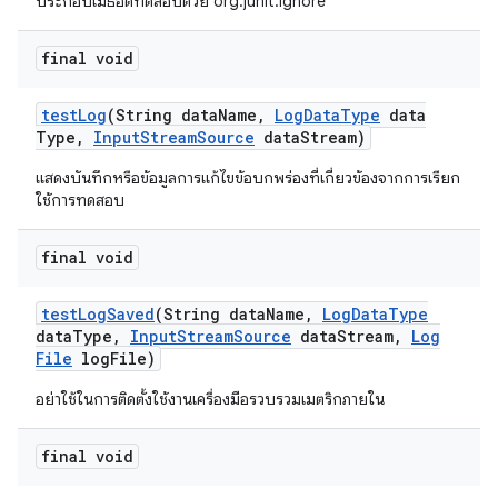
ประกอบเมธอดทดสอบด้วย org.junit.Ignore
final void
test
Log
(String data
Name
,
Log
Data
Type
data
Type
,
Input
Stream
Source
data
Stream)
แสดงบันทึกหรือข้อมูลการแก้ไขข้อบกพร่องที่เกี่ยวข้องจากการเรียก
ใช้การทดสอบ
final void
test
Log
Saved
(String data
Name
,
Log
Data
Type
data
Type
,
Input
Stream
Source
data
Stream
,
Log
File
log
File)
อย่าใช้ในการติดตั้งใช้งานเครื่องมือรวบรวมเมตริกภายใน
final void