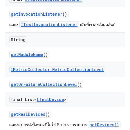
get
Invocation
Listener
()
ITestInvocationListener
แสดง
เดิมที่เราส่งต่อผลลัพธ์
String
get
Module
Name
()
IMetric
Collector
.
Metric
Collection
Level
get
On
Failure
Collection
Level
()
final List<
ITest
Device
>
get
Real
Devices
()
getDevices()
แสดงอุปกรณ์ทั้งหมดที่ไม่ใช่ Stub จากรายการ