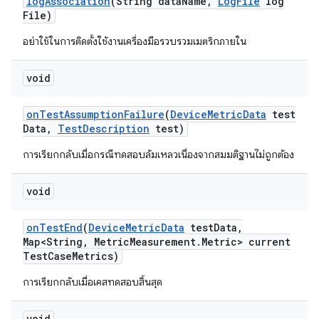
log
Association
(String data
Name
,
Log
File
log
File)
อย่าใช้ในการติดตั้งใช้งานเครื่องมือรวบรวมเมตริกภายใน
void
on
Test
Assumption
Failure
(
Device
Metric
Data
test
Data
,
Test
Description
test)
การเรียกกลับเมื่อกรณีทดสอบล้มเหลวเนื่องจากสมมติฐานไม่ถูกต้อง
void
on
Test
End
(
Device
Metric
Data
test
Data
,
Map<String
,
Metric
Measurement
.
Metric> current
Test
Case
Metrics)
การเรียกกลับเมื่อเคสทดสอบสิ้นสุด
void