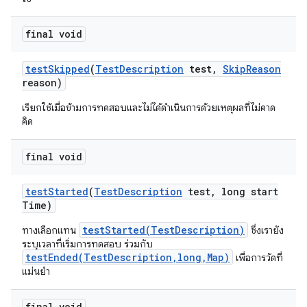
final void
test
Skipped
(
Test
Description
test
,
Skip
Reason
reason)
เรียกใช้เมื่อข้ามการทดสอบและไม่ได้ดำเนินการด้วยเหตุผลที่ไม่คาด
คิด
final void
test
Started
(
Test
Description
test
,
long start
Time)
testStarted(TestDescription)
ทางเลือกแทน
ซึ่งเรายัง
ระบุเวลาที่เริ่มการทดสอบ ร่วมกับ
testEnded(TestDescription,long,Map)
เพื่อการวัดที่
แม่นยำ
final void