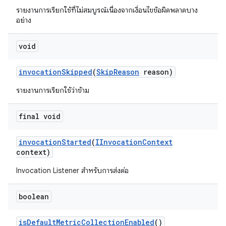
รายงานการเรียกใช้ที่ไม่สมบูรณ์เนื่องจากเงื่อนไขข้อผิดพลาดบาง
อย่าง
void
invocation
Skipped
(
Skip
Reason
reason)
รายงานการเรียกใช้ว่าข้าม
final void
invocation
Started
(
IInvocation
Context
context)
Invocation Listener สำหรับการส่งต่อ
boolean
is
Default
Metric
Collection
Enabled
()