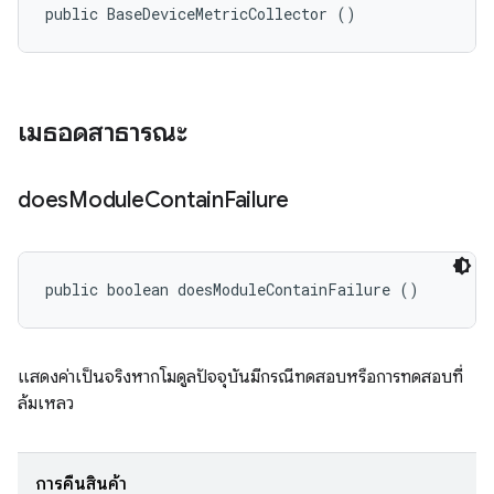
public BaseDeviceMetricCollector ()
เมธอดสาธารณะ
does
Module
Contain
Failure
public boolean doesModuleContainFailure ()
แสดงค่าเป็นจริงหากโมดูลปัจจุบันมีกรณีทดสอบหรือการทดสอบที่
ล้มเหลว
การคืนสินค้า