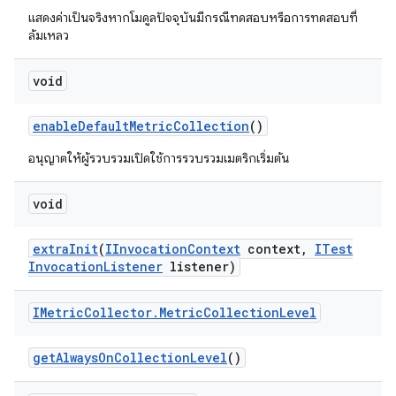
แสดงค่าเป็นจริงหากโมดูลปัจจุบันมีกรณีทดสอบหรือการทดสอบที่
ล้มเหลว
void
enable
Default
Metric
Collection
()
อนุญาตให้ผู้รวบรวมเปิดใช้การรวบรวมเมตริกเริ่มต้น
void
extra
Init
(
IInvocation
Context
context
,
ITest
Invocation
Listener
listener)
IMetric
Collector
.
Metric
Collection
Level
get
Always
On
Collection
Level
()