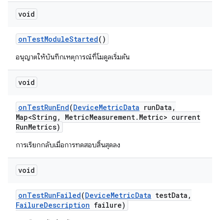
void
on
Test
Module
Started
()
อนุญาตให้บันทึกเหตุการณ์ที่โมดูลเริ่มต้น
void
on
Test
Run
End
(
Device
Metric
Data
run
Data
,
Map<String
,
Metric
Measurement
.
Metric> current
Run
Metrics)
การเรียกกลับเมื่อการทดสอบสิ้นสุดลง
void
on
Test
Run
Failed
(
Device
Metric
Data
test
Data
,
Failure
Description
failure)