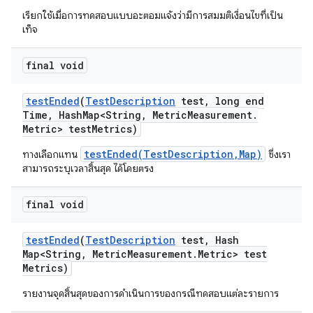
เรียกใช้เมื่อการทดสอบแบบอะตอมแจ้งว่ามีการสมมติเงื่อนไขที่เป็น
เท็จ
final void
test
Ended
(
Test
Description
test
,
long end
Time
,
Hash
Map<String
,
Metric
Measurement
.
Metric> test
Metrics)
testEnded(TestDescription,Map)
ทางเลือกแทน
ซึ่งเรา
สามารถระบุเวลาสิ้นสุด ได้โดยตรง
final void
test
Ended
(
Test
Description
test
,
Hash
Map<String
,
Metric
Measurement
.
Metric> test
Metrics)
รายงานจุดสิ้นสุดของการดำเนินการของกรณีทดสอบแต่ละรายการ