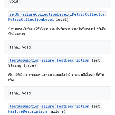
void
set
On
Failure
Collection
Level
(
IMetric
Collector
.
Metric
Collection
Level
level)
กำหนดระดับที่ควรให้ตัวรวบรวมบันทึกรวบรวมบันทึกระหว่างที่เกิด
ข้อผิดพลาด
final void
test
Assumption
Failure
(
Test
Description
test
,
String trace)
เรียกใช้เมื่อการทดสอบแบบอะตอมแจ้งว่ามีการสมมติเงื่อนไขที่เป็น
เท็จ
final void
test
Assumption
Failure
(
Test
Description
test
,
Failure
Description
failure)