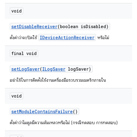
void
set
Disable
Receiver
(boolean is
Disabled)
IDeviceActionReceiver
ตั้งค่าว่าจะปิดใช้
หรือไม่
final void
set
Log
Saver
(
ILog
Saver
log
Saver)
อย่าใช้ในการติดตั้งใช้งานเครื่องมือรวบรวมเมตริกภายใน
void
set
Module
Contains
Failure
()
ตั้งค่าว่าโมดูลมีความล้มเหลวหรือไม่ (กรณีทดสอบ การทดสอบ)