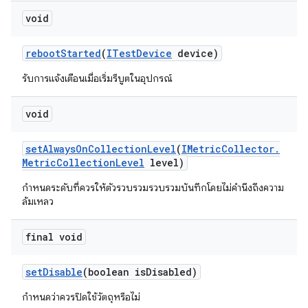
void
reboot
Started
(
ITest
Device
device)
รับการแจ้งเตือนเมื่อเริ่มรีบูตในอุปกรณ์
void
set
Always
On
Collection
Level
(
IMetric
Collector
.
Metric
Collection
Level
level)
กำหนดระดับที่ควรให้ตัวรวบรวมรวบรวมบันทึกโดยไม่คำนึงถึงความ
ล้มเหลว
final void
set
Disable
(boolean is
Disabled)
กำหนดว่าควรปิดใช้วัตถุหรือไม่