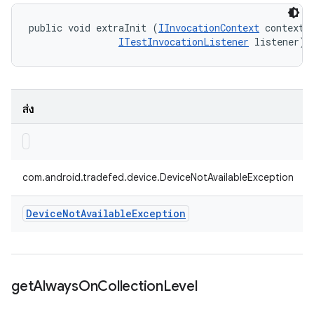
public void extraInit (
IInvocationContext
 context, 
ITestInvocationListener
 listener)
ส่ง
com.android.tradefed.device.DeviceNotAvailableException
Device
Not
Available
Exception
get
Always
On
Collection
Level