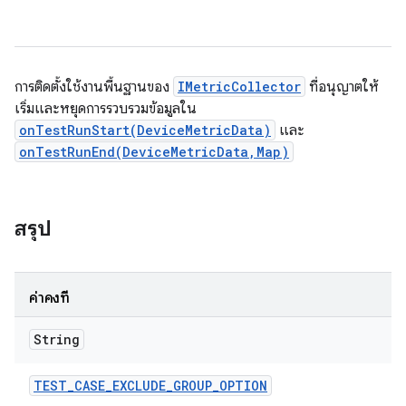
การติดตั้งใช้งานพื้นฐานของ
IMetricCollector
ที่อนุญาตให้
เริ่มและหยุดการรวบรวมข้อมูลใน
onTestRunStart(DeviceMetricData)
และ
onTestRunEnd(DeviceMetricData,Map)
สรุป
ค่าคงที่
String
TEST
_
CASE
_
EXCLUDE
_
GROUP
_
OPTION