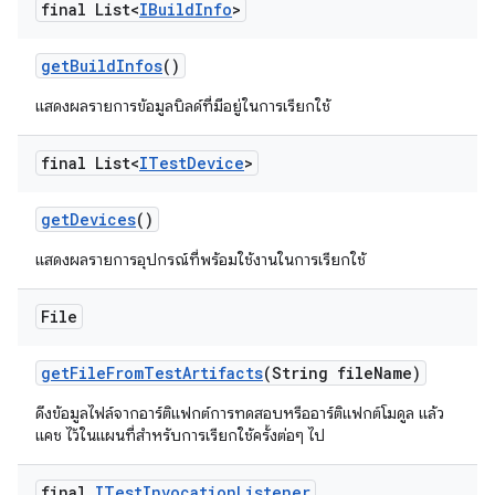
final List<
IBuild
Info
>
get
Build
Infos
()
แสดงผลรายการข้อมูลบิลด์ที่มีอยู่ในการเรียกใช้
final List<
ITest
Device
>
get
Devices
()
แสดงผลรายการอุปกรณ์ที่พร้อมใช้งานในการเรียกใช้
File
get
File
From
Test
Artifacts
(String file
Name)
ดึงข้อมูลไฟล์จากอาร์ติแฟกต์การทดสอบหรืออาร์ติแฟกต์โมดูล แล้ว
แคช ไว้ในแผนที่สำหรับการเรียกใช้ครั้งต่อๆ ไป
final
ITest
Invocation
Listener