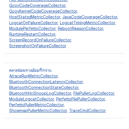
GcovCodeCoverageCollector
,
GcovKernelCodeCoverageCollector
,
HostStatsdMetricCollector
,
JavaCodeCoverageCollector
,
LogcatOnFailureCollector
,
LogcatTimingMetricCollector
,
ModulePerfettoCollector
,
RebootReasonCollector
,
RuntimeRestartCollector
,
ScreenRecordOnFailureCollector
,
ScreenshotOnFailureCollector
คลาสย่อยทางอ้อมที่ทราบ
AtraceRunMetricCollector
,
BluetoothConnectionLatencyCollector
,
BluetoothConnectionStateCollector
,
BluetoothHciSnoopLogCollector
,
FilePullerLogCollector
,
ModuleLogcatCollector
,
PerfettoFilePullerCollector
,
PerfettoPullerMetricCollector
,
ShowmapPullerMetricCollector
,
TraceCmdCollector