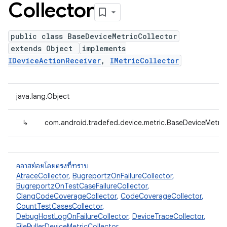
Collector
public class BaseDeviceMetricCollector
extends Object
implements
IDeviceActionReceiver
,
IMetricCollector
java.lang.Object
↳
com.android.tradefed.device.metric.BaseDeviceMetric
คลาสย่อยโดยตรงที่ทราบ
AtraceCollector
,
BugreportzOnFailureCollector
,
BugreportzOnTestCaseFailureCollector
,
ClangCodeCoverageCollector
,
CodeCoverageCollector
,
CountTestCasesCollector
,
DebugHostLogOnFailureCollector
,
DeviceTraceCollector
,
FilePullerDeviceMetricCollector
,