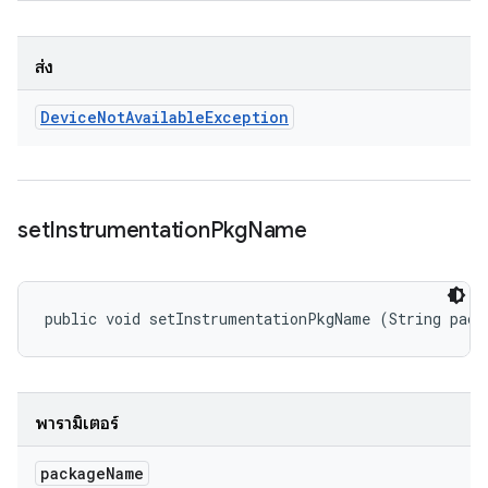
ส่ง
Device
Not
Available
Exception
set
Instrumentation
Pkg
Name
public void setInstrumentationPkgName (String pack
พารามิเตอร์
package
Name