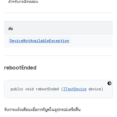
สำหรับกรณีทดสอบ
ส่ง
Device
Not
Available
Exception
reboot
Ended
public void rebootEnded (
ITestDevice
 device)
รับการแจ้งเตือนเมื่อการรีบูตในอุปกรณ์เสร็จสิ้น