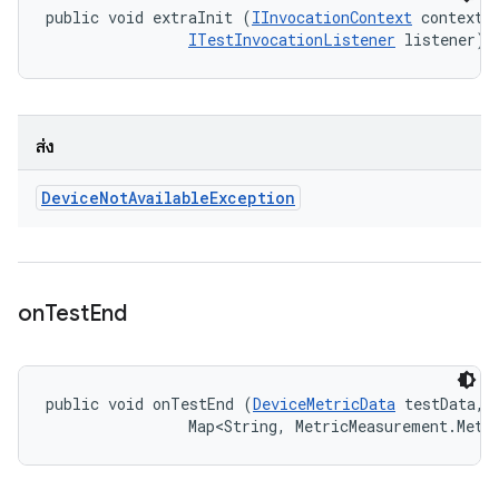
public void extraInit (
IInvocationContext
 context, 
ITestInvocationListener
 listener)
ส่ง
Device
Not
Available
Exception
on
Test
End
public void onTestEnd (
DeviceMetricData
 testData, 

                Map<String, MetricMeasurement.Metr