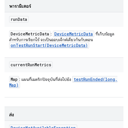
พารามิเตอร์
run
Data
Device
Metric
Data
Device
Metric
Data
:
ที่เก็บข้อมูล
สําหรับการเรียกใช้ จะเป็นออบเจ็กต์เดียวกันกับตอน
onTestRunStart(
Device
Metric
Data)
current
Run
Metrics
Map
testRunEnded(
long
,
: แผนที่เมตริกปัจจุบันที่ส่งไปยัง
Map)
ส่ง
Device
Not
Available
Exception