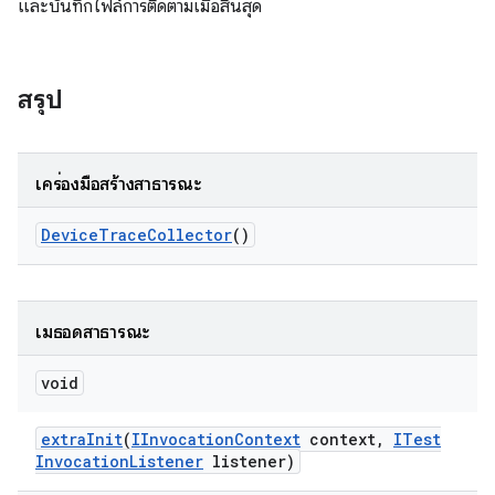
และบันทึกไฟล์การติดตามเมื่อสิ้นสุด
สรุป
เครื่องมือสร้างสาธารณะ
Device
Trace
Collector
()
เมธอดสาธารณะ
void
extra
Init
(
IInvocation
Context
context
,
ITest
Invocation
Listener
listener)