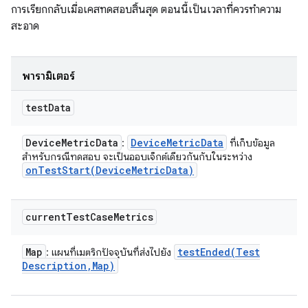
การเรียกกลับเมื่อเคสทดสอบสิ้นสุด ตอนนี้เป็นเวลาที่ควรทำความ
สะอาด
พารามิเตอร์
test
Data
Device
Metric
Data
Device
Metric
Data
:
ที่เก็บข้อมูล
สำหรับกรณีทดสอบ จะเป็นออบเจ็กต์เดียวกันกับในระหว่าง
onTestStart(
Device
Metric
Data)
current
Test
Case
Metrics
Map
testEnded(
Test
: แผนที่เมตริกปัจจุบันที่ส่งไปยัง
Description
,
Map)