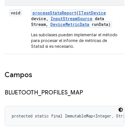
void
process
Stats
Report
(
ITest
Device
device
,
Input
Stream
Source
data
Stream
,
Device
Metric
Data
run
Data)
Las subclases pueden implementar el método
para procesar el informe de métricas de
Statsd si es necesario.
Campos
BLUETOOTH
_
PROFILES
_
MAP
protected static final ImmutableMap<Integer, Stri