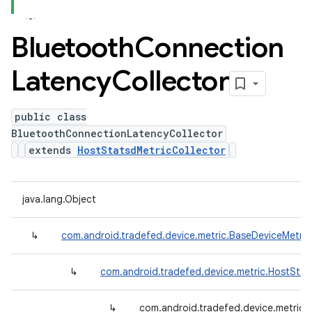
Bluetooth
Connection
Latency
Collector
public class
BluetoothConnectionLatencyCollector
extends
HostStatsdMetricCollector
java.lang.Object
↳
com.android.tradefed.device.metric.BaseDeviceMetric
↳
com.android.tradefed.device.metric.HostStat
↳
com.android.tradefed.device.metric