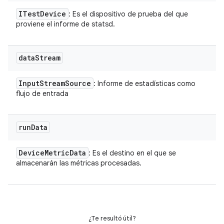
ITest
Device
: Es el dispositivo de prueba del que
proviene el informe de statsd.
data
Stream
Input
Stream
Source
: Informe de estadísticas como
flujo de entrada
run
Data
Device
Metric
Data
: Es el destino en el que se
almacenarán las métricas procesadas.
¿Te resultó útil?