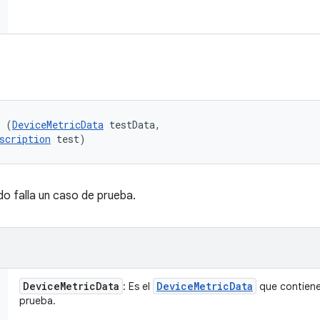
l (
DeviceMetricData
 testData, 

scription
 test)
o falla un caso de prueba.
Device
Metric
Data
Device
Metric
Data
: Es el
que contiene
prueba.