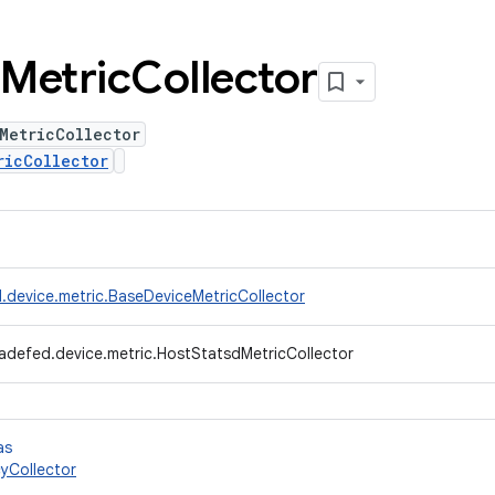
Metric
Collector
MetricCollector
ricCollector
.device.metric.BaseDeviceMetricCollector
adefed.device.metric.HostStatsdMetricCollector
as
yCollector