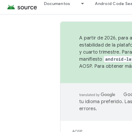
Documentos
Android Code Se
A partir de 2026, para 
estabilidad de la plata
y cuarto trimestre. Para
manifiesto
android-la
AOSP. Para obtener más
Goo
tu idioma preferido. L
errores.
AOSP