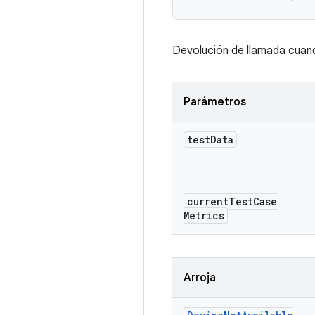
Devolución de llamada cuand
Parámetros
test
Data
current
Test
Case
Metrics
Arroja