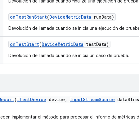
Devolución de llamada cuando finaliza una ejecución de prueba
on
Test
Run
Start
(
Device
Metric
Data
run
Data)
Devolución de llamada cuando se inicia una ejecución de prueb
on
Test
Start
(
Device
Metric
Data
test
Data)
Devolución de llamada cuando se inicia un caso de prueba.
Report
(
ITest
Device
device
,
Input
Stream
Source
data
Stre
eden implementar el método para procesar el informe de métricas de