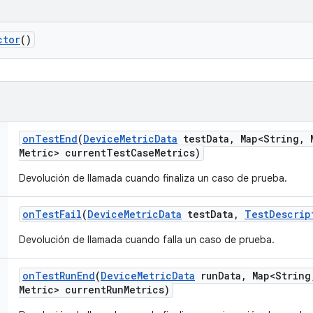
ctor
()
on
Test
End
(
Device
Metric
Data
test
Data
,
Map<String
,
M
Metric> current
Test
Case
Metrics)
Devolución de llamada cuando finaliza un caso de prueba.
on
Test
Fail
(
Device
Metric
Data
test
Data
,
Test
Descrip
Devolución de llamada cuando falla un caso de prueba.
on
Test
Run
End
(
Device
Metric
Data
run
Data
,
Map<String
Metric> current
Run
Metrics)