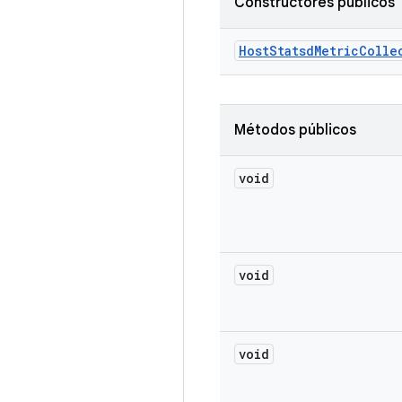
Constructores públicos
Host
Statsd
Metric
Colle
Métodos públicos
void
void
void