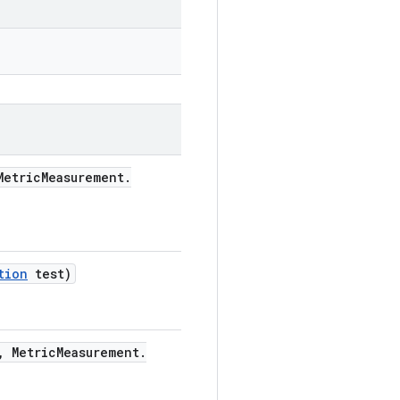
etric
Measurement
.
tion
test)
,
Metric
Measurement
.