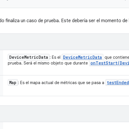
o finaliza un caso de prueba. Este debería ser el momento de l
Device
Metric
Data
Device
Metric
Data
: Es el
que contiene
onTestStart(
Dev
prueba. Será el mismo objeto que durante
Map
testEnded
: Es el mapa actual de métricas que se pasa a