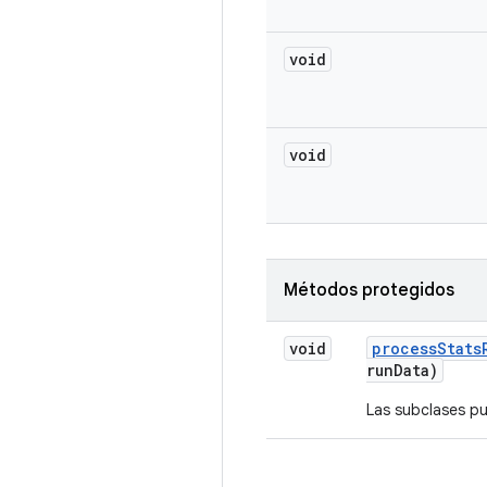
void
void
Métodos protegidos
void
process
Stats
run
Data)
Las subclases pu