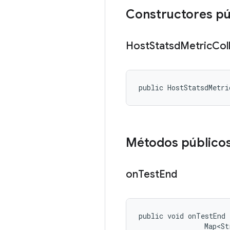
Constructores pú
Host
Statsd
Metric
Col
public HostStatsdMetri
Métodos público
on
Test
End
public void onTestEnd 
                Map<St