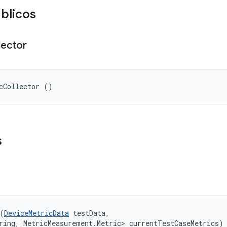
blicos
lector
cCollector ()
s
(
DeviceMetricData
 testData, 

ring, MetricMeasurement.Metric> currentTestCaseMetrics)