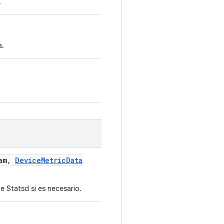
.
a.
am
,
Device
Metric
Data
 Statsd si es necesario.