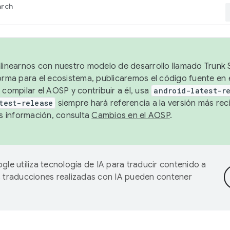
arch
alinearnos con nuestro modelo de desarrollo llamado Trunk S
forma para el ecosistema, publicaremos el código fuente en
 compilar el AOSP y contribuir a él, usa
android-latest-r
test-release
siempre hará referencia a la versión más reci
 información, consulta
Cambios en el AOSP
.
gle utiliza tecnología de IA para traducir contenido a
as traducciones realizadas con IA pueden contener