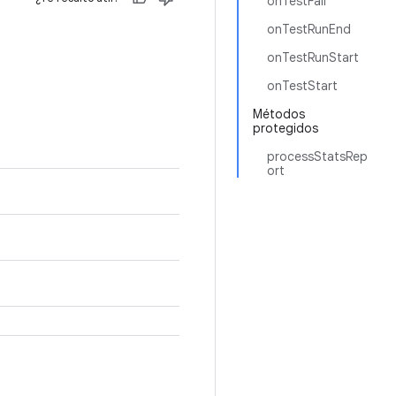
onTestFail
onTestRunEnd
onTestRunStart
onTestStart
Métodos
protegidos
processStatsRep
ort