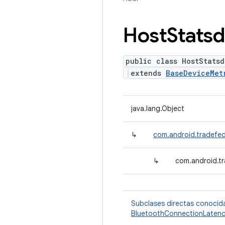
Host
Statsd
public class HostStatsd
extends
BaseDeviceMet
java.lang.Object
↳
com.android.tradefed
↳
com.android.tr
Subclases directas conocid
BluetoothConnectionLatenc