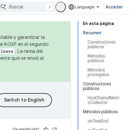
/
Acceder
En esta página
Resumen
table y garantizar la
Constructores
 el AOSP en el segundo
públicos
elease
. La rama del
Métodos
ente que se envió al
públicos
Métodos
protegidos
Constructores
públicos
HostStatsdMetri
cCollector
Métodos públicos
onTestEnd
¿Te resultó útil?