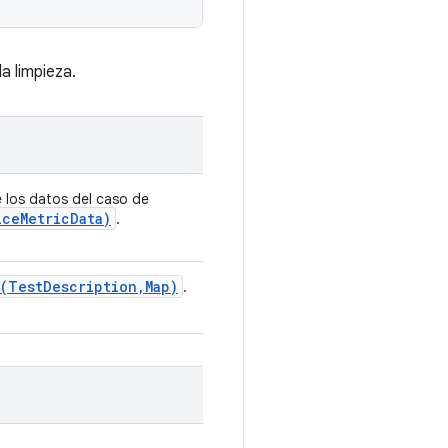
a limpieza.
 los datos del caso de
ice
Metric
Data)
.
(
Test
Description
,
Map)
.