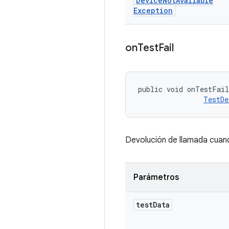
Device
Not
Available
Exception
on
Test
Fail
public void onTestFai
TestDe
Devolución de llamada cuand
Parámetros
test
Data