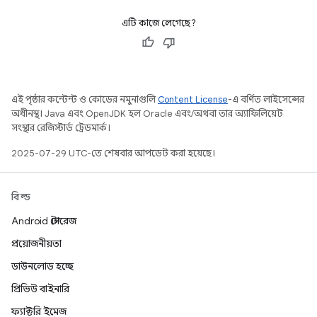
এটি কাজে লেগেছে?
এই পৃষ্ঠার কন্টেন্ট ও কোডের নমুনাগুলি
Content License
-এ বর্ণিত লাইসেন্সের
অধীনস্থ। Java এবং OpenJDK হল Oracle এবং/অথবা তার অ্যাফিলিয়েট
সংস্থার রেজিস্টার্ড ট্রেডমার্ক।
2025-07-29 UTC-তে শেষবার আপডেট করা হয়েছে।
বিল্ড
Android স্টোরেজ
প্রয়োজনীয়তা
ডাউনলোড হচ্ছে
প্রিভিউ বাইনারি
ফ্যাক্টরি ইমেজ