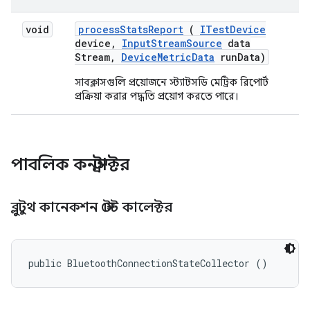
void
process
Stats
Report
(
ITest
Device
device
,
Input
Stream
Source
data
Stream
,
Device
Metric
Data
run
Data)
সাবক্লাসগুলি প্রয়োজনে স্ট্যাটসডি মেট্রিক রিপোর্ট
প্রক্রিয়া করার পদ্ধতি প্রয়োগ করতে পারে।
পাবলিক কনস্ট্রাক্টর
ব্লুটুথ কানেকশন স্টেট কালেক্টর
public BluetoothConnectionStateCollector ()