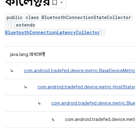
কালেক্টর
public class BluetoothConnectionStateCollector
extends
BluetoothConnectionLatencyCollector
java.lang.অবজেক্ট
↳
com.android.tradefed.device.metric.BaseDeviceMetricCo
↳
com.android.tradefed.device.metric.HostStatsdM
↳
com.android.tradefed.device.metric.Bluet
↳
com.android.tradefed.device.metri