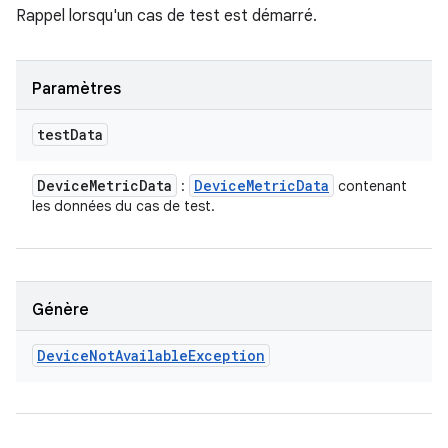
Rappel lorsqu'un cas de test est démarré.
Paramètres
test
Data
Device
Metric
Data
Device
Metric
Data
:
contenant
les données du cas de test.
Génère
Device
Not
Available
Exception