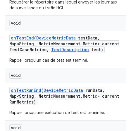
Récupérer le répertoire dans lequel envoyer les journaux
de surveillance du trafic HCI.
void
on
Test
End
(
Device
Metric
Data
test
Data
,
Map<String
,
Metric
Measurement
.
Metric> current
Test
Case
Metrics
,
Test
Description
test)
Rappel lorsqu'un cas de test est terminé.
void
on
Test
Run
End
(
Device
Metric
Data
run
Data
,
Map<String
,
Metric
Measurement
.
Metric> current
Run
Metrics)
Rappel lorsqu'une exécution de test est terminée.
void