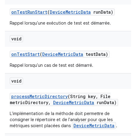
on
Test
Run
Start
(
Device
Metric
Data
run
Data)
Rappel lorsqu'une exécution de test est démarrée.
void
on
Test
Start
(
Device
Metric
Data
test
Data)
Rappel lorsqu'un cas de test est démarré.
void
process
Metric
Directory
(String key
,
File
metric
Directory
,
Device
Metric
Data
run
Data)
L'implémentation de la méthode doit permettre de
consigner le répertoire et de l'analyser pour que les
DeviceMetricData
métriques soient placées dans
.