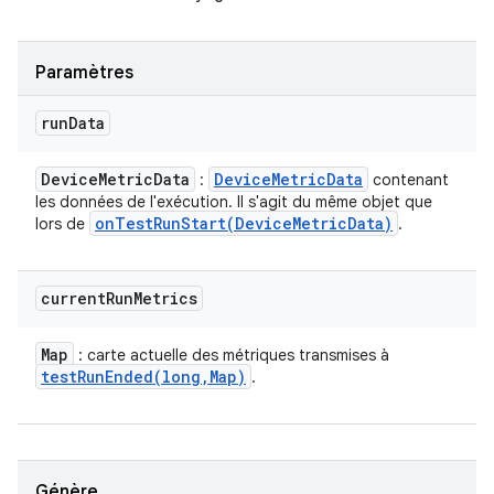
Paramètres
run
Data
Device
Metric
Data
Device
Metric
Data
:
contenant
les données de l'exécution. Il s'agit du même objet que
onTestRunStart(
Device
Metric
Data)
lors de
.
current
Run
Metrics
Map
: carte actuelle des métriques transmises à
testRunEnded(
long
,
Map)
.
Génère