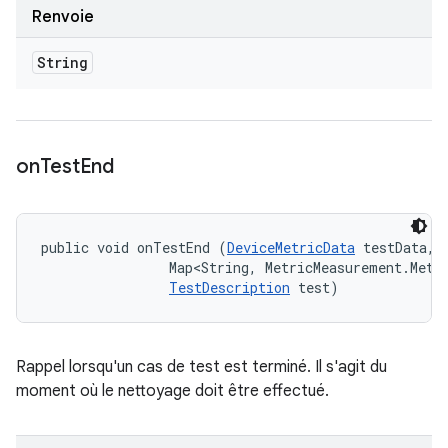
Renvoie
String
on
Test
End
public void onTestEnd (
DeviceMetricData
 testData, 

                Map<String, MetricMeasurement.Metri
TestDescription
 test)
Rappel lorsqu'un cas de test est terminé. Il s'agit du
moment où le nettoyage doit être effectué.