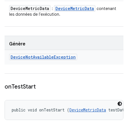
Device
Metric
Data
Device
Metric
Data
:
contenant
les données de l'exécution.
Génère
Device
Not
Available
Exception
on
Test
Start
public void onTestStart (
DeviceMetricData
 testData