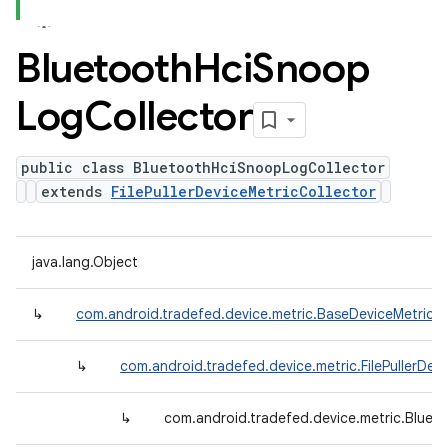
Bluetooth
Hci
Snoop
Log
Collector
public class BluetoothHciSnoopLogCollector
extends
FilePullerDeviceMetricCollector
java.lang.Object
↳
com.android.tradefed.device.metric.BaseDeviceMetricCo
↳
com.android.tradefed.device.metric.FilePullerDev
↳
com.android.tradefed.device.metric.Blue