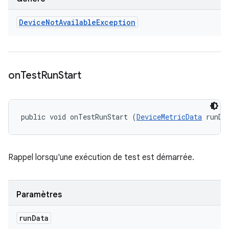
Device
Not
Available
Exception
on
Test
Run
Start
public void onTestRunStart (
DeviceMetricData
 runDa
Rappel lorsqu'une exécution de test est démarrée.
Paramètres
run
Data