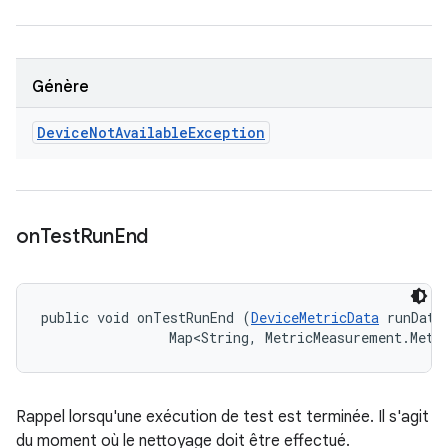
Génère
Device
Not
Available
Exception
on
Test
Run
End
public void onTestRunEnd (
DeviceMetricData
 runData,
                Map<String, MetricMeasurement.Metr
Rappel lorsqu'une exécution de test est terminée. Il s'agit
du moment où le nettoyage doit être effectué.