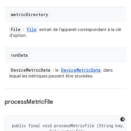
metric
Directory
File
File
:
extrait de l'appareil correspondant à la clé
d'option.
run
Data
Device
Metric
Data
Device
Metric
Data
: le
dans
lequel les métriques peuvent être stockées.
process
Metric
File
public final void processMetricFile (String key, 
