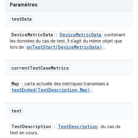
Paramètres
test
Data
Device
Metric
Data
Device
Metric
Data
:
contenant
les données du cas de test. Il s'agit du même objet que
onTestStart(
Device
Metric
Data)
lors de
.
current
Test
Case
Metrics
Map
: carte actuelle des métriques transmises à
testEnded(
Test
Description
,
Map)
.
test
Test
Description
Test
Description
:
du cas de
test en cours.