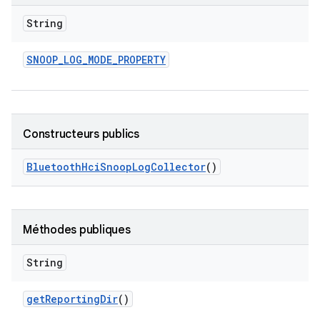
String
SNOOP
_
LOG
_
MODE
_
PROPERTY
Constructeurs publics
Bluetooth
Hci
Snoop
Log
Collector
()
Méthodes publiques
String
get
Reporting
Dir
()