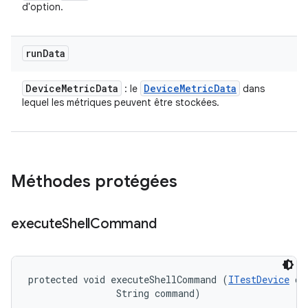
d'option.
run
Data
Device
Metric
Data
Device
Metric
Data
: le
dans
lequel les métriques peuvent être stockées.
Méthodes protégées
execute
Shell
Command
protected void executeShellCommand (
ITestDevice
 de
                String command)