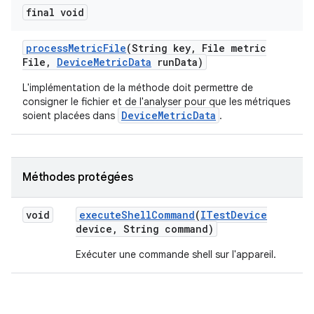
final void
process
Metric
File
(String key
,
File metric
File
,
Device
Metric
Data
run
Data)
L'implémentation de la méthode doit permettre de
consigner le fichier et de l'analyser pour que les métriques
DeviceMetricData
soient placées dans
.
Méthodes protégées
void
execute
Shell
Command
(
ITest
Device
device
,
String command)
Exécuter une commande shell sur l'appareil.