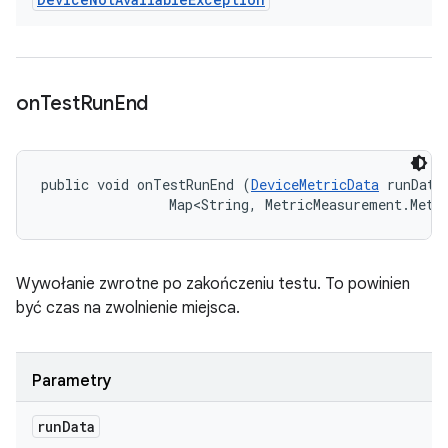
on
Test
Run
End
public void onTestRunEnd (
DeviceMetricData
 runData,
                Map<String, MetricMeasurement.Metr
Wywołanie zwrotne po zakończeniu testu. To powinien
być czas na zwolnienie miejsca.
Parametry
run
Data