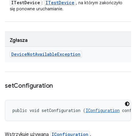
ITest
Device
ITest
Device
:
, na którym zakończyło
się ponowne uruchamianie.
Zgłasza
Device
Not
Available
Exception
set
Configuration
public void setConfiguration (
IConfiguration
 confi
Wstrzykuje używaną
IConfiguration
.