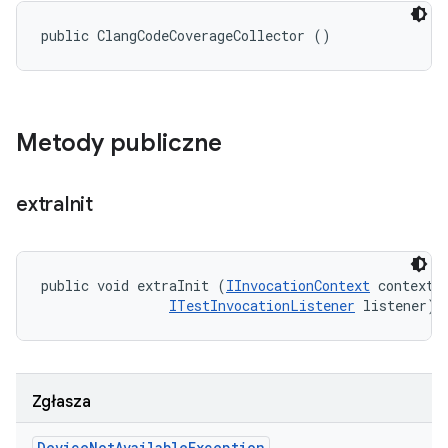
public ClangCodeCoverageCollector ()
Metody publiczne
extra
Init
public void extraInit (
IInvocationContext
 context, 
ITestInvocationListener
 listener)
Zgłasza
Device
Not
Available
Exception