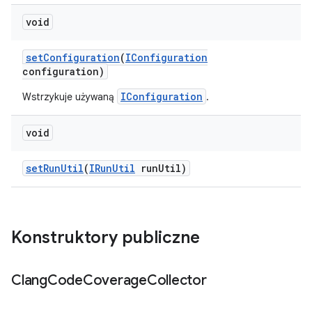
void
set
Configuration
(
IConfiguration
configuration)
IConfiguration
Wstrzykuje używaną
.
void
set
Run
Util
(
IRun
Util
run
Util)
Konstruktory publiczne
Clang
Code
Coverage
Collector