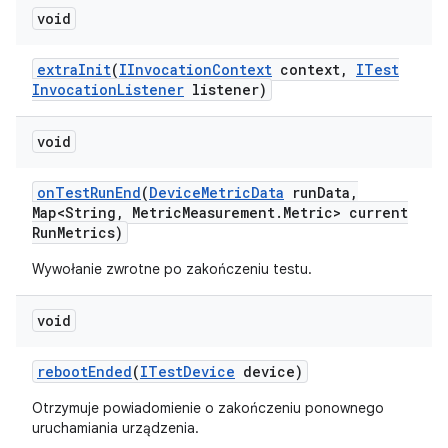
void
extra
Init
(
IInvocation
Context
context
,
ITest
Invocation
Listener
listener)
void
on
Test
Run
End
(
Device
Metric
Data
run
Data
,
Map<String
,
Metric
Measurement
.
Metric> current
Run
Metrics)
Wywołanie zwrotne po zakończeniu testu.
void
reboot
Ended
(
ITest
Device
device)
Otrzymuje powiadomienie o zakończeniu ponownego
uruchamiania urządzenia.