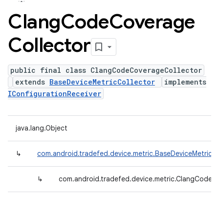
Clang
Code
Coverage
Collector
public final class ClangCodeCoverageCollector
extends
BaseDeviceMetricCollector
implements
IConfigurationReceiver
java.lang.Object
↳
com.android.tradefed.device.metric.BaseDeviceMetricCo
↳
com.android.tradefed.device.metric.ClangCodeC