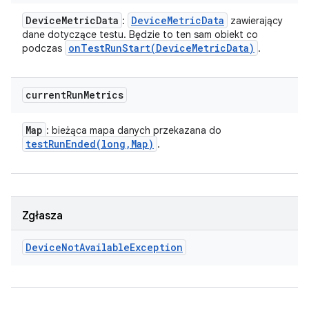
Device
Metric
Data
Device
Metric
Data
:
zawierający
dane dotyczące testu. Będzie to ten sam obiekt co
onTestRunStart(
Device
Metric
Data)
podczas
.
current
Run
Metrics
Map
: bieżąca mapa danych przekazana do
testRunEnded(
long
,
Map)
.
Zgłasza
Device
Not
Available
Exception