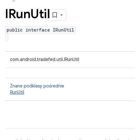
IRun
Util
public interface IRunUtil
com.android.tradefed.util.IRunUtil
Znane podklasy pośrednie
RunUtil