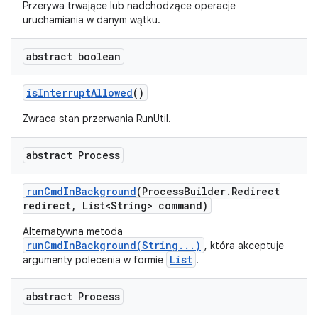
Przerywa trwające lub nadchodzące operacje
uruchamiania w danym wątku.
abstract boolean
is
Interrupt
Allowed
()
Zwraca stan przerwania RunUtil.
abstract Process
run
Cmd
In
Background
(Process
Builder
.
Redirect
redirect
,
List<String> command)
Alternatywna metoda
runCmdInBackground(String...)
, która akceptuje
List
argumenty polecenia w formie
.
abstract Process