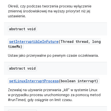
Określ, czy podczas tworzenia procesu wyłączenie
zmiennej środowiskowej ma wyższy priorytet niż jej
ustawienie.
abstract void
set
Interruptible
In
Future
(Thread thread
,
long
time
Ms)
Ustaw jako przerywalne po pewnym czasie oczekiwania.
abstract void
set
Linux
Interrupt
Process
(boolean interrupt)
Zezwalaj na używanie przerwania „kill” w systemie Linux
w przypadku procesu uruchomionego za pomocą metod
#runTimed, gdy osiągnie on limit czasu.