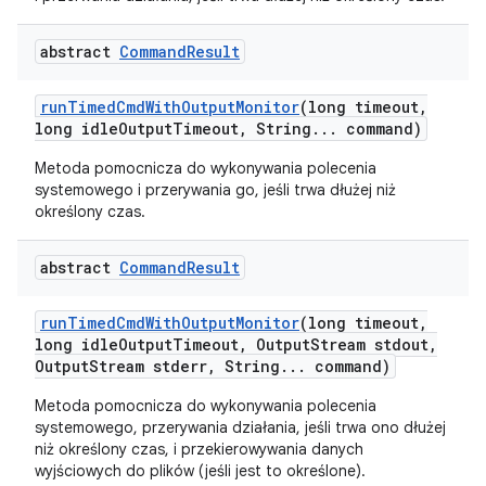
abstract
Command
Result
run
Timed
Cmd
With
Output
Monitor
(long timeout
,
long idle
Output
Timeout
,
String
.
.
.
command)
Metoda pomocnicza do wykonywania polecenia
systemowego i przerywania go, jeśli trwa dłużej niż
określony czas.
abstract
Command
Result
run
Timed
Cmd
With
Output
Monitor
(long timeout
,
long idle
Output
Timeout
,
Output
Stream stdout
,
Output
Stream stderr
,
String
.
.
.
command)
Metoda pomocnicza do wykonywania polecenia
systemowego, przerywania działania, jeśli trwa ono dłużej
niż określony czas, i przekierowywania danych
wyjściowych do plików (jeśli jest to określone).