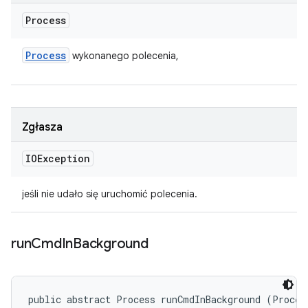
Process
Process
wykonanego polecenia,
Zgłasza
IOException
jeśli nie udało się uruchomić polecenia.
run
Cmd
In
Background
public abstract Process runCmdInBackground (Process