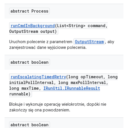
abstract Process
run
Cmd
In
Background
(List<String> command
,
Output
Stream output)
OutputStream
Uruchom polecenie z parametrem
, aby
zarejestrować dane wyjściowe polecenia.
abstract boolean
run
Escalating
Timed
Retry
(long op
Timeout
,
long
initial
Poll
Interval
,
long max
Poll
Interval
,
long max
Time
,
IRun
Util
.
IRunnable
Result
runnable)
Blokuje i wykonuje operację wielokrotnie, dopóki nie
zakończy się ona powodzeniem.
abstract boolean