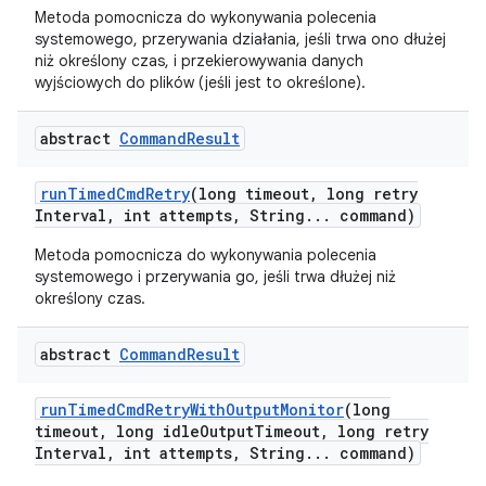
Metoda pomocnicza do wykonywania polecenia
systemowego, przerywania działania, jeśli trwa ono dłużej
niż określony czas, i przekierowywania danych
wyjściowych do plików (jeśli jest to określone).
abstract
Command
Result
run
Timed
Cmd
Retry
(long timeout
,
long retry
Interval
,
int attempts
,
String
.
.
.
command)
Metoda pomocnicza do wykonywania polecenia
systemowego i przerywania go, jeśli trwa dłużej niż
określony czas.
abstract
Command
Result
run
Timed
Cmd
Retry
With
Output
Monitor
(long
timeout
,
long idle
Output
Timeout
,
long retry
Interval
,
int attempts
,
String
.
.
.
command)