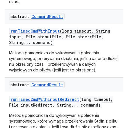
czas.
abstract
Command
Result
run
Timed
Cmd
With
Input
(long timeout
,
String
input
,
File stdout
File
,
File stderr
File
,
String
.
.
.
command)
Metoda pomocnicza do wykonywania polecenia
systemowego, przerywania działania, jeśli trwa ono dłużej
niż określony czas, i przekierowywania danych
wyjściowych do plików (jeśli jest to określone).
abstract
Command
Result
run
Timed
Cmd
With
Input
Redirect
(long timeout
,
File input
Redirect
,
String
.
.
.
command)
Metoda pomocnicza do wykonywania polecenia
systemowego, które wymaga przekierowania Stdin z pliku
i przerwania działania, jeśli trwa dłużej niż określony czas.