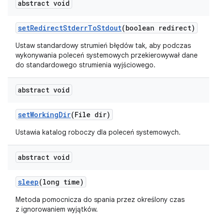
abstract void
set
Redirect
Stderr
To
Stdout
(boolean redirect)
Ustaw standardowy strumień błędów tak, aby podczas
wykonywania poleceń systemowych przekierowywał dane
do standardowego strumienia wyjściowego.
abstract void
set
Working
Dir
(File dir)
Ustawia katalog roboczy dla poleceń systemowych.
abstract void
sleep
(long time)
Metoda pomocnicza do spania przez określony czas
z ignorowaniem wyjątków.