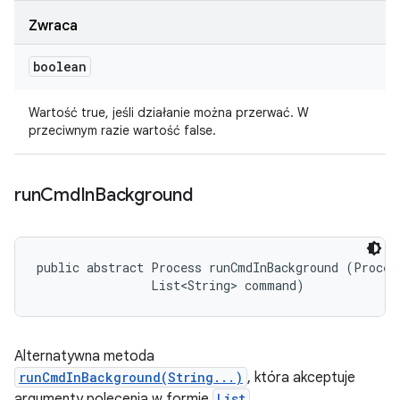
Zwraca
boolean
Wartość true, jeśli działanie można przerwać. W
przeciwnym razie wartość false.
run
Cmd
In
Background
public abstract Process runCmdInBackground (Process
                List<String> command)
Alternatywna metoda
runCmdInBackground(String...)
, która akceptuje
argumenty polecenia w formie
List
.