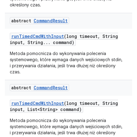
określony czas.
abstract
Command
Result
run
Timed
Cmd
With
Input
(long timeout
,
String
input
,
String
.
.
.
command)
Metoda pomocnicza do wykonywania polecenia
systemowego, które wymaga danych wejściowych stdin,
i przerywania działania, jeśli trwa dłużej niż określony
czas.
abstract
Command
Result
run
Timed
Cmd
With
Input
(long timeout
,
String
input
,
List<String> command)
Metoda pomocnicza do wykonywania polecenia
systemowego, które wymaga danych wejściowych stdin,
i przerywania działania, jeśli trwa dłużej niż określony