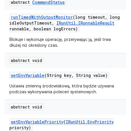
abstract
Command
Status
run
Timed
With
Output
Monitor
(long timeout
,
long
idle
Output
Timeout
,
IRun
Util
.
IRunnable
Result
runnable
,
boolean log
Errors)
Blokuje i wykonuje operację, przerywając ją, jeśli trwa
dłużej niż określony czas.
abstract void
set
Env
Variable
(String key
,
String value)
Ustawia zmienną środowiskową, która będzie używana
podczas wykonywania poleceń systemowych.
abstract void
set
Env
Variable
Priority
(
IRun
Util
.
Env
Priority
priority)