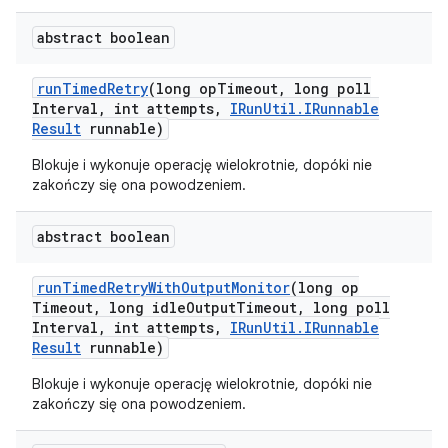
abstract boolean
run
Timed
Retry
(long op
Timeout
,
long poll
Interval
,
int attempts
,
IRun
Util
.
IRunnable
Result
runnable)
Blokuje i wykonuje operację wielokrotnie, dopóki nie
zakończy się ona powodzeniem.
abstract boolean
run
Timed
Retry
With
Output
Monitor
(long op
Timeout
,
long idle
Output
Timeout
,
long poll
Interval
,
int attempts
,
IRun
Util
.
IRunnable
Result
runnable)
Blokuje i wykonuje operację wielokrotnie, dopóki nie
zakończy się ona powodzeniem.