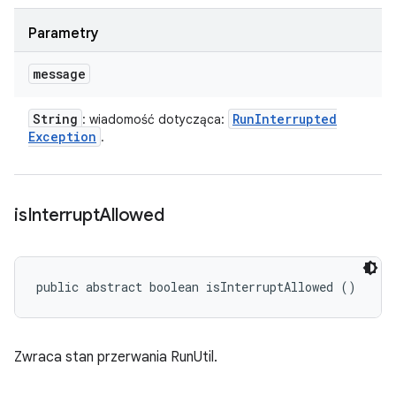
Parametry
message
String
Run
Interrupted
: wiadomość dotycząca:
Exception
.
is
Interrupt
Allowed
public abstract boolean isInterruptAllowed ()
Zwraca stan przerwania RunUtil.