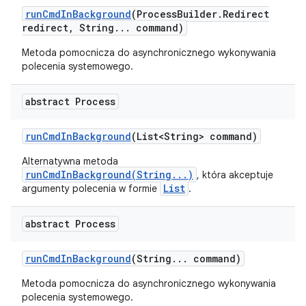
run
Cmd
In
Background
(Process
Builder
.
Redirect
redirect
,
String
.
.
.
command)
Metoda pomocnicza do asynchronicznego wykonywania
polecenia systemowego.
abstract Process
run
Cmd
In
Background
(List<String> command)
Alternatywna metoda
runCmdInBackground(String...)
, która akceptuje
List
argumenty polecenia w formie
.
abstract Process
run
Cmd
In
Background
(String
.
.
.
command)
Metoda pomocnicza do asynchronicznego wykonywania
polecenia systemowego.