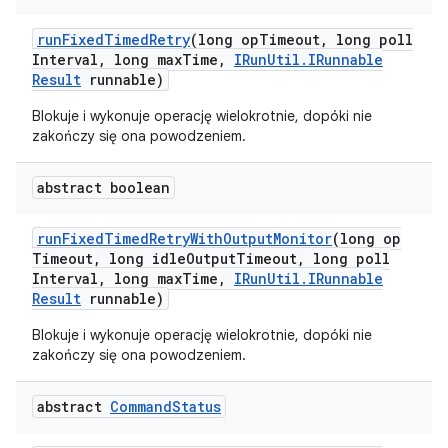
run
Fixed
Timed
Retry
(long op
Timeout
,
long poll
Interval
,
long max
Time
,
IRun
Util
.
IRunnable
Result
runnable)
Blokuje i wykonuje operację wielokrotnie, dopóki nie
zakończy się ona powodzeniem.
abstract boolean
run
Fixed
Timed
Retry
With
Output
Monitor
(long op
Timeout
,
long idle
Output
Timeout
,
long poll
Interval
,
long max
Time
,
IRun
Util
.
IRunnable
Result
runnable)
Blokuje i wykonuje operację wielokrotnie, dopóki nie
zakończy się ona powodzeniem.
abstract
Command
Status