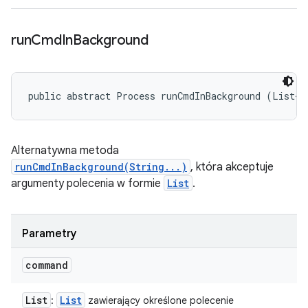
run
Cmd
In
Background
public abstract Process runCmdInBackground (List<S
Alternatywna metoda
runCmdInBackground(String...)
, która akceptuje
argumenty polecenia w formie
List
.
Parametry
command
List
List
:
zawierający określone polecenie