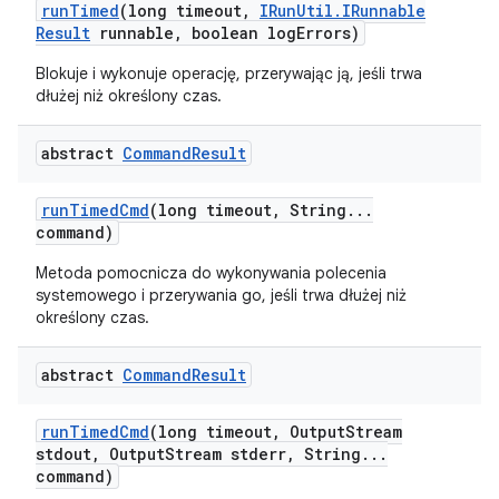
run
Timed
(long timeout
,
IRun
Util
.
IRunnable
Result
runnable
,
boolean log
Errors)
Blokuje i wykonuje operację, przerywając ją, jeśli trwa
dłużej niż określony czas.
abstract
Command
Result
run
Timed
Cmd
(long timeout
,
String
.
.
.
command)
Metoda pomocnicza do wykonywania polecenia
systemowego i przerywania go, jeśli trwa dłużej niż
określony czas.
abstract
Command
Result
run
Timed
Cmd
(long timeout
,
Output
Stream
stdout
,
Output
Stream stderr
,
String
.
.
.
command)