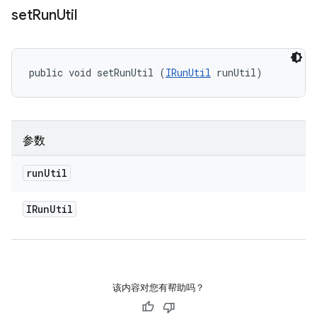
set
Run
Util
public void setRunUtil (
IRunUtil
 runUtil)
参数
run
Util
IRun
Util
该内容对您有帮助吗？