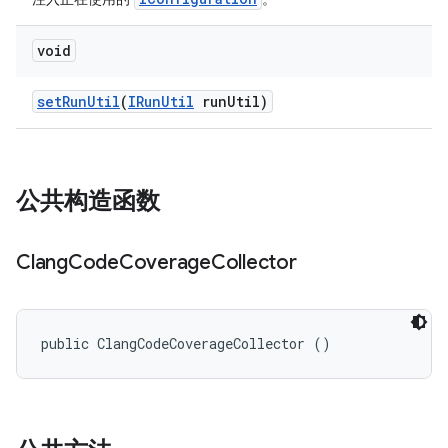
void
set
Run
Util
(
IRun
Util
run
Util)
公共构造函数
Clang
Code
Coverage
Collector
public ClangCodeCoverageCollector ()