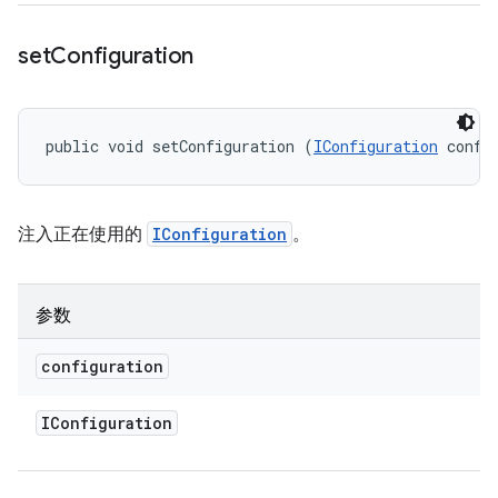
set
Configuration
public void setConfiguration (
IConfiguration
 confi
注入正在使用的
IConfiguration
。
参数
configuration
IConfiguration