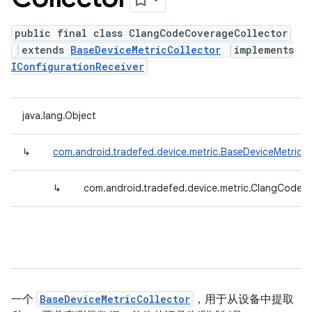
public final class ClangCodeCoverageCollector
extends
BaseDeviceMetricCollector
implements
IConfigurationReceiver
java.lang.Object
↳
com.android.tradefed.device.metric.BaseDeviceMetricCo
↳
com.android.tradefed.device.metric.ClangCodeC
一个
BaseDeviceMetricCollector
，用于从设备中提取