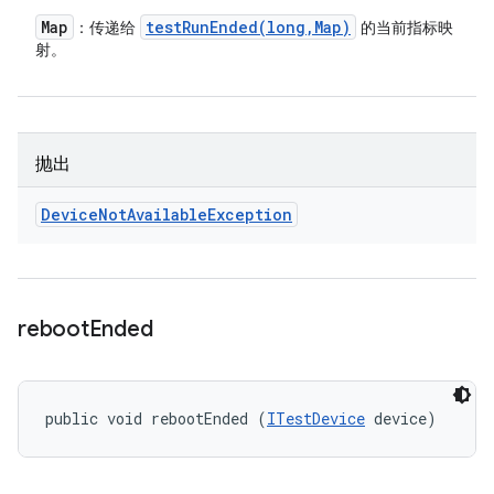
Map
testRunEnded(
long
,
Map)
：传递给
的当前指标映
射。
抛出
Device
Not
Available
Exception
reboot
Ended
public void rebootEnded (
ITestDevice
 device)