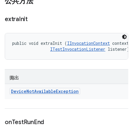
公共方法
extra
Init
public void extraInit (
IInvocationContext
 context, 
ITestInvocationListener
 listener)
抛出
Device
Not
Available
Exception
on
Test
Run
End