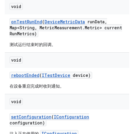
void
on
Test
Run
End
(
Device
Metric
Data
run
Data
,
Map<String
,
Metric
Measurement
.
Metric> current
Run
Metrics)
测试运行结束时的回调。
void
reboot
Ended
(
ITest
Device
device)
在设备重启完成时收到通知。
void
set
Configuration
(
IConfiguration
configuration)
IConfiguration
注入正在使用的
。