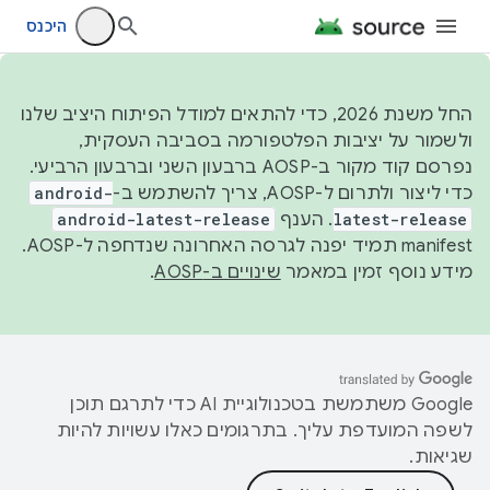
היכנס
החל משנת 2026, כדי להתאים למודל הפיתוח היציב שלנו
ולשמור על יציבות הפלטפורמה בסביבה העסקית,
נפרסם קוד מקור ב-AOSP ברבעון השני וברבעון הרביעי.
כדי ליצור ולתרום ל-AOSP, צריך להשתמש ב-
android-
latest-release
. הענף
android-latest-release
manifest תמיד יפנה לגרסה האחרונה שנדחפה ל-AOSP.
מידע נוסף זמין במאמר
שינויים ב-AOSP
.
‫Google משתמשת בטכנולוגיית AI כדי לתרגם תוכן
לשפה המועדפת עליך. בתרגומים כאלו עשויות להיות
שגיאות.