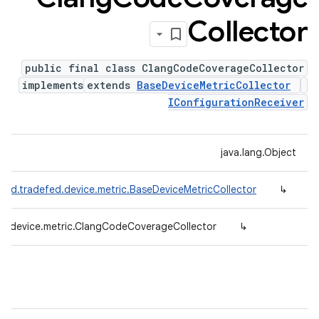
Collector
public final class ClangCodeCoverageCollector
implements
extends
BaseDeviceMetricCollector
IConfigurationReceiver
java.lang.Object
oid.tradefed.device.metric.BaseDeviceMetricCollector
↳
ed.device.metric.ClangCodeCoverageCollector
↳