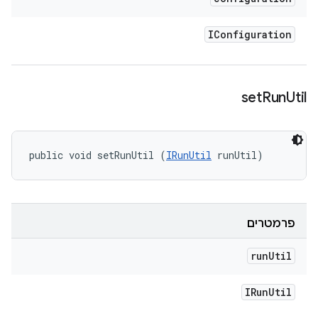
IConfiguration
set
Run
Util
public void setRunUtil (
IRunUtil
 runUtil)
פרמטרים
run
Util
IRun
Util