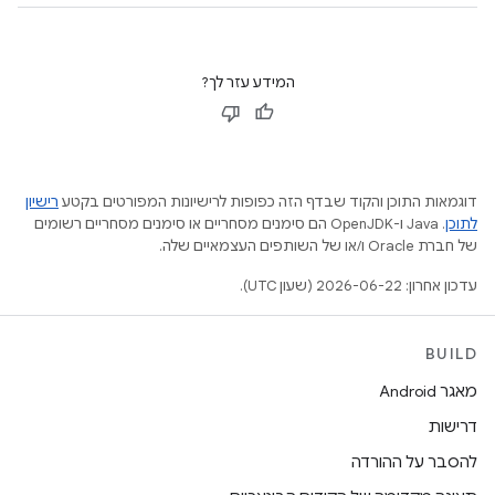
המידע עזר לך?
דוגמאות התוכן והקוד שבדף הזה כפופות לרישיונות המפורטים בקטע
רישיון
לתוכן
.‏ Java ו-OpenJDK הם סימנים מסחריים או סימנים מסחריים רשומים
של חברת Oracle ו/או של השותפים העצמאיים שלה.
עדכון אחרון: 2026-06-22 (שעון UTC).
BUILD
מאגר Android
דרישות
להסבר על ההורדה