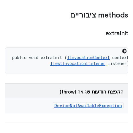
‫methods ציבוריים
extra
Init
public void extraInit (
IInvocationContext
 context, 
ITestInvocationListener
 listener)
הקפצת הודעות שגיאה (throw)
Device
Not
Available
Exception