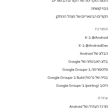
תצוגה מקדימה של הקודים הבינאריים
גיבוי קושחה
הקודים הבינאריים של מנהל ההתקן
המרכז
‫‎@Android ב-X
‫‎@AndroidDev ב-X
הבלוג של Android
בלוג האבטחה של Google
פלטפורמה ב-Google Groups
בנייה של גרסת Build ב-Google Groups
היסב (porting) ב-Google Groups
עזרה
מרכז העזרה של Android