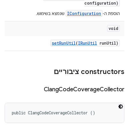
configuration)
IConfiguration
הוספת ה-
שנמצא בשימוש.
void
set
Run
Util
(
IRun
Util
run
Util)
‫constructors ציבוריים
Clang
Code
Coverage
Collector
public ClangCodeCoverageCollector ()