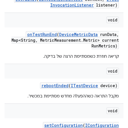
Invocation
Listener
listener)
void
on
Test
Run
End
(
Device
Metric
Data
run
Data
,
Map<String
,
Metric
Measurement
.
Metric> current
Run
Metrics)
קריאה חוזרת כשמסתיימת הרצה של בדיקה.
void
reboot
Ended
(
ITest
Device
device)
מקבל התראה כשההפעלה מחדש מסתיימת במכשיר.
void
set
Configuration
(
IConfiguration