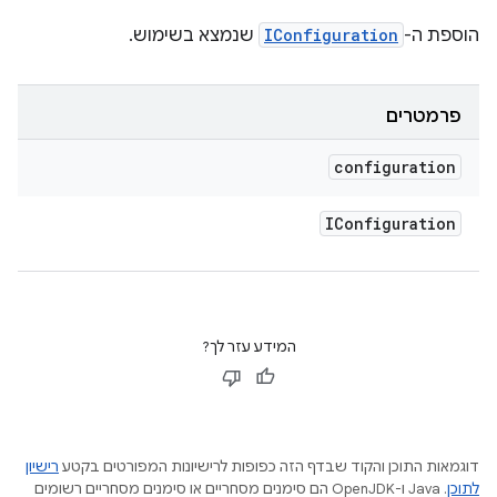
הוספת ה-
IConfiguration
שנמצא בשימוש.
פרמטרים
configuration
IConfiguration
המידע עזר לך?
דוגמאות התוכן והקוד שבדף הזה כפופות לרישיונות המפורטים בקטע
רישיון
לתוכן
.‏ Java ו-OpenJDK הם סימנים מסחריים או סימנים מסחריים רשומים