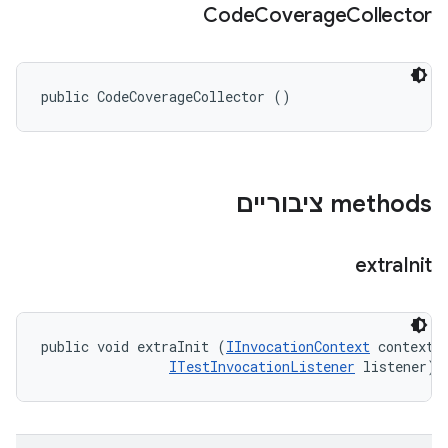
Code
Coverage
Collector
public CodeCoverageCollector ()
‫methods ציבוריים
extra
Init
public void extraInit (
IInvocationContext
 context, 
ITestInvocationListener
 listener)