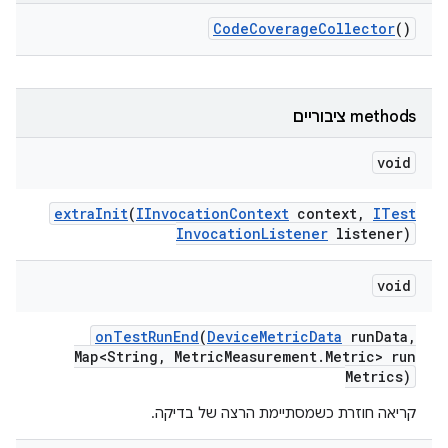
Code
Coverage
Collector
()
‫methods ציבוריים
void
extra
Init
(
IInvocation
Context
context
,
ITest
Invocation
Listener
listener)
void
on
Test
Run
End
(
Device
Metric
Data
run
Data
,
Map<String
,
Metric
Measurement
.
Metric> run
Metrics)
קריאה חוזרת כשמסתיימת הרצה של בדיקה.