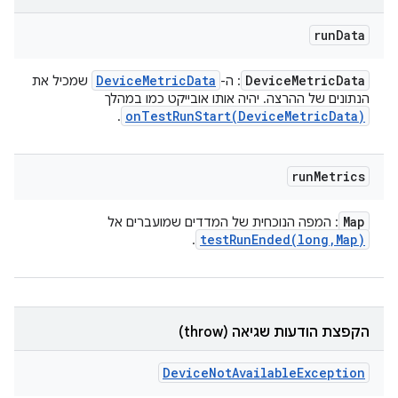
run
Data
Device
Metric
Data
Device
Metric
Data
: ה-
שמכיל את
הנתונים של ההרצה. יהיה אותו אובייקט כמו במהלך
onTestRunStart(
Device
Metric
Data)
.
run
Metrics
Map
: המפה הנוכחית של המדדים שמועברים אל
testRunEnded(
long
,
Map)
.
הקפצת הודעות שגיאה (throw)
Device
Not
Available
Exception