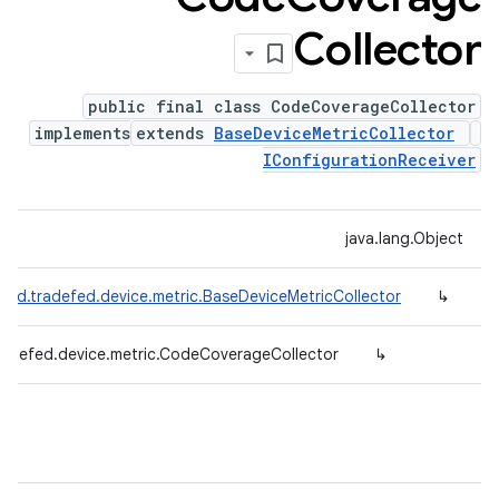
Collector
public final class CodeCoverageCollector
implements
extends
BaseDeviceMetricCollector
IConfigurationReceiver
java.lang.Object
oid.tradefed.device.metric.BaseDeviceMetricCollector
↳
radefed.device.metric.CodeCoverageCollector
↳