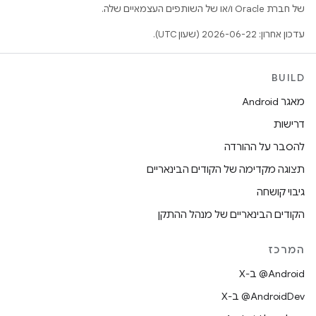
של חברת Oracle ו/או של השותפים העצמאיים שלה.
עדכון אחרון: 2026-06-22 (שעון UTC).
BUILD
מאגר Android
דרישות
להסבר על ההורדה
תצוגה מקדימה של הקודים הבינאריים
גיבוי קושחה
הקודים הבינאריים של מנהל ההתקן
המרכז
‫‎@Android ב-X
‫‎@AndroidDev ב-X