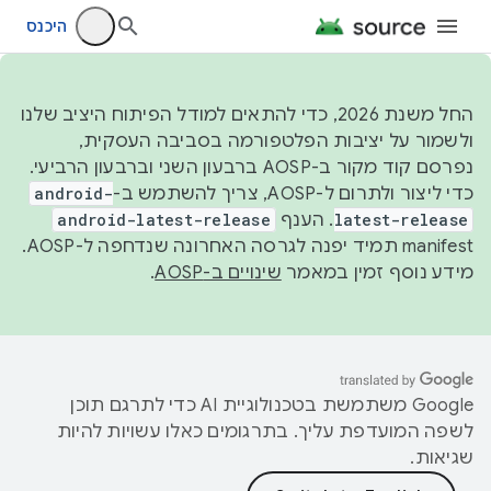
היכנס
החל משנת 2026, כדי להתאים למודל הפיתוח היציב שלנו
ולשמור על יציבות הפלטפורמה בסביבה העסקית,
נפרסם קוד מקור ב-AOSP ברבעון השני וברבעון הרביעי.
כדי ליצור ולתרום ל-AOSP, צריך להשתמש ב-
android-
latest-release
. הענף
android-latest-release
manifest תמיד יפנה לגרסה האחרונה שנדחפה ל-AOSP.
מידע נוסף זמין במאמר
שינויים ב-AOSP
.
‫Google משתמשת בטכנולוגיית AI כדי לתרגם תוכן
לשפה המועדפת עליך. בתרגומים כאלו עשויות להיות
שגיאות.