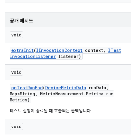
공개 메서드
void
extra
Init
(
IInvocation
Context
context
,
ITest
Invocation
Listener
listener)
void
on
Test
Run
End
(
Device
Metric
Data
run
Data
,
Map<String
,
Metric
Measurement
.
Metric> run
Metrics)
테스트 실행이 종료될 때 호출되는 콜백입니다.
void