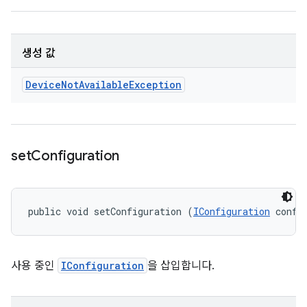
생성 값
Device
Not
Available
Exception
set
Configuration
public void setConfiguration (
IConfiguration
 confi
사용 중인
IConfiguration
을 삽입합니다.