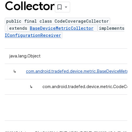
Collector
public final class CodeCoverageCollector
extends
BaseDeviceMetricCollector
implements
IConfigurationReceiver
java.lang.Object
↳
com.android.tradefed.device.metric.BaseDeviceMetric
↳
com.android.tradefed.device.metric.CodeCov