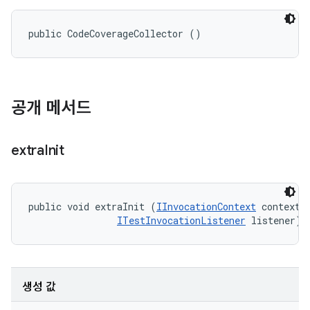
public CodeCoverageCollector ()
공개 메서드
extra
Init
public void extraInit (
IInvocationContext
 context, 
ITestInvocationListener
 listener)
생성 값